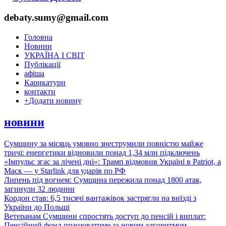
debaty.sumy@gmail.com
Головна
Новини
УКРАЇНА І СВІТ
Публікації
афіша
Карикатури
контакти
+
Додати новину
новини
Сумщину за місяць умовно знеструмили повністю майже
тричі: енергетики відновили понад 1,34 млн підключень
«Імпульс згас за лічені дні»: Трамп відмовив Україні в Patriot, а
Маск — у Starlink для ударів по РФ
Липень під вогнем: Сумщина пережила понад 1800 атак,
загинули 32 людини
Кордон став: 6,5 тисячі вантажівок застрягли на виїзді з
України до Польщі
Ветеранам Сумщини спростять доступ до пенсій і виплат:
Пенсійний фонд працюватиме за новим алгоритмом