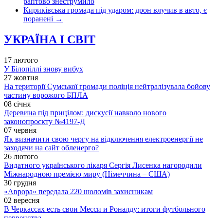
раптово знеструмило
Кириківська громада під ударом: дрон влучив в авто, є
поранені
→
УКРАЇНА І СВІТ
17 лютого
У Білопіллі знову вибух
27 жовтня
На території Сумської громади поліція нейтралізувала бойову
частину ворожого БПЛА
08 січня
Деревина під прицілом: дискусії навколо нового
законопроєкту №4197-Д
07 червня
Як визначити свою чергу на відключення електроенергії не
заходячи на сайт обленерго?
26 лютого
Видатного українського лікаря Сергія Лисенка нагородили
Міжнародною премією миру (Німеччина – США)
30 грудня
«Аврора» передала 220 шоломів захисникам
02 вересня
В Черкассах есть свои Месси и Роналду: итоги футбольного
первенства