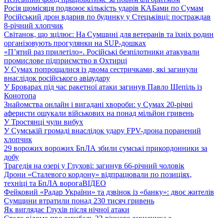
Росія щомісяця подвоює кількість ударів КАБами по Сумам
Російський дрон вдарив по будинку у Стецьківці: постраждав
8-річний хлопчик
Світанок, що зцілює: На Сумщині для ветеранів та їхніх родин
організовують прогулянки на SUP-дошках
«П’ятий раз прилетіло». Російські безпілотники атакували
промислове підприємство в Охтирці
У Сумах попрощалися із двома сестричками, які загинули
внаслідок російського авіаудару
У Броварах під час ракетної атаки загинув Павло Шепіль із
Конотопа
Знайомства онлайн і вигадані хвороби: у Сумах 20-річні
аферисти ошукали військових на понад мільйон гривень
У Тростянці чули вибух
У Сумській громаді внаслідок удару FPV-дрона поранений
хлопчик
29 ворожих ворожих БпЛА збили сумські прикордонники за
добу
Трагедія на озері у Глухові: загинув 66-річний чоловік
Дрони «Сталевого кордону» відпрацювали по позиціях,
техніці та БпЛА ворога
ВІДЕО
Фейковий «Радар України» та дзвінок із «банку»: двоє жителів
Сумщини втратили понад 230 тисяч гривень
Як виглядає Глухів після нічної атаки