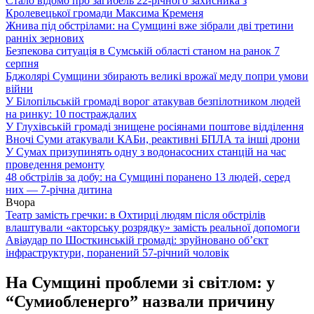
Стало відомо про загибель 22-річного захисника з
Кролевецької громади Максима Кременя
Жнива під обстрілами: на Сумщині вже зібрали дві третини
ранніх зернових
Безпекова ситуація в Сумській області станом на ранок 7
серпня
Бджолярі Сумщини збирають великі врожаї меду попри умови
війни
У Білопільській громаді ворог атакував безпілотником людей
на ринку: 10 постраждалих
У Глухівській громаді знищене росіянами поштове відділення
Вночі Суми атакували КАБи, реактивні БПЛА та інші дрони
У Сумах призупинять одну з водонасосних станцій на час
проведення ремонту
48 обстрілів за добу: на Сумщині поранено 13 людей, серед
них — 7-річна дитина
Вчора
Театр замість гречки: в Охтирці людям після обстрілів
влаштували «акторську розрядку» замість реальної допомоги
Авіаудар по Шосткинській громаді: зруйновано об’єкт
інфраструктури, поранений 57-річний чоловік
На Сумщині проблеми зі світлом: у
“Сумиобленерго” назвали причину