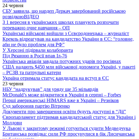
24 червня
СБУ заявила, що нардеп Деркач завербований російською
розвідкою
ВІДЕО
З 1 вересня в українських школах планують розпочати
переважно очне навчання – ОП
Українські військові вийшли з Сєвєродонецька – журналіст
Кремль відреагував на кандидатство України в ЄС: “головне,
аби не було проблем для РФ”
У Херсоні підірвали колаборанта
Під Рязанню в Росії впав Іл-76
Українська авіація завдала потужних ударів по росіянах
США надають $450 млн військової допомоги Україні, у пакеті
– РСЗВ та патрульні катери
Україна отримала статус кандидата на вступ в ЄС
23 червня
НБУ “надрукував” для уряду ще 35 мільярдів
McDonald’s може відкритися в Україні в серпні – Forbes
Перші американські HIMARS вже в Україні – Резніков
Суд заборонив партію Вітренко
Документи про завершення освіти будуть доступні в “Дії”
Європарламент підтримав кандидатський статус для України і
Молдови
У Львові у закритому режимі готуються судити Медведчука
Британська розвідка: сили РФ просунулися в бік Лисичанська