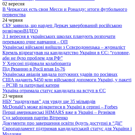
02 вересня
В Черкассах есть свои Месси и Роналду: итоги футбольного
первенства
24 червня
СБУ заявила, що нардеп Деркач завербований російською
розвідкою
ВІДЕО
З 1 вересня в українських школах планують розпочати
переважно очне навчання – ОП
Українські військові вийшли з Сєвєродонецька – журналіст
Кремль відреагував на кандидатство України в ЄС: “головне,
аби не було проблем для РФ”
У Херсоні підірвали колаборанта
Під Рязанню в Росії впав Іл-76
Українська авіація завдала потужних ударів по росіянах
США надають $450 млн військової допомоги Україні, у пакеті
– РСЗВ та патрульні катери
Україна отримала статус кандидата на вступ в ЄС
23 червня
НБУ “надрукував” для уряду ще 35 мільярдів
McDonald’s може відкритися в Україні в серпні – Forbes
Перші американські HIMARS вже в Україні – Резніков
Суд заборонив партію Вітренко
Документи про завершення освіти будуть доступні в “Дії”
Європарламент підтримав кандидатський статус для України і
Молдови