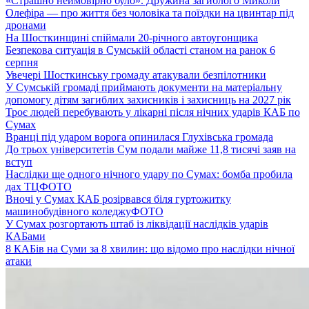
«Страшно неймовірно було». Дружина загиблого Миколи
Олефіра — про життя без чоловіка та поїздки на цвинтар під
дронами
На Шосткинщині спіймали 20-річного автоугонщика
Безпекова ситуація в Сумській області станом на ранок 6
серпня
Увечері Шосткинську громаду атакували безпілотники
У Сумській громаді приймають документи на матеріальну
допомогу дітям загиблих захисників і захисниць на 2027 рік
Троє людей перебувають у лікарні після нічних ударів КАБ по
Сумах
Вранці під ударом ворога опинилася Глухівська громада
До трьох університетів Сум подали майже 11,8 тисячі заяв на
вступ
Наслідки ще одного нічного удару по Сумах: бомба пробила
дах ТЦ
ФОТО
Вночі у Сумах КАБ розірвався біля гуртожитку
машинобудівного коледжу
ФОТО
У Сумах розгортають штаб із ліквідації наслідків ударів
КАБами
8 КАБів на Суми за 8 хвилин: що відомо про наслідки нічної
атаки