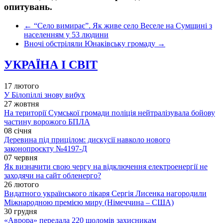
опитувань.
←
“Село вимирає”. Як живе село Веселе на Сумщині з
населенням у 53 людини
Вночі обстріляли Юнаківську громаду
→
УКРАЇНА І СВІТ
17 лютого
У Білопіллі знову вибух
27 жовтня
На території Сумської громади поліція нейтралізувала бойову
частину ворожого БПЛА
08 січня
Деревина під прицілом: дискусії навколо нового
законопроєкту №4197-Д
07 червня
Як визначити свою чергу на відключення електроенергії не
заходячи на сайт обленерго?
26 лютого
Видатного українського лікаря Сергія Лисенка нагородили
Міжнародною премією миру (Німеччина – США)
30 грудня
«Аврора» передала 220 шоломів захисникам