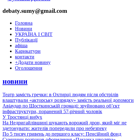
debaty.sumy@gmail.com
Головна
Новини
УКРАЇНА І СВІТ
Публікації
афіша
Карикатури
контакти
+
Додати новину
Оголошення
новини
Театр замість гречки: в Охтирці людям після обстрілів
влаштували «акторську розрядку» замість реальної допомоги
Авіаудар по Шосткинській громаді: зруйновано об’єкт
інфраструктури, поранений 57-річний чоловік
У Тростянці вибух
На Недригайлівщині шукають ворожий дрон, який міг не
здетонувати: жителів попередили про небезпеку
По 5 тисяч гривень до першого класу: Пенсійний фонд
Сумщини розпочав оформлення «Пакунка школяра»