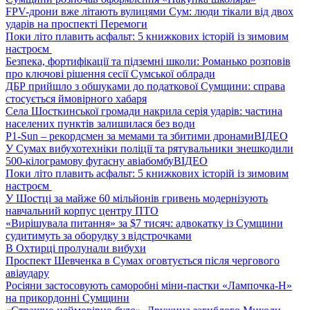
FPV-дрони вже літають вулицями Сум: люди тікали від двох
ударів на проспекті Перемоги
Поки літо плавить асфальт: 5 книжкових історій із зимовим
настроєм
Безпека, фортифікації та підземні школи: Романько розповів
про ключові рішення сесії Сумської облради
ДБР прийшло з обшуками до податкової Сумщини: справа
стосується ймовірного хабаря
Села Шосткинської громади накрила серія ударів: частина
населених пунктів залишилася без води
P1-Sun – рекордсмен за мемами та збитими дронами
ВІДЕО
У Сумах вибухотехніки поліції та рятувальники знешкодили
500-кілограмову фугасну авіабомбу
ВІДЕО
Поки літо плавить асфальт: 5 книжкових історій із зимовим
настроєм
У Шостці за майже 60 мільйонів гривень модернізують
навчальний корпус центру ПТО
«Вирішувала питання» за $7 тисяч: адвокатку із Сумщини
судитимуть за оборудку з відстрочками
В Охтирці пролунали вибухи
Проспект Шевченка в Сумах оговтується після чергового
авіаудару
Росіяни застосовують саморобні міни-пастки «Лампочка-Н»
на прикордонні Сумщини