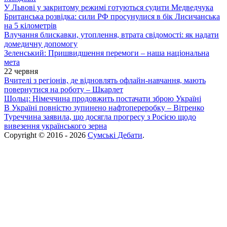
У Львові у закритому режимі готуються судити Медведчука
Британська розвідка: сили РФ просунулися в бік Лисичанська
на 5 кілометрів
Влучання блискавки, утоплення, втрата свідомості: як надати
домедичну допомогу
Зеленський: Пришвидшення перемоги – наша національна
мета
22 червня
Вчителі з регіонів, де відновлять офлайн-навчання, мають
повернутися на роботу – Шкарлет
Шольц: Німеччина продовжить постачати зброю Україні
В Україні повністю зупинено нафтопереробку – Вітренко
Туреччина заявила, що досягла прогресу з Росією щодо
вивезення українського зерна
Copyright © 2016 - 2026
Сумські Дебати
.