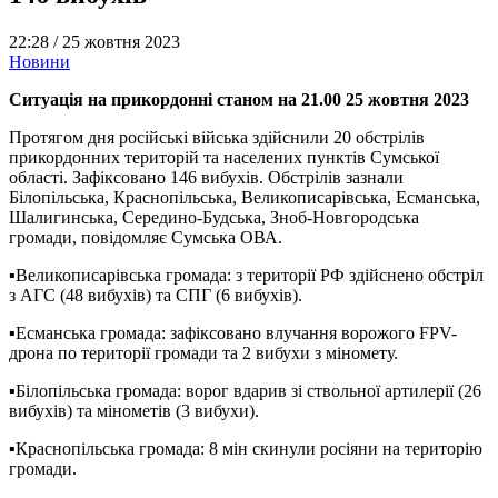
22:28 /
25 жовтня 2023
Новини
Ситуація на прикордонні станом на 21.00 25 жовтня 2023
Протягом дня російські війська здійснили 20 обстрілів
прикордонних територій та населених пунктів Сумської
області. Зафіксовано 146 вибухів. Обстрілів зазнали
Білопільська, Краснопільська, Великописарівська, Есманська,
Шалигинська, Середино-Будська, Зноб-Новгородська
громади, повідомляє Сумська ОВА.
▪️Великописарівська громада: з території РФ здійснено обстріл
з АГС (48 вибухів) та СПГ (6 вибухів).
▪️Есманська громада: зафіксовано влучання ворожого FPV-
дрона по території громади та 2 вибухи з міномету.
▪️Білопільська громада: ворог вдарив зі ствольної артилерії (26
вибухів) та мінометів (3 вибухи).
▪️Краснопільська громада: 8 мін скинули росіяни на територію
громади.