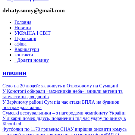
debaty.sumy@gmail.com
Головна
Новини
УКРАЇНА І СВІТ
Публікації
афіша
Карикатури
контакти
+
Додати новину
новини
Село на 20 людей: як живуть в Отроховому на Сумщині
У Конотопі обікрали «захисників неба»: зникли антени та
запчастини для дронів
У Зарічному районі Сум під час атаки БПЛА на будинок
постраждала жінка
Сумські веслувальники – з нагородами чемпіонату України
У лікарні помер дідусь, поранений під час удару по ринку в
Білопіллі
Футболки по 1170 гривень: СНАУ вирішив оновити комусь
гардероб державним коштом по захмарним цінам
ФОТО