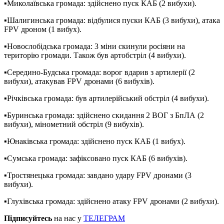
▪️Миколаївська громада: здійснено пуск КАБ (2 вибухи).
▪️Шалигинська громада: відбулися пуски КАБ (3 вибухи), атака
FPV дроном (1 вибух).
▪️Новослобідська громада: 3 міни скинули росіяни на
територію громади. Також був артобстріл (4 вибухи).
▪️Середино-Будська громада: ворог вдарив з артилерії (2
вибухи), атакував FPV дронами (6 вибухів).
▪️Річківська громада: був артилерійський обстріл (4 вибухи).
▪️Буринська громада: здійснено скидання 2 ВОГ з БпЛА (2
вибухи), мінометний обстріл (9 вибухів).
▪️Юнаківська громада: здійснено пуск КАБ (1 вибух).
▪️Сумська громада: зафіксовано пуск КАБ (6 вибухів).
▪️Тростянецька громада: завдано удару FPV дронами (3
вибухи).
▪️Глухівська громада: здійснено атаку FPV дронами (2 вибухи).
Підписуйтесь
на нас у
ТЕЛЕГРАМ