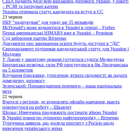
США надають $450 млн військової допомоги Україні, у пакеті
– РСЗВ та патрульні катери
Україна отримала статус кандидата на вступ в ЄС
23 червня
НБУ “надрукував” для уряду ще 35 мільярдів
McDonald’s може відкритися в Україні в серпні – Forbes
Перші американські HIMARS вже в Україні – Резніков
Суд заборонив партію Вітренко
Документи про завершення освіти будуть доступні в “Дії”
Європарламент підтримав кандидатський статус для України і
Молдови
У Львові у закритому режимі готуються судити Медведчука
Британська розвідка: сили РФ просунулися в бік Лисичанська
на 5 кілометрів
Влучання блискавки, утоплення, втрата свідомості: як надати
домедичну допомогу
Зеленський: Пришвидшення перемоги – наша національна
мета
22 червня
Вчителі з регіонів, де відновлять офлайн-навчання, мають
повернутися на роботу – Шкарлет
Шольц: Німеччина продовжить постачати зброю Україні
В Україні повністю зупинено нафтопереробку – Вітренко
Туреччина заявила, що досягла прогресу з Росією щодо
вивезення українського зерна