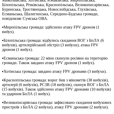
Миколаївська, Хотінська, Юнаківська, Миропільська,
Білопільська, Річківська, Краснопільська, Великописарівська,
Буринська, Тростянецька, Новослобідська, Глухівська,
Есманьська, Шалигинська, Середино-Будська громади,
повідомляє Сумська ОВА.
▪️Миропільська громада: здійснено атаку FPV дроном (1
вибух).
▪️Білопільська громада: відбулись скидання ВОГ з БпЛА (6
вибухів), артилерійський обстріл (3 вибухи), атака FPV
дроном (1 вибух).
▪️Есманьська громада: 22 міни скинули росіяни на територію
громади. Також завдано атаку FPV дроном (1 вибух).
▪️Хотінська громада: завдано атаку FPV дронами (3 вибухи).
▪️Краснопільська громада: ворог бив з мінометів (38 вибухів),
артилерії (6 вибухів), РСЗВ (18 вибухів), скинув ВОГ з БпЛА
(15 вибухів). Також здійснено атаку FPV дронами (10 вибухів)
та ударним БпЛА (1 вибух).
▪️Великописарівська громада: зафіксовано скидання вибухових
пристроїв з БпЛА (2 вибухи), атаку FPV дронами (2 вибухи).