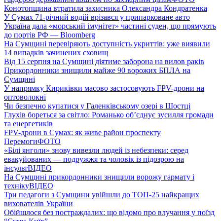
Конотопщина втратила захисника Олександра Кондратенка
У Сумах 71-річний водій врізався у припарковане авто
Україна дала «морський імунітет» частині суден, що прямують
до портів РФ — Bloomberg
На Сумщині перевіряють доступність укриттів: уже виявили
14 випадків зачинених сховищ
Від 15 серпня на Сумщині діятиме заборона на вилов раків
Прикордонники знищили майже 90 ворожих БПЛА на
Сумщині
У напрямку Кириківки масово застосовують FPV-дрони на
оптоволокні
Чи безпечно купатися у Галенківському озері в Шостці
Глухів бореться за світло: Романько об’єднує зусилля громади
та енергетиків
FPV-дрони в Сумах: як живе район проспекту
Перемоги
ФОТО
«Білі янголи» знову вивезли людей із небезпеки: серед
евакуйованих — подружжя та чоловік із підозрою на
інсульт
ВІДЕО
На Сумщині прикордонники знищили ворожу гармату і
техніку
ВІДЕО
Три педагоги з Сумщини увійшли до ТОП-25 найкращих
вихователів України
Обійшлося без постраждалих: що відомо про влучання у поїзд