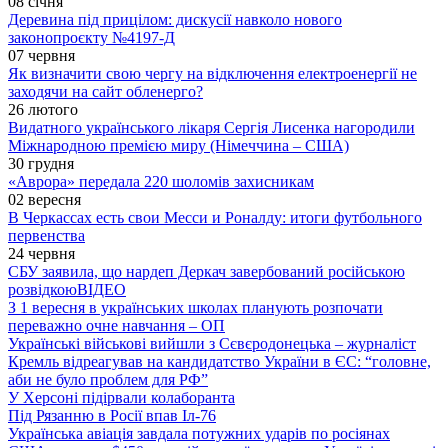
08 січня
Деревина під прицілом: дискусії навколо нового
законопроєкту №4197-Д
07 червня
Як визначити свою чергу на відключення електроенергії не
заходячи на сайт обленерго?
26 лютого
Видатного українського лікаря Сергія Лисенка нагородили
Міжнародною премією миру (Німеччина – США)
30 грудня
«Аврора» передала 220 шоломів захисникам
02 вересня
В Черкассах есть свои Месси и Роналду: итоги футбольного
первенства
24 червня
СБУ заявила, що нардеп Деркач завербований російською
розвідкою
ВІДЕО
З 1 вересня в українських школах планують розпочати
переважно очне навчання – ОП
Українські військові вийшли з Сєвєродонецька – журналіст
Кремль відреагував на кандидатство України в ЄС: “головне,
аби не було проблем для РФ”
У Херсоні підірвали колаборанта
Під Рязанню в Росії впав Іл-76
Українська авіація завдала потужних ударів по росіянах