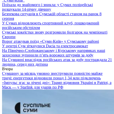
“Суми-Київ”
Поїхала до знайомого і зникла: у Сумах поліцейські
розшукали 14-річну дівчину
Безпекова ситуація в Сумській області станом на ранок 8
серпня
У Сумах відновлюють спортивний клуб, пошкоджений
російським обстрілом
Сумські хокеїстки знову розгромили болгарок на чемпіонаті
Європи
Ворог атакував поїзд «Суми-Київ» у Сумському районі
У центрі Сум зіткнулися Dacia та електросамокат
На Північно-Слобожанському і Курському напрямках наші
захисники зупинили п’ять ворожих штурмів за добу
На Сумщині внаслідок російських атак за добу постраждала 21
людина, серед них дитина
Вчора
Сумщину за місяць умовно знеструмили повністю майже
тричі: енергетики відновили понад 1,34 млн підключень
«Імпульс згас за лічені дні»: Трамп відмовив Україні в Patriot, а
Маск — у Starlink для ударів по РФ