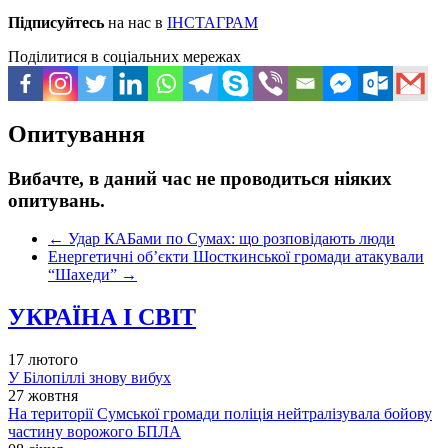
Підписуйтесь
на нас в
ІНСТАГРАМ
Поділитися в соціальних мережах
Опитування
Вибачте, в даний час не проводиться ніяких
опитувань.
←
Удар КАБами по Сумах: що розповідають люди
Енергетичні об’єкти Шосткинської громади атакували
“Шахеди”
→
УКРАЇНА І СВІТ
17 лютого
У Білопіллі знову вибух
27 жовтня
На території Сумської громади поліція нейтралізувала бойову
частину ворожого БПЛА