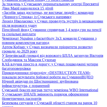
За тиждень у Сумському перинатальному центрі Пресвятої
Діви Марії народилося 15 дітей
«Засобів зараз достатньо, не вистачає людей»: командир
«Чорного Стрижа» із Сумського напрямку
Леонід Ніколаєнко: у Сумах проведуть зустріч із мешканцями
після ворожого удару
Пенсійний фонд Сумщини спрямував 1,4 млрд грн на пенсії
та соціальні виплати
Чемпіонат України з баскетболу 3х3: команди Сумщини з
повним комплектом нагород
Артем Кобзар: у Сумах визначили пріоритети розвитку
громади до 2029 року
У Березівській громаді від ворожого БПЛА загинули Вікторія
Слободянюк та Максим Сухопар
КАБ влучив просто в дорогу: у Сумах пошкоджені чотири
багатоповерхівки
Прикордонники підрозділу «DESTRUCTION TEAM»
показали результати бойової роботи на Сумщині
ВІДЕО
Нічний авіаудар по Шосткинщині: зруйнована
інфраструктура, є поранений
Сумський боксер виграв титул чемпіона WBO International
У сумському ЦНАПі змінюють порядок оформлення
біометричних паспортів
Безпекова ситуація у Сумській області станом на ранок 10