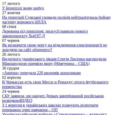
17 лютого
У Білопіллі знову вибух
27 жовтня
На території Сумської громади поліція нейтралізувала бойову
частину ворожого БПЛА
08 січня
Деревина під прицілом: дискусії навколо нового
законопроєкту №4197-Д
07 червня
Як визначити свою чергу на відключення електроенергії не
заходячи на сайт обленерго?
26 лютого
Видатного українського лікаря Сергія Лисенка нагородили
Міжнародною премією миру (Німеччина – США)
30 грудня
«Аврора» передала 220 шоломів захисникам
02 вересня
В Черкассах есть свои Месси и Роналду: итоги футбольного
первенства
24 червня
СБУ заявила, що нардеп Деркач завербований російською
розвідкою
ВІДЕО
З 1 вересня в українських школах планують розпочати
переважно очне навчання – ОП
Українські військові вийшли з Сєвєродонецька – журналіст