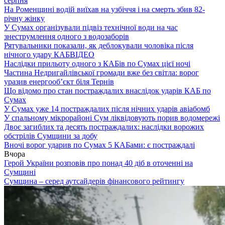
серпня
На Роменщині водій виїхав на узбіччя і на смерть збив 82-
річну жінку
У Сумах організували підвіз технічної води на час
знеструмлення одного з водозаборів
Рятувальники показали, як деблокували чоловіка після
нічного удару КАБ
ВІДЕО
Наслідки прильоту одного з КАБів по Сумах цієї ночі
Частина Недригайлівської громади вже без світла: ворог
уразив енергооб’єкт біля Тернів
Що відомо про стан постраждалих внаслідок ударів КАБ по
Сумах
У Сумах уже 14 постраждалих після нічних ударів авіабомб
У спальному мікрорайоні Сум ліквідовують порив водомережі
Двоє загиблих та десять постраждалих: наслідки ворожих
обстрілів Сумщини за добу
Вночі ворог ударив по Сумах 5 КАБами: є постраждалі
Вчора
Герой України розповів про понад 40 діб в оточенні на
Сумщині
Сумщина – серед аутсайдерів фінансового рейтингу