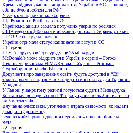
Кремль відреагував на кандидатство України в ЄС: “головне,
аби не було проблем для РФ”
У Херсоні підірвали колаборанта
Під Рязанню в Росії впав Іл-76
Українська авіація завдала потужних ударів по росіянах
США надають $450 млн військової допомоги Україні, у пакеті
– РСЗВ та патрульні катери
Україна отримала статус кандидата на вступ в ЄС
23 червня
НБУ “надрукував” для уряду ще 35 мільярдів
McDonald’s може відкритися в Україні в серпні – Forbes
Перші американські HIMARS вже в Україні – Резніков
Суд заборонив партію Вітренко
Документи про завершення освіти будуть доступні в “Дії”
Європарламент підтримав кандидатський статус для України і
Молдови
У Львові у закритому режимі готуються судити Медведчука
Британська розвідка: сили РФ просунулися в бік Лисичанська
на 5 кілометрів
Влучання блискавки, утоплення, втрата свідомості: як надати
домедичну допомогу
Зеленський: Пришвидшення перемоги – наша національна
мета
22 червня
Вчителі з регіонів, де відновлять офлайн-навчання, мають