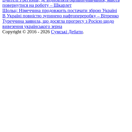
повернутися на роботу – Шкарлет
Шольц: Німеччина продовжить постачати зброю Україні
В Україні повністю зупинено нафтопереробку – Вітренко
Туреччина заявила, що досягла прогресу з Росією щодо
вивезення українського зерна
Copyright © 2016 - 2026
Сумські Дебати
.