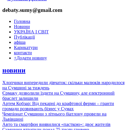
debaty.sumy@gmail.com
Головна
Новини
УКРАЇНА І СВІТ
Публікації
афіша
Карикатури
контакти
+
Додати новину
новини
Хлопчики випередили дівчаток: скільки малюків народилося
на Сумщині за тиждень
Єрмаку дозволили їздити на Сумщину, але електронний
браслет залишили
Артем Кобзар: Від пекарні до крафтової ферми – гранти
громади розвивають бізнес у Сумах
Чемпіонат Сумщини з літнього біатлону провели на
Львівщині
Авто та смартфон виявилися «пасткою»: двоє жителів
Сумщини втратили понад 75 тисяч гривень