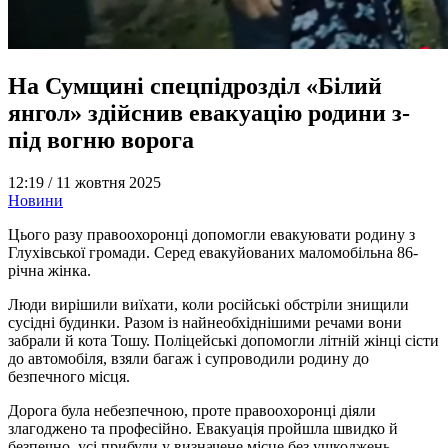
На Сумщині спецпідрозділ «Білий
янгол» здійснив евакуацію родини з-
під вогню ворога
12:19 /
11 жовтня 2025
Новини
Цього разу правоохоронці допомогли евакуювати родину з
Глухівської громади. Серед евакуйованих маломобільна 86-
річна жінка.
Люди вирішили виїхати, коли російські обстріли знищили
сусідні будинки. Разом із найнеобхіднішими речами вони
забрали й кота Тошу. Поліцейські допомогли літній жінці сісти
до автомобіля, взяли багаж і супроводили родину до
безпечного місця.
Дорога була небезпечною, проте правоохоронці діяли
злагоджено та професійно. Евакуація пройшла швидко й
безпечно, усі прибули у визначене місце без ушкоджень.