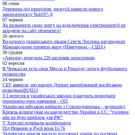
08 січня
Деревина під прицілом: дискусії навколо нового
законопроєкту №4197-Д
07 червня
Як визначити свою чергу на відключення електроенергії не
заходячи на сайт обленерго?
26 лютого
Видатного українського лікаря Сергія Лисенка нагородили
Міжнародною премією миру (Німеччина – США)
30 грудня
«Аврора» передала 220 шоломів захисникам
02 вересня
В Черкассах есть свои Месси и Роналду: итоги футбольного
первенства
24 червня
СБУ заявила, що нардеп Деркач завербований російською
розвідкою
ВІДЕО
З 1 вересня в українських школах планують розпочати
переважно очне навчання – ОП
Українські військові вийшли з Сєвєродонецька – журналіст
Кремль відреагував на кандидатство України в ЄС: “головне,
аби не було проблем для РФ”
У Херсоні підірвали колаборанта
Під Рязанню в Росії впав Іл-76
Українська авіація завдала потужних ударів по росіянах