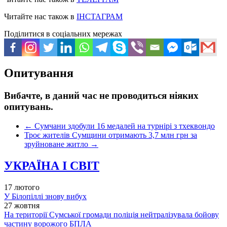
Читайте нас також в
ІНСТАГРАМ
Поділитися в соціальних мережах
Опитування
Вибачте, в даний час не проводиться ніяких
опитувань.
←
Сумчани здобули 16 медалей на турнірі з тхеквондо
Троє жителів Сумщини отримають 3,7 млн грн за
зруйноване житло
→
УКРАЇНА І СВІТ
17 лютого
У Білопіллі знову вибух
27 жовтня
На території Сумської громади поліція нейтралізувала бойову
частину ворожого БПЛА