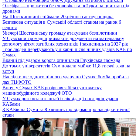
«Страшно неймовірно було». Дружина загиблого Миколи
Олефіра — про життя без чоловіка та поїздки на цвинтар під
дронами
На Шосткинщині спіймали 20-річного автоугонщика
Безпекова ситуація в Сумській області станом на ранок 6
серпня
Увечері Шосткинську громаду атакували безпілотники
У Сумській громаді приймають документи на матеріальну
допомогу дітям загиблих захисників і захисниць на 2027 рік
Троє людей перебувають у лікарні після нічних ударів КАБ по
Сумах
Вранці під ударом ворога опинилася Глухівська громада
До трьох університетів Сум подали майже 11,8 тисячі заяв на
вступ
Наслідки ще одного нічного удару по Сумах: бомба пробила
дах ТЦ
ФОТО
Вночі у Сумах КАБ розірвався біля гуртожитку
машинобудівного коледжу
ФОТО
У Сумах розгортають штаб із ліквідації наслідків ударів
КАБами
8 КАБів на Суми за 8 хвилин: що відомо про наслідки нічної
атаки