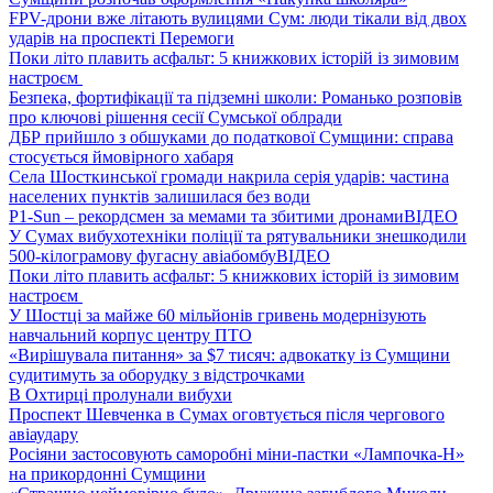
FPV-дрони вже літають вулицями Сум: люди тікали від двох
ударів на проспекті Перемоги
Поки літо плавить асфальт: 5 книжкових історій із зимовим
настроєм
Безпека, фортифікації та підземні школи: Романько розповів
про ключові рішення сесії Сумської облради
ДБР прийшло з обшуками до податкової Сумщини: справа
стосується ймовірного хабаря
Села Шосткинської громади накрила серія ударів: частина
населених пунктів залишилася без води
P1-Sun – рекордсмен за мемами та збитими дронами
ВІДЕО
У Сумах вибухотехніки поліції та рятувальники знешкодили
500-кілограмову фугасну авіабомбу
ВІДЕО
Поки літо плавить асфальт: 5 книжкових історій із зимовим
настроєм
У Шостці за майже 60 мільйонів гривень модернізують
навчальний корпус центру ПТО
«Вирішувала питання» за $7 тисяч: адвокатку із Сумщини
судитимуть за оборудку з відстрочками
В Охтирці пролунали вибухи
Проспект Шевченка в Сумах оговтується після чергового
авіаудару
Росіяни застосовують саморобні міни-пастки «Лампочка-Н»
на прикордонні Сумщини