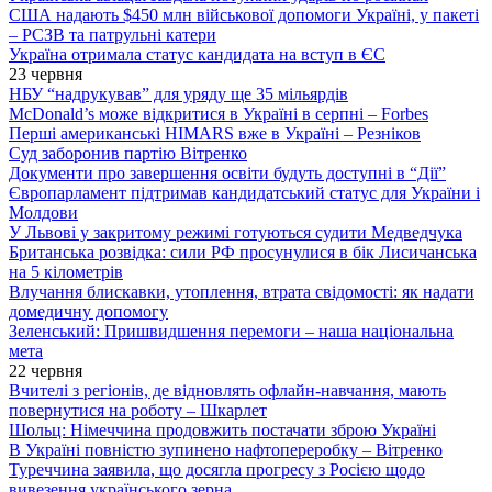
США надають $450 млн військової допомоги Україні, у пакеті
– РСЗВ та патрульні катери
Україна отримала статус кандидата на вступ в ЄС
23 червня
НБУ “надрукував” для уряду ще 35 мільярдів
McDonald’s може відкритися в Україні в серпні – Forbes
Перші американські HIMARS вже в Україні – Резніков
Суд заборонив партію Вітренко
Документи про завершення освіти будуть доступні в “Дії”
Європарламент підтримав кандидатський статус для України і
Молдови
У Львові у закритому режимі готуються судити Медведчука
Британська розвідка: сили РФ просунулися в бік Лисичанська
на 5 кілометрів
Влучання блискавки, утоплення, втрата свідомості: як надати
домедичну допомогу
Зеленський: Пришвидшення перемоги – наша національна
мета
22 червня
Вчителі з регіонів, де відновлять офлайн-навчання, мають
повернутися на роботу – Шкарлет
Шольц: Німеччина продовжить постачати зброю Україні
В Україні повністю зупинено нафтопереробку – Вітренко
Туреччина заявила, що досягла прогресу з Росією щодо
вивезення українського зерна