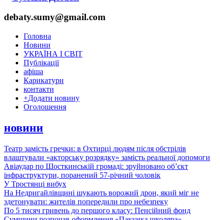
debaty.sumy@gmail.com
Головна
Новини
УКРАЇНА І СВІТ
Публікації
афіша
Карикатури
контакти
+
Додати новину
Оголошення
новини
Театр замість гречки: в Охтирці людям після обстрілів
влаштували «акторську розрядку» замість реальної допомоги
Авіаудар по Шосткинській громаді: зруйновано об’єкт
інфраструктури, поранений 57-річний чоловік
У Тростянці вибух
На Недригайлівщині шукають ворожий дрон, який міг не
здетонувати: жителів попередили про небезпеку
По 5 тисяч гривень до першого класу: Пенсійний фонд
Сумщини розпочав оформлення «Пакунка школяра»