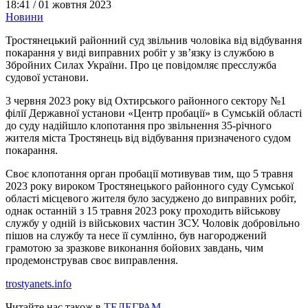
18:41 /
01 жовтня 2023
Новини
Тростянецький районний суд звільнив чоловіка від відбування
покарання у виді виправних робіт у зв’язку із службою в
Збройних Силах України. Про це повідомляє пресслужба
судової установи.
3 червня 2023 року від Охтирського районного сектору №1
філії Державної установи «Центр пробації» в Сумській області
до суду надійшло клопотання про звільнення 35-річного
жителя міста Тростянець від відбування призначеного судом
покарання.
Своє клопотання орган пробації мотивував тим, що 5 травня
2023 року вироком Тростянецького районного суду Сумської
області місцевого жителя було засуджено до виправних робіт,
однак останній з 15 травня 2023 року проходить військову
службу у одній із військових частин ЗСУ. Чоловік добровільно
пішов на службу та несе її сумлінно, був нагороджений
грамотою за зразкове виконання бойових завдань, чим
продемонстрував своє виправлення.
trostyanets.info
Читайте нас також в
ТЕЛЕГРАМ