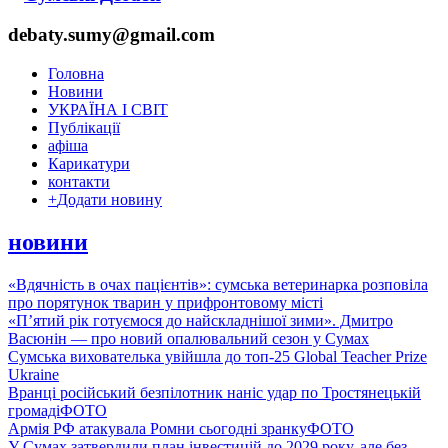
debaty.sumy@gmail.com
Головна
Новини
УКРАЇНА І СВІТ
Публікації
афіша
Карикатури
контакти
+
Додати новину
новини
«Вдячність в очах пацієнтів»: сумська ветеринарка розповіла
про порятунок тварин у прифронтовому місті
«П’ятий рік готуємося до найскладнішої зими». Дмитро
Васюнін — про новий опалювальний сезон у Сумах
Сумська вихователька увійшла до топ-25 Global Teacher Prize
Ukraine
Вранці російський безпілотник наніс удар по Тростянецькій
громаді
ФОТО
Армія РФ атакувала Ромни сьогодні зранку
ФОТО
У Сумах затвердили план інвестицій до 2029 року, але без