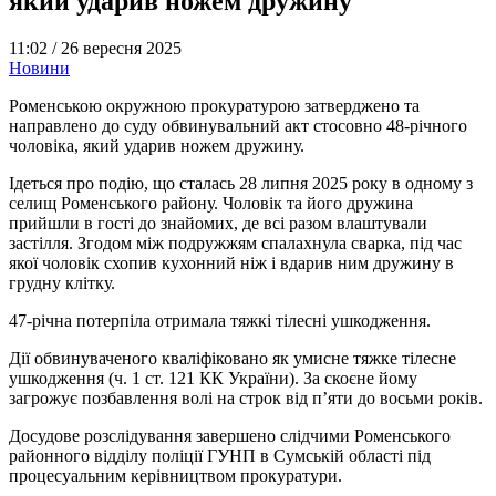
який ударив ножем дружину
11:02 /
26 вересня 2025
Новини
Роменською окружною прокуратурою затверджено та
направлено до суду обвинувальний акт стосовно 48-річного
чоловіка, який ударив ножем дружину.
Ідеться про подію, що сталась 28 липня 2025 року в одному з
селищ Роменського району. Чоловік та його дружина
прийшли в гості до знайомих, де всі разом влаштували
застілля. Згодом між подружжям спалахнула сварка, під час
якої чоловік схопив кухонний ніж і вдарив ним дружину в
грудну клітку.
47-річна потерпіла отримала тяжкі тілесні ушкодження.
Дії обвинуваченого кваліфіковано як умисне тяжке тілесне
ушкодження (ч. 1 ст. 121 КК України). За скоєне йому
загрожує позбавлення волі на строк від п’яти до восьми років.
Досудове розслідування завершено слідчими Роменського
районного відділу поліції ГУНП в Сумській області під
процесуальним керівництвом прокуратури.