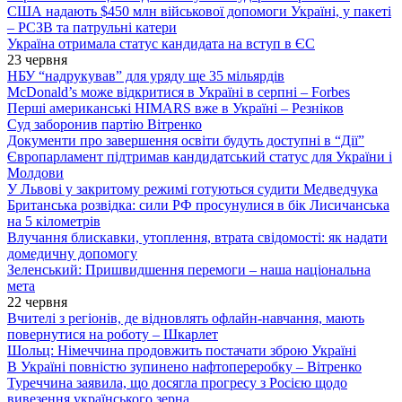
США надають $450 млн військової допомоги Україні, у пакеті
– РСЗВ та патрульні катери
Україна отримала статус кандидата на вступ в ЄС
23 червня
НБУ “надрукував” для уряду ще 35 мільярдів
McDonald’s може відкритися в Україні в серпні – Forbes
Перші американські HIMARS вже в Україні – Резніков
Суд заборонив партію Вітренко
Документи про завершення освіти будуть доступні в “Дії”
Європарламент підтримав кандидатський статус для України і
Молдови
У Львові у закритому режимі готуються судити Медведчука
Британська розвідка: сили РФ просунулися в бік Лисичанська
на 5 кілометрів
Влучання блискавки, утоплення, втрата свідомості: як надати
домедичну допомогу
Зеленський: Пришвидшення перемоги – наша національна
мета
22 червня
Вчителі з регіонів, де відновлять офлайн-навчання, мають
повернутися на роботу – Шкарлет
Шольц: Німеччина продовжить постачати зброю Україні
В Україні повністю зупинено нафтопереробку – Вітренко
Туреччина заявила, що досягла прогресу з Росією щодо
вивезення українського зерна