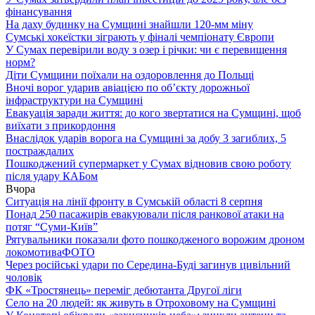
фінансування
На даху будинку на Сумщині знайшли 120-мм міну
Сумські хокеїстки зіграють у фіналі чемпіонату Європи
У Сумах перевірили воду з озер і річки: чи є перевищення
норм?
Діти Сумщини поїхали на оздоровлення до Польщі
Вночі ворог ударив авіацією по обʼєкту дорожньої
інфраструктури на Сумщині
Евакуація заради життя: до кого звертатися на Сумщині, щоб
виїхати з прикордоння
Внаслідок ударів ворога на Сумщині за добу 3 загиблих, 5
постраждалих
Пошкоджений супермаркет у Сумах відновив свою роботу
після удару КАБом
Вчора
Ситуація на лінії фронту в Сумській області 8 серпня
Понад 250 пасажирів евакуювали після ранкової атаки на
потяг “Суми-Київ”
Рятувальники показали фото пошкодженого ворожим дроном
локомотива
ФОТО
Через російські удари по Середина-Буді загинув цивільний
чоловік
ФК «Тростянець» переміг дебютанта Другої ліги
Село на 20 людей: як живуть в Отроховому на Сумщині