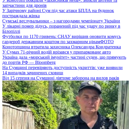
У Конотопі обікрали «захисників неба»: зникли антени та
запчастини для дронів
У Зарічному районі Сум під час атаки БПЛА на будинок
постраждала жінка
Сумські веслувальники – з нагородами чемпіонату України
У лікарні помер дідусь, поранений під час удару по ринку в
Білопіллі
Футболки по 1170 гривень: СНАУ вирішив оновити комусь
гардероб державним коштом по захмарним цінам
ФОТО
Конотопщина втратила захисника Олександра Кондратенка
У Сумах 71-річний водій врізався у припарковане авто
Україна дала «морський імунітет» частині суден, що прямують
до портів РФ — Bloomberg
На Сумщині перевіряють доступність укриттів: уже виявили
14 випадків зачинених сховищ
Від 15 серпня на Сумщині діятиме заборона на вилов раків