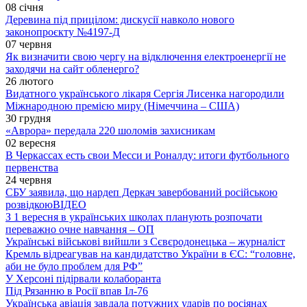
08 січня
Деревина під прицілом: дискусії навколо нового
законопроєкту №4197-Д
07 червня
Як визначити свою чергу на відключення електроенергії не
заходячи на сайт обленерго?
26 лютого
Видатного українського лікаря Сергія Лисенка нагородили
Міжнародною премією миру (Німеччина – США)
30 грудня
«Аврора» передала 220 шоломів захисникам
02 вересня
В Черкассах есть свои Месси и Роналду: итоги футбольного
первенства
24 червня
СБУ заявила, що нардеп Деркач завербований російською
розвідкою
ВІДЕО
З 1 вересня в українських школах планують розпочати
переважно очне навчання – ОП
Українські військові вийшли з Сєвєродонецька – журналіст
Кремль відреагував на кандидатство України в ЄС: “головне,
аби не було проблем для РФ”
У Херсоні підірвали колаборанта
Під Рязанню в Росії впав Іл-76
Українська авіація завдала потужних ударів по росіянах