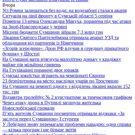
Вчора
Усі Ромни залишаться без води: на водозаборі сталася аварія
Ситуація на лінії фронту в Сумській області 5 серпня
Померла 13-річна Олександра Макуха, поранена під час атаки
на Зноб-Новгородське у червні
Місцеві бюджети Сумщини зібрали 7,3 млрд грн
Лікарня Святого Пантелеймона отримала апарат УЗД та
обладнання від партнерів із Німеччини
«Згорів зсередини». Дрон РФ влучив в середину приватного
будинку у Шостці
На Сумщині мати втягнула малолітню доньку у крадіжку
майже пів мільйона гривень
На Глухівщині поранені двоє юнаків
Сумські хокеїстки зіграють на чемпіонаті Європи
23 безпілотника на місто: наслідки ударів по Тростянцю
На Сумщині на ремонті одного з відділень лікарні вкрали 152
тис. грн
Відзавтра тролейбус № 2 курсуватиме за тимчасовим графіком
Через атаку дрона в Путивлі загинула жителька
Новослобідської громади
П’ять жителів Сумщини посмертно отримали відзнаки «За
заслуги перед Сумщиною» І ступеня
У Лебедині знову перемагали проблеми нарадою: одна справа
— кілька програм і ще більше звітів