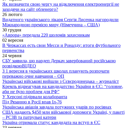
Як визначити свою чергу на відключення електроенергії не
заходячи на сайт обленерго?
26 лютого
Видатного українського лікаря Сергія Лисенка нагородили
Міжнародною премією миру (Німеччина – США)
30 грудня
«Аврора» передала 220 шоломів захисникам
02 вересня
В Черкассах есть свои Месси и Роналду: итоги футбольного
первенства
24 червня
СБУ заявила, що нардеп Деркач завербований російською
розвідкою
ВІДЕО
З 1 вересня в українських школах планують розпочати
переважно очне навчання – ОП
Українські військові вийшли з Сєвєродонецька – журналіст
Кремль відреагував на кандидатство України в ЄС: “головне,
аби не було проблем для РФ”
У Херсоні підірвали колаборанта
Під Рязанню в Росії впав Іл-76
Українська авіація завдала потужних ударів по росіянах
США надають $450 млн військової допомоги Україні, у пакеті
– РСЗВ та патрульні катери
Україна отримала статус кандидата на вступ в ЄС
23 червня