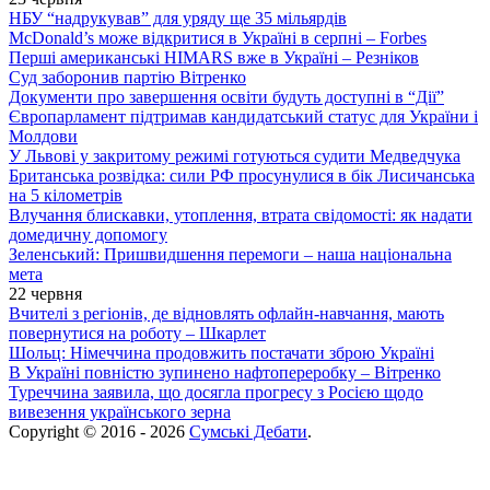
НБУ “надрукував” для уряду ще 35 мільярдів
McDonald’s може відкритися в Україні в серпні – Forbes
Перші американські HIMARS вже в Україні – Резніков
Суд заборонив партію Вітренко
Документи про завершення освіти будуть доступні в “Дії”
Європарламент підтримав кандидатський статус для України і
Молдови
У Львові у закритому режимі готуються судити Медведчука
Британська розвідка: сили РФ просунулися в бік Лисичанська
на 5 кілометрів
Влучання блискавки, утоплення, втрата свідомості: як надати
домедичну допомогу
Зеленський: Пришвидшення перемоги – наша національна
мета
22 червня
Вчителі з регіонів, де відновлять офлайн-навчання, мають
повернутися на роботу – Шкарлет
Шольц: Німеччина продовжить постачати зброю Україні
В Україні повністю зупинено нафтопереробку – Вітренко
Туреччина заявила, що досягла прогресу з Росією щодо
вивезення українського зерна
Copyright © 2016 - 2026
Сумські Дебати
.