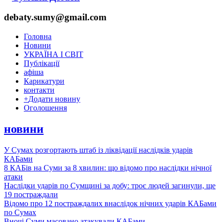
debaty.sumy@gmail.com
Головна
Новини
УКРАЇНА І СВІТ
Публікації
афіша
Карикатури
контакти
+
Додати новину
Оголошення
новини
У Сумах розгортають штаб із ліквідації наслідків ударів
КАБами
8 КАБів на Суми за 8 хвилин: що відомо про наслідки нічної
атаки
Наслідки ударів по Сумщині за добу: троє людей загинули, ще
19 постраждали
Відомо про 12 постраждалих внаслідок нічних ударів КАБами
по Сумах
Вночі Суми масовано атакували КАБами