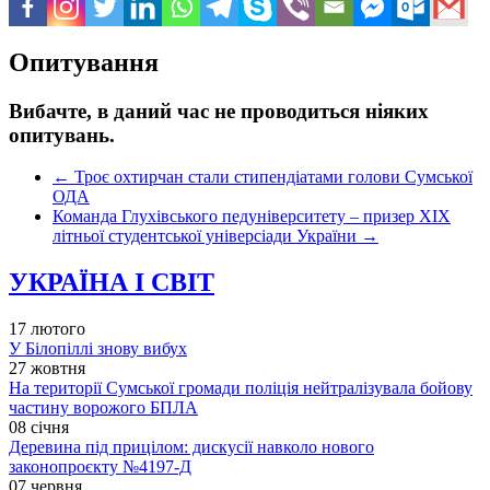
Опитування
Вибачте, в даний час не проводиться ніяких
опитувань.
←
Троє охтирчан стали стипендіатами голови Сумської
ОДА
Команда Глухівського педуніверситету – призер XIX
літньої студентської універсіади України
→
УКРАЇНА І СВІТ
17 лютого
У Білопіллі знову вибух
27 жовтня
На території Сумської громади поліція нейтралізувала бойову
частину ворожого БПЛА
08 січня
Деревина під прицілом: дискусії навколо нового
законопроєкту №4197-Д
07 червня