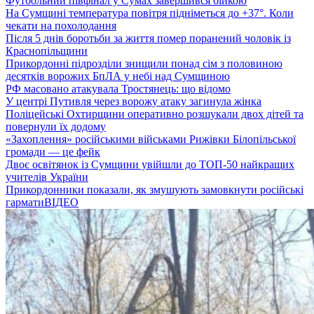
Футбольний півфінал у Сумах завершився бійкою
На Сумщині температура повітря підніметься до +37°. Коли
чекати на похолодання
Після 5 днів боротьби за життя помер поранений чоловік із
Краснопільщини
Прикордонні підрозділи знищили понад сім з половиною
десятків ворожих БпЛА у небі над Сумщиною
РФ масовано атакувала Тростянець: що відомо
У центрі Путивля через ворожу атаку загинула жінка
Поліцейські Охтирщини оперативно розшукали двох дітей та
повернули їх додому
«Захоплення» російськими військами Рижівки Білопільської
громади — це фейк
Двоє освітянок із Сумщини увійшли до ТОП-50 найкращих
учителів України
Прикордонники показали, як змушують замовкнути російські
гармати
ВІДЕО