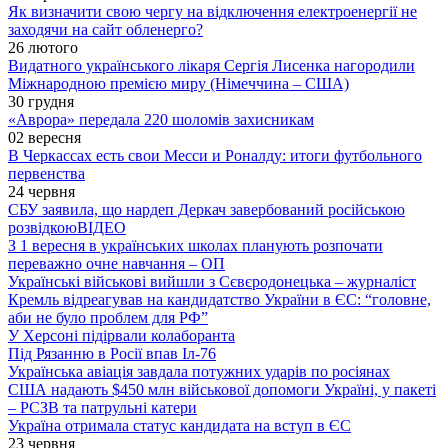
Як визначити свою чергу на відключення електроенергії не
заходячи на сайт обленерго?
26 лютого
Видатного українського лікаря Сергія Лисенка нагородили
Міжнародною премією миру (Німеччина – США)
30 грудня
«Аврора» передала 220 шоломів захисникам
02 вересня
В Черкассах есть свои Месси и Роналду: итоги футбольного
первенства
24 червня
СБУ заявила, що нардеп Деркач завербований російською
розвідкою
ВІДЕО
З 1 вересня в українських школах планують розпочати
переважно очне навчання – ОП
Українські військові вийшли з Сєвєродонецька – журналіст
Кремль відреагував на кандидатство України в ЄС: “головне,
аби не було проблем для РФ”
У Херсоні підірвали колаборанта
Під Рязанню в Росії впав Іл-76
Українська авіація завдала потужних ударів по росіянах
США надають $450 млн військової допомоги Україні, у пакеті
– РСЗВ та патрульні катери
Україна отримала статус кандидата на вступ в ЄС
23 червня