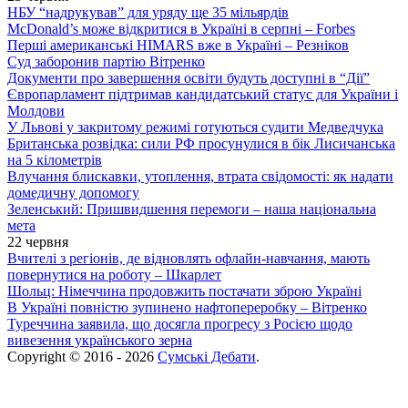
НБУ “надрукував” для уряду ще 35 мільярдів
McDonald’s може відкритися в Україні в серпні – Forbes
Перші американські HIMARS вже в Україні – Резніков
Суд заборонив партію Вітренко
Документи про завершення освіти будуть доступні в “Дії”
Європарламент підтримав кандидатський статус для України і
Молдови
У Львові у закритому режимі готуються судити Медведчука
Британська розвідка: сили РФ просунулися в бік Лисичанська
на 5 кілометрів
Влучання блискавки, утоплення, втрата свідомості: як надати
домедичну допомогу
Зеленський: Пришвидшення перемоги – наша національна
мета
22 червня
Вчителі з регіонів, де відновлять офлайн-навчання, мають
повернутися на роботу – Шкарлет
Шольц: Німеччина продовжить постачати зброю Україні
В Україні повністю зупинено нафтопереробку – Вітренко
Туреччина заявила, що досягла прогресу з Росією щодо
вивезення українського зерна
Copyright © 2016 - 2026
Сумські Дебати
.