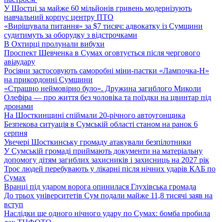
У Шостці за майже 60 мільйонів гривень модернізують
навчальний корпус центру ПТО
«Вирішувала питання» за $7 тисяч: адвокатку із Сумщини
судитимуть за оборудку з відстрочками
В Охтирці пролунали вибухи
Проспект Шевченка в Сумах оговтується після чергового
авіаудару
Росіяни застосовують саморобні міни-пастки «Лампочка-Н»
на прикордонні Сумщини
«Страшно неймовірно було». Дружина загиблого Миколи
Олефіра — про життя без чоловіка та поїздки на цвинтар під
дронами
На Шосткинщині спіймали 20-річного автоугонщика
Безпекова ситуація в Сумській області станом на ранок 6
серпня
Увечері Шосткинську громаду атакували безпілотники
У Сумській громаді приймають документи на матеріальну
допомогу дітям загиблих захисників і захисниць на 2027 рік
Троє людей перебувають у лікарні після нічних ударів КАБ по
Сумах
Вранці під ударом ворога опинилася Глухівська громада
До трьох університетів Сум подали майже 11,8 тисячі заяв на
вступ
Наслідки ще одного нічного удару по Сумах: бомба пробила