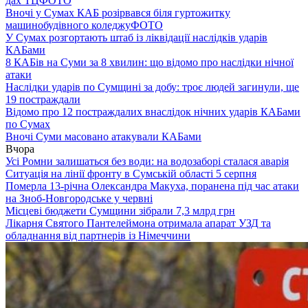
дах ТЦ
ФОТО
Вночі у Сумах КАБ розірвався біля гуртожитку
машинобудівного коледжу
ФОТО
У Сумах розгортають штаб із ліквідації наслідків ударів
КАБами
8 КАБів на Суми за 8 хвилин: що відомо про наслідки нічної
атаки
Наслідки ударів по Сумщині за добу: троє людей загинули, ще
19 постраждали
Відомо про 12 постраждалих внаслідок нічних ударів КАБами
по Сумах
Вночі Суми масовано атакували КАБами
Вчора
Усі Ромни залишаться без води: на водозаборі сталася аварія
Ситуація на лінії фронту в Сумській області 5 серпня
Померла 13-річна Олександра Макуха, поранена під час атаки
на Зноб-Новгородське у червні
Місцеві бюджети Сумщини зібрали 7,3 млрд грн
Лікарня Святого Пантелеймона отримала апарат УЗД та
обладнання від партнерів із Німеччини