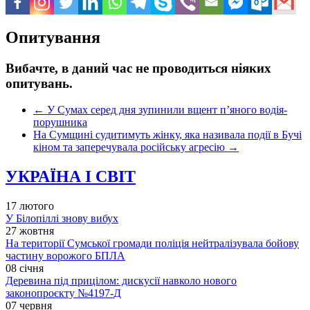
Опитування
Вибачте, в даний час не проводиться ніяких
опитувань.
←
У Сумах серед дня зупинили вщент п’яного водія-
порушника
На Сумщині судитимуть жінку, яка називала події в Бучі
кіном та заперечувала російську агресію
→
УКРАЇНА І СВІТ
17 лютого
У Білопіллі знову вибух
27 жовтня
На території Сумської громади поліція нейтралізувала бойову
частину ворожого БПЛА
08 січня
Деревина під прицілом: дискусії навколо нового
законопроєкту №4197-Д
07 червня