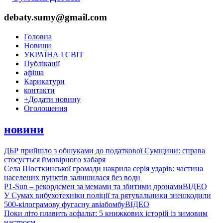
debaty.sumy@gmail.com
Головна
Новини
УКРАЇНА І СВІТ
Публікації
афіша
Карикатури
контакти
+
Додати новину
Оголошення
новини
ДБР прийшло з обшуками до податкової Сумщини: справа
стосується ймовірного хабаря
Села Шосткинської громади накрила серія ударів: частина
населених пунктів залишилася без води
P1-Sun – рекордсмен за мемами та збитими дронами
ВІДЕО
У Сумах вибухотехніки поліції та рятувальники знешкодили
500-кілограмову фугасну авіабомбу
ВІДЕО
Поки літо плавить асфальт: 5 книжкових історій із зимовим
настроєм