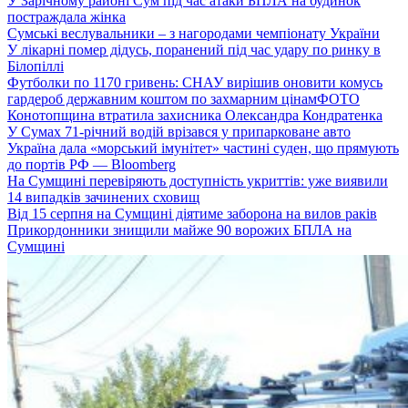
У Зарічному районі Сум під час атаки БПЛА на будинок
постраждала жінка
Сумські веслувальники – з нагородами чемпіонату України
У лікарні помер дідусь, поранений під час удару по ринку в
Білопіллі
Футболки по 1170 гривень: СНАУ вирішив оновити комусь
гардероб державним коштом по захмарним цінам
ФОТО
Конотопщина втратила захисника Олександра Кондратенка
У Сумах 71-річний водій врізався у припарковане авто
Україна дала «морський імунітет» частині суден, що прямують
до портів РФ — Bloomberg
На Сумщині перевіряють доступність укриттів: уже виявили
14 випадків зачинених сховищ
Від 15 серпня на Сумщині діятиме заборона на вилов раків
Прикордонники знищили майже 90 ворожих БПЛА на
Сумщині