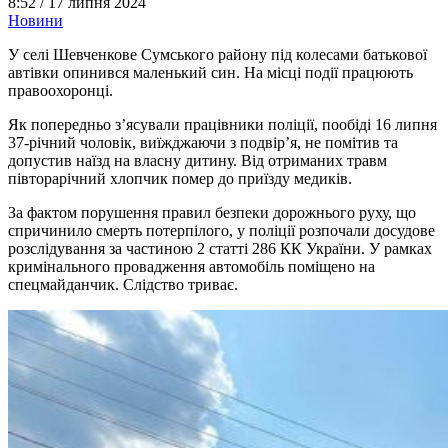
8:52 /
17 липня 2024
Новини
У селі Шевченкове Сумського району під колесами батькової
автівки опинився маленький син. На місці події працюють
правоохоронці.
Як попередньо зʼясували працівники поліції, пообіді 16 липня
37-річний чоловік, виїжджаючи з подвірʼя, не помітив та
допустив наїзд на власну дитину. Від отриманих травм
півторарічний хлопчик помер до приїзду медиків.
За фактом порушення правил безпеки дорожнього руху, що
спричинило смерть потерпілого, у поліції розпочали досудове
розслідування за частиною 2 статті 286 КК України. У рамках
кримінального провадження автомобіль поміщено на
спецмайданчик. Слідство триває.