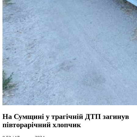
На Сумщині у трагічній ДТП загинув
півторарічний хлопчик