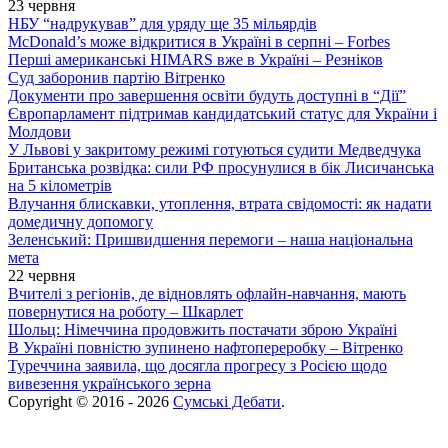
23 червня
НБУ “надрукував” для уряду ще 35 мільярдів
McDonald’s може відкритися в Україні в серпні – Forbes
Перші американські HIMARS вже в Україні – Резніков
Суд заборонив партію Вітренко
Документи про завершення освіти будуть доступні в “Дії”
Європарламент підтримав кандидатський статус для України і
Молдови
У Львові у закритому режимі готуються судити Медведчука
Британська розвідка: сили РФ просунулися в бік Лисичанська
на 5 кілометрів
Влучання блискавки, утоплення, втрата свідомості: як надати
домедичну допомогу
Зеленський: Пришвидшення перемоги – наша національна
мета
22 червня
Вчителі з регіонів, де відновлять офлайн-навчання, мають
повернутися на роботу – Шкарлет
Шольц: Німеччина продовжить постачати зброю Україні
В Україні повністю зупинено нафтопереробку – Вітренко
Туреччина заявила, що досягла прогресу з Росією щодо
вивезення українського зерна
Copyright © 2016 - 2026
Сумські Дебати
.