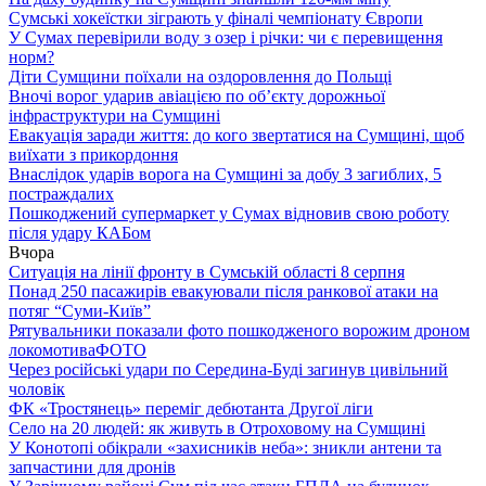
Сумські хокеїстки зіграють у фіналі чемпіонату Європи
У Сумах перевірили воду з озер і річки: чи є перевищення
норм?
Діти Сумщини поїхали на оздоровлення до Польщі
Вночі ворог ударив авіацією по обʼєкту дорожньої
інфраструктури на Сумщині
Евакуація заради життя: до кого звертатися на Сумщині, щоб
виїхати з прикордоння
Внаслідок ударів ворога на Сумщині за добу 3 загиблих, 5
постраждалих
Пошкоджений супермаркет у Сумах відновив свою роботу
після удару КАБом
Вчора
Ситуація на лінії фронту в Сумській області 8 серпня
Понад 250 пасажирів евакуювали після ранкової атаки на
потяг “Суми-Київ”
Рятувальники показали фото пошкодженого ворожим дроном
локомотива
ФОТО
Через російські удари по Середина-Буді загинув цивільний
чоловік
ФК «Тростянець» переміг дебютанта Другої ліги
Село на 20 людей: як живуть в Отроховому на Сумщині
У Конотопі обікрали «захисників неба»: зникли антени та
запчастини для дронів