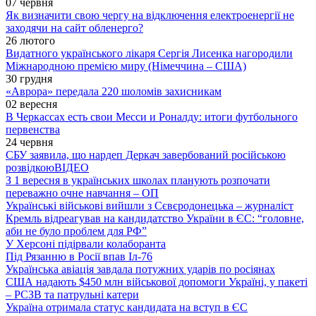
07 червня
Як визначити свою чергу на відключення електроенергії не
заходячи на сайт обленерго?
26 лютого
Видатного українського лікаря Сергія Лисенка нагородили
Міжнародною премією миру (Німеччина – США)
30 грудня
«Аврора» передала 220 шоломів захисникам
02 вересня
В Черкассах есть свои Месси и Роналду: итоги футбольного
первенства
24 червня
СБУ заявила, що нардеп Деркач завербований російською
розвідкою
ВІДЕО
З 1 вересня в українських школах планують розпочати
переважно очне навчання – ОП
Українські військові вийшли з Сєвєродонецька – журналіст
Кремль відреагував на кандидатство України в ЄС: “головне,
аби не було проблем для РФ”
У Херсоні підірвали колаборанта
Під Рязанню в Росії впав Іл-76
Українська авіація завдала потужних ударів по росіянах
США надають $450 млн військової допомоги Україні, у пакеті
– РСЗВ та патрульні катери
Україна отримала статус кандидата на вступ в ЄС