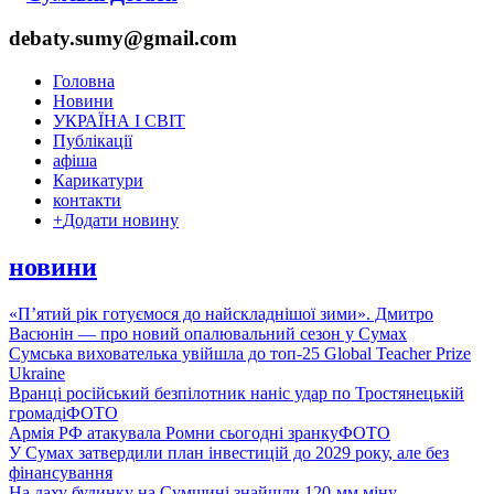
debaty.sumy@gmail.com
Головна
Новини
УКРАЇНА І СВІТ
Публікації
афіша
Карикатури
контакти
+
Додати новину
новини
«П’ятий рік готуємося до найскладнішої зими». Дмитро
Васюнін — про новий опалювальний сезон у Сумах
Сумська вихователька увійшла до топ-25 Global Teacher Prize
Ukraine
Вранці російський безпілотник наніс удар по Тростянецькій
громаді
ФОТО
Армія РФ атакувала Ромни сьогодні зранку
ФОТО
У Сумах затвердили план інвестицій до 2029 року, але без
фінансування
На даху будинку на Сумщині знайшли 120-мм міну