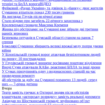
техніці та БпЛА ворога
ВІДЕО
Фейковий «Радар України» та дзвінок із «банку»: двоє жителів
Сумщини втратили понад 230 тисяч гривень
Як виглядає Глухів після нічної атаки
Стало відомо про загибель 22-річного захисника з
Кролевецької громади Максима Кременя
Жнива під обстрілами: на Сумщині вже зібрали дві третини
ранніх зернових
Безпекова ситуація в Сумській області станом на ранок 7
серпня
Бджолярі Сумщини збирають великі врожаї меду попри умови
війни
У Білопільській громаді ворог атакував безпілотником людей
на ринку: 10 постраждалих
У Глухівській громаді знищене росіянами поштове відділення
Вночі Суми атакували КАБи, реактивні БПЛА та інші дрони
У Сумах призупинять одну з водонасосних станцій на час
проведення ремонту
48 обстрілів за добу: на Сумщині поранено 13 людей, серед
них — 7-річна дитина
Вчора
Театр замість гречки: в Охтирці людям після обстрілів
влаштували «акторську розрядку» замість реальної допомоги
Авіаудар по Шосткинській громаді: зруйновано об’єкт