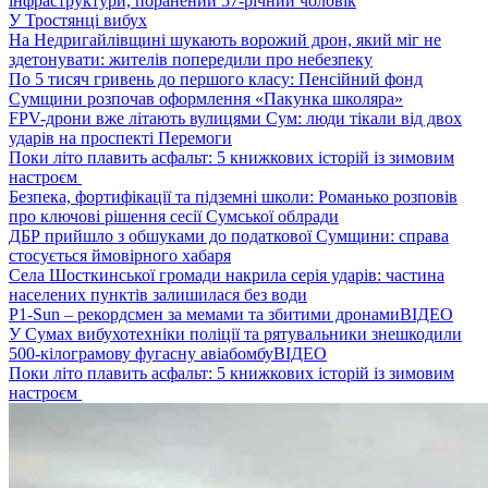
інфраструктури, поранений 57-річний чоловік
У Тростянці вибух
На Недригайлівщині шукають ворожий дрон, який міг не
здетонувати: жителів попередили про небезпеку
По 5 тисяч гривень до першого класу: Пенсійний фонд
Сумщини розпочав оформлення «Пакунка школяра»
FPV-дрони вже літають вулицями Сум: люди тікали від двох
ударів на проспекті Перемоги
Поки літо плавить асфальт: 5 книжкових історій із зимовим
настроєм
Безпека, фортифікації та підземні школи: Романько розповів
про ключові рішення сесії Сумської облради
ДБР прийшло з обшуками до податкової Сумщини: справа
стосується ймовірного хабаря
Села Шосткинської громади накрила серія ударів: частина
населених пунктів залишилася без води
P1-Sun – рекордсмен за мемами та збитими дронами
ВІДЕО
У Сумах вибухотехніки поліції та рятувальники знешкодили
500-кілограмову фугасну авіабомбу
ВІДЕО
Поки літо плавить асфальт: 5 книжкових історій із зимовим
настроєм