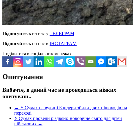
Підписуйтесь
на нас у
ТЕЛЕГРАМ
Підписуйтесь
на нас в
ІНСТАГРАМ
Поділитися в соціальних мережах
Опитування
Вибачте, в даний час не проводиться ніяких
опитувань.
←
У Сумах на вулиці Бандери збили двох пішоходів на
переході
У Сумах провели різдвяно-новорічне свято для дітей
військових
→