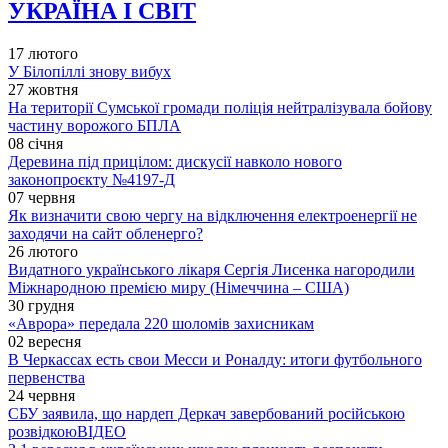
УКРАЇНА І СВІТ
17 лютого
У Білопіллі знову вибух
27 жовтня
На території Сумської громади поліція нейтралізувала бойову
частину ворожого БПЛА
08 січня
Деревина під прицілом: дискусії навколо нового
законопроєкту №4197-Д
07 червня
Як визначити свою чергу на відключення електроенергії не
заходячи на сайт обленерго?
26 лютого
Видатного українського лікаря Сергія Лисенка нагородили
Міжнародною премією миру (Німеччина – США)
30 грудня
«Аврора» передала 220 шоломів захисникам
02 вересня
В Черкассах есть свои Месси и Роналду: итоги футбольного
первенства
24 червня
СБУ заявила, що нардеп Деркач завербований російською
розвідкою
ВІДЕО