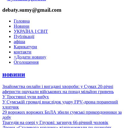
debaty.sumy@gmail.com
Головна
Новини
УКРАЇНА І СВІТ
Публікації
афіша
Карикатури
контакти
+
Додати новину
Оголошення
новини
Знайомства онлайн і вигадані хвороби: у Сумах 20-річні
аферисти ошукали військових на понад мільйон гривень
У Тростянці чули вибух
У Сумській громаді внаслідок удару FPV-дрона поранений
хлопчик
29 ворожих ворожих БпЛА збили сумські прикордонники за
добу
Трагедія на озері у Глухові: загинув 66-річний чоловік
Дрони «Сталевого кордону» відпрацювали по позиціях,