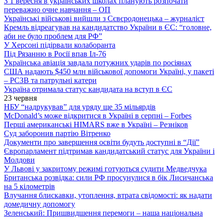
З 1 вересня в українських школах планують розпочати
переважно очне навчання – ОП
Українські військові вийшли з Сєвєродонецька – журналіст
Кремль відреагував на кандидатство України в ЄС: “головне,
аби не було проблем для РФ”
У Херсоні підірвали колаборанта
Під Рязанню в Росії впав Іл-76
Українська авіація завдала потужних ударів по росіянах
США надають $450 млн військової допомоги Україні, у пакеті
– РСЗВ та патрульні катери
Україна отримала статус кандидата на вступ в ЄС
23 червня
НБУ “надрукував” для уряду ще 35 мільярдів
McDonald’s може відкритися в Україні в серпні – Forbes
Перші американські HIMARS вже в Україні – Резніков
Суд заборонив партію Вітренко
Документи про завершення освіти будуть доступні в “Дії”
Європарламент підтримав кандидатський статус для України і
Молдови
У Львові у закритому режимі готуються судити Медведчука
Британська розвідка: сили РФ просунулися в бік Лисичанська
на 5 кілометрів
Влучання блискавки, утоплення, втрата свідомості: як надати
домедичну допомогу
Зеленський: Пришвидшення перемоги – наша національна