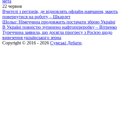
мета
22 червня
Вчителі з регіонів, де відновлять офлайн-навчання, мають
повернутися на роботу – Шкарлет
Шольц: Німеччина продовжить постачати зброю Україні
В Україні повністю зупинено нафтопереробку – Вітренко
Туреччина заявила, що досягла прогресу з Росією щодо
вивезення українського зерна
Copyright © 2016 - 2026
Сумські Дебати
.