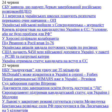
24 червня
СБУ заявила, що нардеп Деркач завербований російською
розвідкою
ВІДЕО
З 1 вересня в українських школах планують розпочати
переважно очне навчання – ОП
Українські військові вийшли з Сєвєродонецька – журналіст
Кремль відреагував на кандидатство України в ЄС: “головне,
аби не було проблем для РФ”
У Херсоні підірвали колаборанта
Під Рязанню в Росії впав Іл-76
Українська авіація завдала потужних ударів по росіянах
США надають $450 млн військової допомоги Україні, у пакеті
– РСЗВ та патрульні катери
Україна отримала статус кандидата на вступ в ЄС
23 червня
НБУ “надрукував” для уряду ще 35 мільярдів
McDonald’s може відкритися в Україні в серпні – Forbes
Перші американські HIMARS вже в Україні – Резніков
Суд заборонив партію Вітренко
Документи про завершення освіти будуть доступні в “Дії”
Європарламент підтримав кандидатський статус для України і
Молдови
У Львові у закритому режимі готуються судити Медведчука
Британська розвідка: сили РФ просунулися в бік Лисичанська
на 5 кілометрів