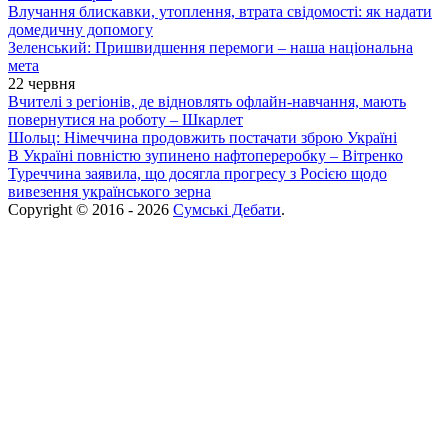
Влучання блискавки, утоплення, втрата свідомості: як надати
домедичну допомогу
Зеленський: Пришвидшення перемоги – наша національна
мета
22 червня
Вчителі з регіонів, де відновлять офлайн-навчання, мають
повернутися на роботу – Шкарлет
Шольц: Німеччина продовжить постачати зброю Україні
В Україні повністю зупинено нафтопереробку – Вітренко
Туреччина заявила, що досягла прогресу з Росією щодо
вивезення українського зерна
Copyright © 2016 - 2026
Сумські Дебати
.