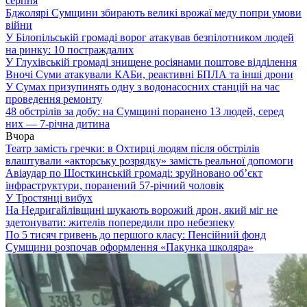
серпня
Бджолярі Сумщини збирають великі врожаї меду попри умови
війни
У Білопільській громаді ворог атакував безпілотником людей
на ринку: 10 постраждалих
У Глухівській громаді знищене росіянами поштове відділення
Вночі Суми атакували КАБи, реактивні БПЛА та інші дрони
У Сумах призупинять одну з водонасосних станцій на час
проведення ремонту
48 обстрілів за добу: на Сумщині поранено 13 людей, серед
них — 7-річна дитина
Вчора
Театр замість гречки: в Охтирці людям після обстрілів
влаштували «акторську розрядку» замість реальної допомоги
Авіаудар по Шосткинській громаді: зруйновано об’єкт
інфраструктури, поранений 57-річний чоловік
У Тростянці вибух
На Недригайлівщині шукають ворожий дрон, який міг не
здетонувати: жителів попередили про небезпеку
По 5 тисяч гривень до першого класу: Пенсійний фонд
Сумщини розпочав оформлення «Пакунка школяра»