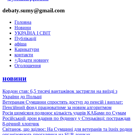
debaty.sumy@gmail.com
Головна
Новини
УКРАЇНА І СВІТ
Публікації
афіша
Карикатури
контакти
+
Додати новину
Оголошення
новини
Кордон став: 6,5 тисячі вантажівок застрягли на виїзді з
України до Польщі
Ветеранам Сумщини спростять доступ до пенсій і виплат:
Пенсійний фонд працюватиме за новим алгоритмом
Росія щомісяця подвоює кількість ударів КАБами по Сумам
Російський дрон вдарив по будинку у Стецьківці: постраждав
8-річний хлопчик
Світанок, що зцілює: На Сумщині для ветеранів та їхніх родин
організовують прогулянки на SUP-дошках