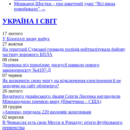
Мешканці Шостки – про ракетний удар: “Всі вікна
повибивало”
→
УКРАЇНА І СВІТ
17 лютого
У Білопіллі знову вибух
27 жовтня
На території Сумської громади поліція нейтралізувала бойову
частину ворожого БПЛА
08 січня
Деревина під прицілом: дискусії навколо нового
законопроєкту №4197-Д
07 червня
Як визначити свою чергу на відключення електроенергії не
заходячи на сайт обленерго?
26 лютого
Видатного українського лікаря Сергія Лисенка нагородили
Міжнародною премією миру (Німеччина – США)
30 грудня
«Аврора» передала 220 шоломів захисникам
02 вересня
В Черкассах есть свои Месси и Роналду: итоги футбольного
первенства