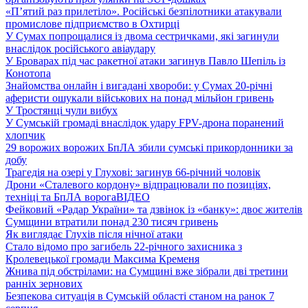
«П’ятий раз прилетіло». Російські безпілотники атакували
промислове підприємство в Охтирці
У Сумах попрощалися із двома сестричками, які загинули
внаслідок російського авіаудару
У Броварах під час ракетної атаки загинув Павло Шепіль із
Конотопа
Знайомства онлайн і вигадані хвороби: у Сумах 20-річні
аферисти ошукали військових на понад мільйон гривень
У Тростянці чули вибух
У Сумській громаді внаслідок удару FPV-дрона поранений
хлопчик
29 ворожих ворожих БпЛА збили сумські прикордонники за
добу
Трагедія на озері у Глухові: загинув 66-річний чоловік
Дрони «Сталевого кордону» відпрацювали по позиціях,
техніці та БпЛА ворога
ВІДЕО
Фейковий «Радар України» та дзвінок із «банку»: двоє жителів
Сумщини втратили понад 230 тисяч гривень
Як виглядає Глухів після нічної атаки
Стало відомо про загибель 22-річного захисника з
Кролевецької громади Максима Кременя
Жнива під обстрілами: на Сумщині вже зібрали дві третини
ранніх зернових
Безпекова ситуація в Сумській області станом на ранок 7