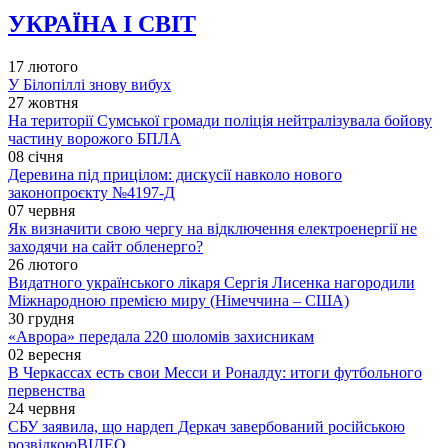
УКРАЇНА І СВІТ
17 лютого
У Білопіллі знову вибух
27 жовтня
На території Сумської громади поліція нейтралізувала бойову
частину ворожого БПЛА
08 січня
Деревина під прицілом: дискусії навколо нового
законопроєкту №4197-Д
07 червня
Як визначити свою чергу на відключення електроенергії не
заходячи на сайт обленерго?
26 лютого
Видатного українського лікаря Сергія Лисенка нагородили
Міжнародною премією миру (Німеччина – США)
30 грудня
«Аврора» передала 220 шоломів захисникам
02 вересня
В Черкассах есть свои Месси и Роналду: итоги футбольного
первенства
24 червня
СБУ заявила, що нардеп Деркач завербований російською
розвідкою
ВІДЕО