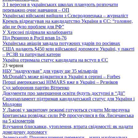
З 1 вересня в українських школах планують розпочати
переважно очне навчання – ОП
Українські військові вийшли з Сєвєродонецька – журналіст
Кремль відреагував на кандидатство України в ЄС: “головне,
аби не було проблем для РФ”
У Херсоні підірвали колаборанта
Під Рязанню в Росії впав Іл-76
Українська авіація завдала потужних ударів по росіянах
США надають $450 млн військової допомоги Україні, у пакеті
– РСЗВ та патрульні катери
Україна отримала статус кандидата на вступ в ЄС
23 червня
НБУ “надрукував” для уряду ще 35 мільярдів
McDonald’s може відкритися в Україні в серпні – Forbes
Перші американські HIMARS вже в Україні – Резніков
Суд заборонив партію Вітренко
Документи про завершення освіти будуть доступні в “Дії”
Європарламент підтримав кандидатський статус для України і
Молдови
У Львові у закритому режимі готуються судити Медведчука
Британська розвідка: сили РФ просунулися в бік Лисичанська
на 5 кілометрів
Влучання блискавки, утоплення, втрата свідомості: як надати
домедичну допомогу
Зеленський: Пришвидшення перемоги – наша національна