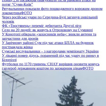
Понад 250 пасажирів евакуювали після ранкової атаки на
потяг “Суми-Київ”
Рятувальники показали фото пошкодженого ворожим дроном
локомотива
ФОТО
Через російські удари по Середина-Буді загинув цивільний
чоловік
ФК «Тростянець» переміг дебютанта Другої ліги
Село на 20 людей: як живуть в Отроховому на Сумщині
У Конотопі обікрали «захисників неба»: зникли антени та
запчастини для дронів
У Зарічному районі Сум під час атаки БПЛА на будинок
постраждала жінка
Сумські веслувальники – з нагородами чемпіонату України
У лікарні помер дідусь, поранений під час удару по ринку в
Білопіллі
Футболки по 1170 гривень: СНАУ вирішив оновити комусь
гардероб державним коштом по захмарним цінам
ФОТО