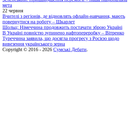
мета
22 червня
Вчителі з регіонів, де відновлять офлайн-навчання, мають
повернутися на роботу – Шкарлет
Шольц: Німеччина продовжить постачати зброю Україні
В Україні повністю зупинено нафтопереробку – Вітренко
Туреччина заявила, що досягла прогресу з Росією щодо
вивезення українського зерна
Copyright © 2016 - 2026
Сумські Дебати
.