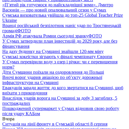
«П’ятий рік готуємося до найскладнішої зими». Дмитро
Васюнін — про новий опалювальний сезон у Сумах
Сумська вихователька увійшла до топ-25 Global Teacher Prize
Ukraine
Вранці російський безпілотник наніс удар по Тростянецькій
громаді
ФОТО
Армія РФ атакувала Ромни сьогодні зранку
ФОТО
У Сумах затвердили план інвестицій до 2029 року, але без
фінансування
На даху будинку на Сумщині знайшли 120-мм міну
Сумські хокеїстки зіграють у фіналі чемпіонату Європи
У Сумах перевірили воду з озер і річки: чи є перевищення
норм?
Діти Сумщини поїхали на оздоровлення до Польщі
Вночі ворог ударив авіацією по обʼєкту дорожньої
інфраструктури на Сумщині
Евакуація заради життя: до кого звертатися на Сумщині, щоб
виїхати з прикордоння
Внаслідок ударів ворога на Сумщині за добу 3 загиблих, 5
постраждалих
Пошкоджений супермаркет у Сумах відновив свою роботу
після удару КАБом
Вчора
Ситуація на лінії фронту в Сумській області 8 серпня