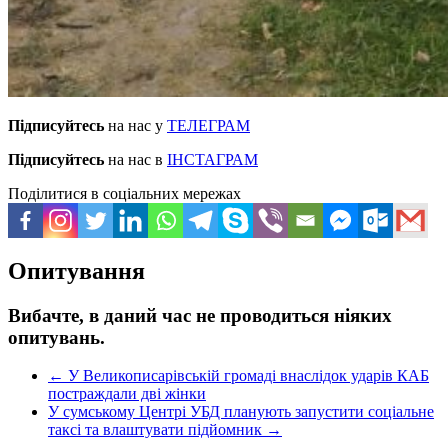
Підписуйтесь
на нас у
ТЕЛЕГРАМ
Підписуйтесь
на нас в
ІНСТАГРАМ
Поділитися в соціальних мережах
Опитування
Вибачте, в даний час не проводиться ніяких
опитувань.
←
У Великописарівській громаді внаслідок ударів КАБ
постраждали дві жінки
У сумському Центрі УБД планують запустити соціальне
таксі та влаштувати підйомник
→