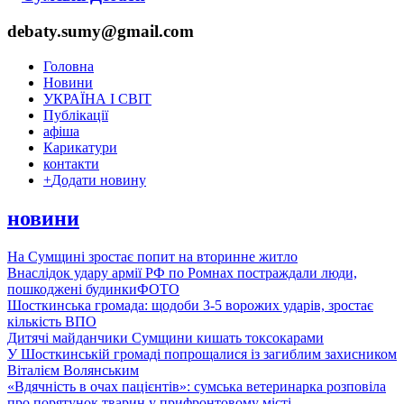
debaty.sumy@gmail.com
Головна
Новини
УКРАЇНА І СВІТ
Публікації
афіша
Карикатури
контакти
+
Додати новину
новини
На Сумщині зростає попит на вторинне житло
Внаслідок удару армії РФ по Ромнах постраждали люди,
пошкоджені будинки
ФОТО
Шосткинська громада: щодоби 3-5 ворожих ударів, зростає
кількість ВПО
Дитячі майданчики Сумщини кишать токсокарами
У Шосткинській громаді попрощалися із загиблим захисником
Віталієм Волянським
«Вдячність в очах пацієнтів»: сумська ветеринарка розповіла
про порятунок тварин у прифронтовому місті