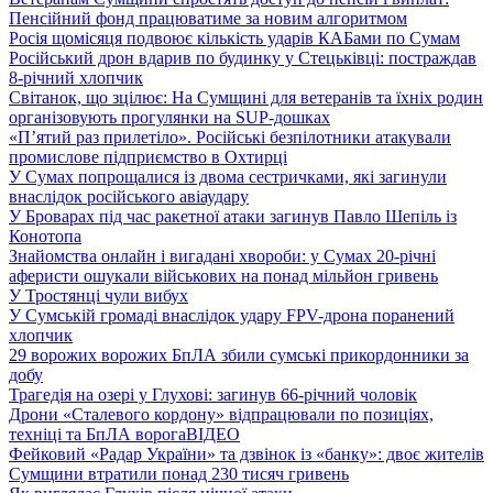
Пенсійний фонд працюватиме за новим алгоритмом
Росія щомісяця подвоює кількість ударів КАБами по Сумам
Російський дрон вдарив по будинку у Стецьківці: постраждав
8-річний хлопчик
Світанок, що зцілює: На Сумщині для ветеранів та їхніх родин
організовують прогулянки на SUP-дошках
«П’ятий раз прилетіло». Російські безпілотники атакували
промислове підприємство в Охтирці
У Сумах попрощалися із двома сестричками, які загинули
внаслідок російського авіаудару
У Броварах під час ракетної атаки загинув Павло Шепіль із
Конотопа
Знайомства онлайн і вигадані хвороби: у Сумах 20-річні
аферисти ошукали військових на понад мільйон гривень
У Тростянці чули вибух
У Сумській громаді внаслідок удару FPV-дрона поранений
хлопчик
29 ворожих ворожих БпЛА збили сумські прикордонники за
добу
Трагедія на озері у Глухові: загинув 66-річний чоловік
Дрони «Сталевого кордону» відпрацювали по позиціях,
техніці та БпЛА ворога
ВІДЕО
Фейковий «Радар України» та дзвінок із «банку»: двоє жителів
Сумщини втратили понад 230 тисяч гривень