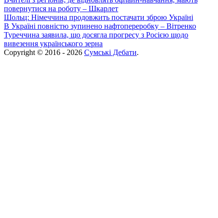
повернутися на роботу – Шкарлет
Шольц: Німеччина продовжить постачати зброю Україні
В Україні повністю зупинено нафтопереробку – Вітренко
Туреччина заявила, що досягла прогресу з Росією щодо
вивезення українського зерна
Copyright © 2016 - 2026
Сумські Дебати
.