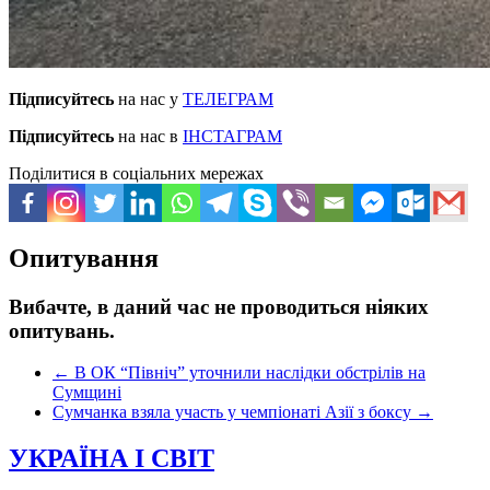
Підписуйтесь
на нас у
ТЕЛЕГРАМ
Підписуйтесь
на нас в
ІНСТАГРАМ
Поділитися в соціальних мережах
Опитування
Вибачте, в даний час не проводиться ніяких
опитувань.
←
В ОК “Північ” уточнили наслідки обстрілів на
Сумщині
Сумчанка взяла участь у чемпіонаті Азії з боксу
→
УКРАЇНА І СВІТ