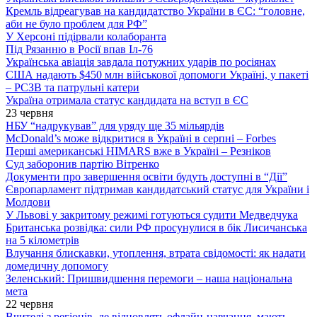
Кремль відреагував на кандидатство України в ЄС: “головне,
аби не було проблем для РФ”
У Херсоні підірвали колаборанта
Під Рязанню в Росії впав Іл-76
Українська авіація завдала потужних ударів по росіянах
США надають $450 млн військової допомоги Україні, у пакеті
– РСЗВ та патрульні катери
Україна отримала статус кандидата на вступ в ЄС
23 червня
НБУ “надрукував” для уряду ще 35 мільярдів
McDonald’s може відкритися в Україні в серпні – Forbes
Перші американські HIMARS вже в Україні – Резніков
Суд заборонив партію Вітренко
Документи про завершення освіти будуть доступні в “Дії”
Європарламент підтримав кандидатський статус для України і
Молдови
У Львові у закритому режимі готуються судити Медведчука
Британська розвідка: сили РФ просунулися в бік Лисичанська
на 5 кілометрів
Влучання блискавки, утоплення, втрата свідомості: як надати
домедичну допомогу
Зеленський: Пришвидшення перемоги – наша національна
мета
22 червня
Вчителі з регіонів, де відновлять офлайн-навчання, мають