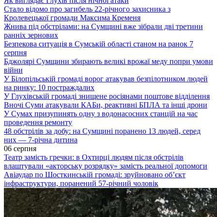
Як виглядає Глухів після нічної атаки
Стало відомо про загибель 22-річного захисника з
Кролевецької громади Максима Кременя
Жнива під обстрілами: на Сумщині вже зібрали дві третини
ранніх зернових
Безпекова ситуація в Сумській області станом на ранок 7
серпня
Бджолярі Сумщини збирають великі врожаї меду попри умови
війни
У Білопільській громаді ворог атакував безпілотником людей
на ринку: 10 постраждалих
У Глухівській громаді знищене росіянами поштове відділення
Вночі Суми атакували КАБи, реактивні БПЛА та інші дрони
У Сумах призупинять одну з водонасосних станцій на час
проведення ремонту
48 обстрілів за добу: на Сумщині поранено 13 людей, серед
них — 7-річна дитина
06 серпня
Театр замість гречки: в Охтирці людям після обстрілів
влаштували «акторську розрядку» замість реальної допомоги
Авіаудар по Шосткинській громаді: зруйновано об’єкт
інфраструктури, поранений 57-річний чоловік