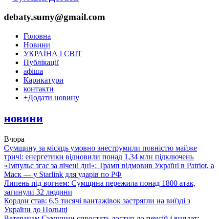
debaty.sumy@gmail.com
Головна
Новини
УКРАЇНА І СВІТ
Публікації
афіша
Карикатури
контакти
+
Додати новину
новини
Вчора
Сумщину за місяць умовно знеструмили повністю майже
тричі: енергетики відновили понад 1,34 млн підключень
«Імпульс згас за лічені дні»: Трамп відмовив Україні в Patriot, а
Маск — у Starlink для ударів по РФ
Липень під вогнем: Сумщина пережила понад 1800 атак,
загинули 32 людини
Кордон став: 6,5 тисячі вантажівок застрягли на виїзді з
України до Польщі
Ветеранам Сумщини спростять доступ до пенсій і виплат: