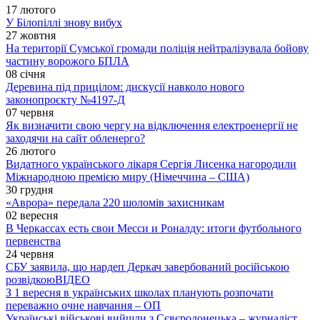
17 лютого
У Білопіллі знову вибух
27 жовтня
На території Сумської громади поліція нейтралізувала бойову
частину ворожого БПЛА
08 січня
Деревина під прицілом: дискусії навколо нового
законопроєкту №4197-Д
07 червня
Як визначити свою чергу на відключення електроенергії не
заходячи на сайт обленерго?
26 лютого
Видатного українського лікаря Сергія Лисенка нагородили
Міжнародною премією миру (Німеччина – США)
30 грудня
«Аврора» передала 220 шоломів захисникам
02 вересня
В Черкассах есть свои Месси и Роналду: итоги футбольного
первенства
24 червня
СБУ заявила, що нардеп Деркач завербований російською
розвідкою
ВІДЕО
З 1 вересня в українських школах планують розпочати
переважно очне навчання – ОП
Українські військові вийшли з Сєвєродонецька – журналіст