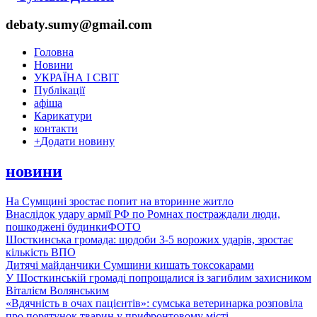
debaty.sumy@gmail.com
Головна
Новини
УКРАЇНА І СВІТ
Публікації
афіша
Карикатури
контакти
+
Додати новину
новини
На Сумщині зростає попит на вторинне житло
Внаслідок удару армії РФ по Ромнах постраждали люди,
пошкоджені будинки
ФОТО
Шосткинська громада: щодоби 3-5 ворожих ударів, зростає
кількість ВПО
Дитячі майданчики Сумщини кишать токсокарами
У Шосткинській громаді попрощалися із загиблим захисником
Віталієм Волянським
«Вдячність в очах пацієнтів»: сумська ветеринарка розповіла
про порятунок тварин у прифронтовому місті