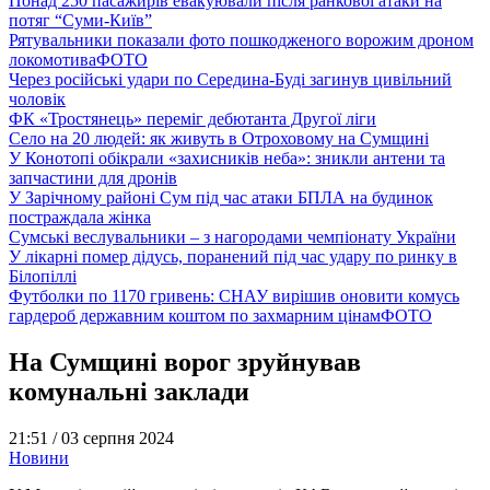
Понад 250 пасажирів евакуювали після ранкової атаки на
потяг “Суми-Київ”
Рятувальники показали фото пошкодженого ворожим дроном
локомотива
ФОТО
Через російські удари по Середина-Буді загинув цивільний
чоловік
ФК «Тростянець» переміг дебютанта Другої ліги
Село на 20 людей: як живуть в Отроховому на Сумщині
У Конотопі обікрали «захисників неба»: зникли антени та
запчастини для дронів
У Зарічному районі Сум під час атаки БПЛА на будинок
постраждала жінка
Сумські веслувальники – з нагородами чемпіонату України
У лікарні помер дідусь, поранений під час удару по ринку в
Білопіллі
Футболки по 1170 гривень: СНАУ вирішив оновити комусь
гардероб державним коштом по захмарним цінам
ФОТО
На Сумщині ворог зруйнував
комунальні заклади
21:51 /
03 серпня 2024
Новини