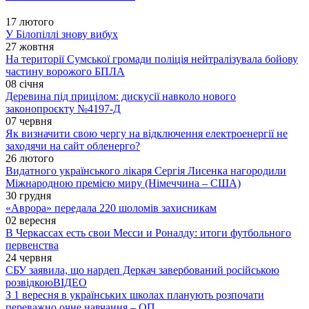
17 лютого
У Білопіллі знову вибух
27 жовтня
На території Сумської громади поліція нейтралізувала бойову
частину ворожого БПЛА
08 січня
Деревина під прицілом: дискусії навколо нового
законопроєкту №4197-Д
07 червня
Як визначити свою чергу на відключення електроенергії не
заходячи на сайт обленерго?
26 лютого
Видатного українського лікаря Сергія Лисенка нагородили
Міжнародною премією миру (Німеччина – США)
30 грудня
«Аврора» передала 220 шоломів захисникам
02 вересня
В Черкассах есть свои Месси и Роналду: итоги футбольного
первенства
24 червня
СБУ заявила, що нардеп Деркач завербований російською
розвідкою
ВІДЕО
З 1 вересня в українських школах планують розпочати
переважно очне навчання – ОП