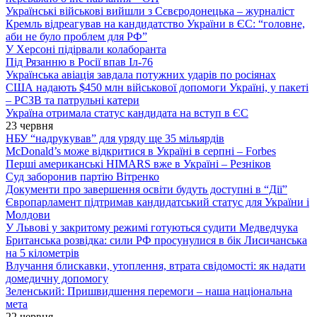
Українські військові вийшли з Сєвєродонецька – журналіст
Кремль відреагував на кандидатство України в ЄС: “головне,
аби не було проблем для РФ”
У Херсоні підірвали колаборанта
Під Рязанню в Росії впав Іл-76
Українська авіація завдала потужних ударів по росіянах
США надають $450 млн військової допомоги Україні, у пакеті
– РСЗВ та патрульні катери
Україна отримала статус кандидата на вступ в ЄС
23 червня
НБУ “надрукував” для уряду ще 35 мільярдів
McDonald’s може відкритися в Україні в серпні – Forbes
Перші американські HIMARS вже в Україні – Резніков
Суд заборонив партію Вітренко
Документи про завершення освіти будуть доступні в “Дії”
Європарламент підтримав кандидатський статус для України і
Молдови
У Львові у закритому режимі готуються судити Медведчука
Британська розвідка: сили РФ просунулися в бік Лисичанська
на 5 кілометрів
Влучання блискавки, утоплення, втрата свідомості: як надати
домедичну допомогу
Зеленський: Пришвидшення перемоги – наша національна
мета
22 червня