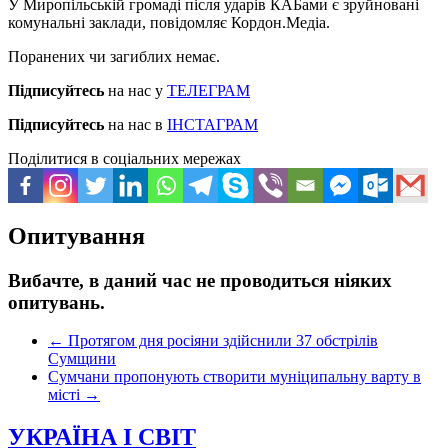
У Миропільській громаді після ударів КАБами є зруйновані
комунальні заклади, повідомляє Кордон.Медіа.
Поранених чи загиблих немає.
Підписуйтесь
на нас у
ТЕЛЕГРАМ
Підписуйтесь
на нас в
ІНСТАГРАМ
Поділитися в соціальних мережах
Опитування
Вибачте, в даний час не проводиться ніяких
опитувань.
←
Протягом дня росіяни здійснили 37 обстрілів
Сумщини
Сумчани пропонують створити муніципальну варту в
місті
→
УКРАЇНА І СВІТ