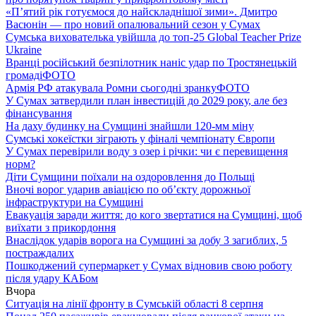
«П’ятий рік готуємося до найскладнішої зими». Дмитро
Васюнін — про новий опалювальний сезон у Сумах
Сумська вихователька увійшла до топ-25 Global Teacher Prize
Ukraine
Вранці російський безпілотник наніс удар по Тростянецькій
громаді
ФОТО
Армія РФ атакувала Ромни сьогодні зранку
ФОТО
У Сумах затвердили план інвестицій до 2029 року, але без
фінансування
На даху будинку на Сумщині знайшли 120-мм міну
Сумські хокеїстки зіграють у фіналі чемпіонату Європи
У Сумах перевірили воду з озер і річки: чи є перевищення
норм?
Діти Сумщини поїхали на оздоровлення до Польщі
Вночі ворог ударив авіацією по обʼєкту дорожньої
інфраструктури на Сумщині
Евакуація заради життя: до кого звертатися на Сумщині, щоб
виїхати з прикордоння
Внаслідок ударів ворога на Сумщині за добу 3 загиблих, 5
постраждалих
Пошкоджений супермаркет у Сумах відновив свою роботу
після удару КАБом
Вчора
Ситуація на лінії фронту в Сумській області 8 серпня