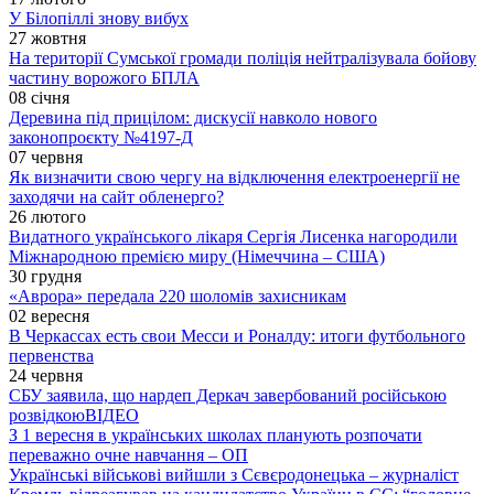
У Білопіллі знову вибух
27 жовтня
На території Сумської громади поліція нейтралізувала бойову
частину ворожого БПЛА
08 січня
Деревина під прицілом: дискусії навколо нового
законопроєкту №4197-Д
07 червня
Як визначити свою чергу на відключення електроенергії не
заходячи на сайт обленерго?
26 лютого
Видатного українського лікаря Сергія Лисенка нагородили
Міжнародною премією миру (Німеччина – США)
30 грудня
«Аврора» передала 220 шоломів захисникам
02 вересня
В Черкассах есть свои Месси и Роналду: итоги футбольного
первенства
24 червня
СБУ заявила, що нардеп Деркач завербований російською
розвідкою
ВІДЕО
З 1 вересня в українських школах планують розпочати
переважно очне навчання – ОП
Українські військові вийшли з Сєвєродонецька – журналіст