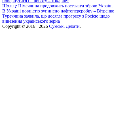
повернутися на роботу – Шкарлет
Шольц: Німеччина продовжить постачати зброю Україні
В Україні повністю зупинено нафтопереробку – Вітренко
Туреччина заявила, що досягла прогресу з Росією щодо
вивезення українського зерна
Copyright © 2016 - 2026
Сумські Дебати
.