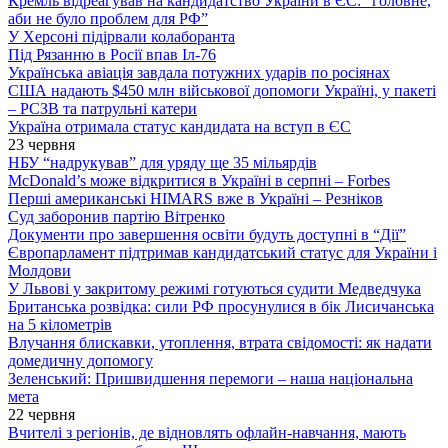
Кремль відреагував на кандидатство України в ЄС: “головне,
аби не було проблем для РФ”
У Херсоні підірвали колаборанта
Під Рязанню в Росії впав Іл-76
Українська авіація завдала потужних ударів по росіянах
США надають $450 млн військової допомоги Україні, у пакеті
– РСЗВ та патрульні катери
Україна отримала статус кандидата на вступ в ЄС
23 червня
НБУ “надрукував” для уряду ще 35 мільярдів
McDonald’s може відкритися в Україні в серпні – Forbes
Перші американські HIMARS вже в Україні – Резніков
Суд заборонив партію Вітренко
Документи про завершення освіти будуть доступні в “Дії”
Європарламент підтримав кандидатський статус для України і
Молдови
У Львові у закритому режимі готуються судити Медведчука
Британська розвідка: сили РФ просунулися в бік Лисичанська
на 5 кілометрів
Влучання блискавки, утоплення, втрата свідомості: як надати
домедичну допомогу
Зеленський: Пришвидшення перемоги – наша національна
мета
22 червня
Вчителі з регіонів, де відновлять офлайн-навчання, мають