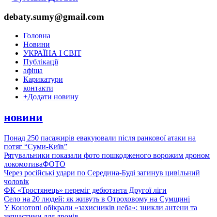
debaty.sumy@gmail.com
Головна
Новини
УКРАЇНА І СВІТ
Публікації
афіша
Карикатури
контакти
+
Додати новину
новини
Понад 250 пасажирів евакуювали після ранкової атаки на
потяг “Суми-Київ”
Рятувальники показали фото пошкодженого ворожим дроном
локомотива
ФОТО
Через російські удари по Середина-Буді загинув цивільний
чоловік
ФК «Тростянець» переміг дебютанта Другої ліги
Село на 20 людей: як живуть в Отроховому на Сумщині
У Конотопі обікрали «захисників неба»: зникли антени та
запчастини для дронів