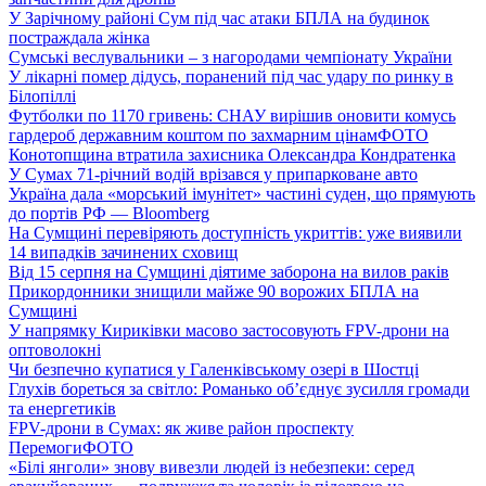
У Зарічному районі Сум під час атаки БПЛА на будинок
постраждала жінка
Сумські веслувальники – з нагородами чемпіонату України
У лікарні помер дідусь, поранений під час удару по ринку в
Білопіллі
Футболки по 1170 гривень: СНАУ вирішив оновити комусь
гардероб державним коштом по захмарним цінам
ФОТО
Конотопщина втратила захисника Олександра Кондратенка
У Сумах 71-річний водій врізався у припарковане авто
Україна дала «морський імунітет» частині суден, що прямують
до портів РФ — Bloomberg
На Сумщині перевіряють доступність укриттів: уже виявили
14 випадків зачинених сховищ
Від 15 серпня на Сумщині діятиме заборона на вилов раків
Прикордонники знищили майже 90 ворожих БПЛА на
Сумщині
У напрямку Кириківки масово застосовують FPV-дрони на
оптоволокні
Чи безпечно купатися у Галенківському озері в Шостці
Глухів бореться за світло: Романько об’єднує зусилля громади
та енергетиків
FPV-дрони в Сумах: як живе район проспекту
Перемоги
ФОТО
«Білі янголи» знову вивезли людей із небезпеки: серед