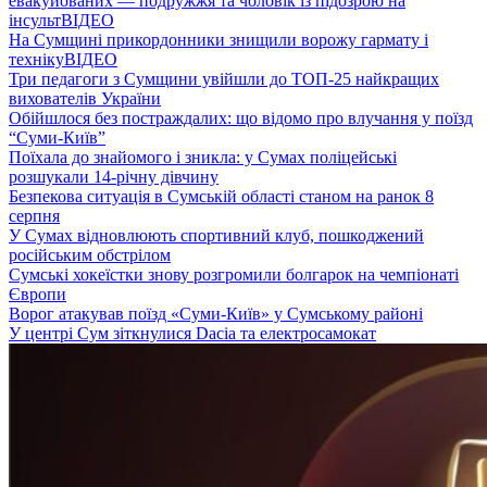
евакуйованих — подружжя та чоловік із підозрою на
інсульт
ВІДЕО
На Сумщині прикордонники знищили ворожу гармату і
техніку
ВІДЕО
Три педагоги з Сумщини увійшли до ТОП-25 найкращих
вихователів України
Обійшлося без постраждалих: що відомо про влучання у поїзд
“Суми-Київ”
Поїхала до знайомого і зникла: у Сумах поліцейські
розшукали 14-річну дівчину
Безпекова ситуація в Сумській області станом на ранок 8
серпня
У Сумах відновлюють спортивний клуб, пошкоджений
російським обстрілом
Сумські хокеїстки знову розгромили болгарок на чемпіонаті
Європи
Ворог атакував поїзд «Суми-Київ» у Сумському районі
У центрі Сум зіткнулися Dacia та електросамокат