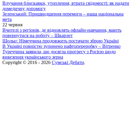
Влучання блискавки, утоплення, втрата свідомості: як надати
домедичну допомогу
Зеленський: Пришвидшення перемоги – наша національна
мета
22 червня
Вчителі з регіонів, де відновлять офлайн-навчання, мають
повернутися на роботу – Шкарлет
Шольц: Німеччина продовжить постачати зброю Україні
В Україні повністю зупинено нафтопереробку – Вітренко
Туреччина заявила, що досягла прогресу з Росією щодо
вивезення українського зерна
Copyright © 2016 - 2026
Сумські Дебати
.