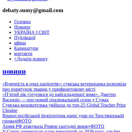
debaty.sumy@gmail.com
Головна
Новини
УКРАЇНА І СВІТ
Публікації
афіша
Карикатури
контакти
+
Додати новину
новини
«Вдячність в очах пацієнтів»: сумська ветеринарка розповіла
про порятунок тварин у прифронтовому місті
«П’ятий рік готуємося до найскладнішої зими». Дмитро
Васюнін — про новий опалювальний сезон у Сумах
Сумська вихователька увійшла до топ-25 Global Teacher Prize
Ukraine
Вранці російський безпілотник наніс удар по Тростянецькій
громаді
ФОТО
Армія РФ атакувала Ромни сьогодні зранку
ФОТО
У Сумах затвердили план інвестицій до 2029 року, але без