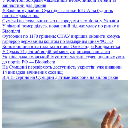
У Конотопі обікрали «захисників неба»: зникли антени та
запчастини для дронів
У Зарічному районі Сум під час атаки БПЛА на будинок
постраждала жінка
Сумські веслувальники – з нагородами чемпіонату України
У лікарні помер дідусь, поранений під час удару по ринку в
Білопіллі
Футболки по 1170 гривень: СНАУ вирішив оновити комусь
гардероб державним коштом по захмарним цінам
ФОТО
Конотопщина втратила захисника Олександра Кондратенка
У Сумах 71-річний водій врізався у припарковане авто
Україна дала «морський імунітет» частині суден, що прямують
до портів РФ — Bloomberg
На Сумщині перевіряють доступність укриттів: уже виявили
14 випадків зачинених сховищ
Від 15 серпня на Сумщині діятиме заборона на вилов раків