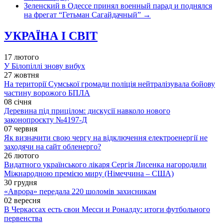
Зеленский в Одессе принял военный парад и поднялся
на фрегат “Гетьман Сагайдачный”
→
УКРАЇНА І СВІТ
17 лютого
У Білопіллі знову вибух
27 жовтня
На території Сумської громади поліція нейтралізувала бойову
частину ворожого БПЛА
08 січня
Деревина під прицілом: дискусії навколо нового
законопроєкту №4197-Д
07 червня
Як визначити свою чергу на відключення електроенергії не
заходячи на сайт обленерго?
26 лютого
Видатного українського лікаря Сергія Лисенка нагородили
Міжнародною премією миру (Німеччина – США)
30 грудня
«Аврора» передала 220 шоломів захисникам
02 вересня
В Черкассах есть свои Месси и Роналду: итоги футбольного
первенства