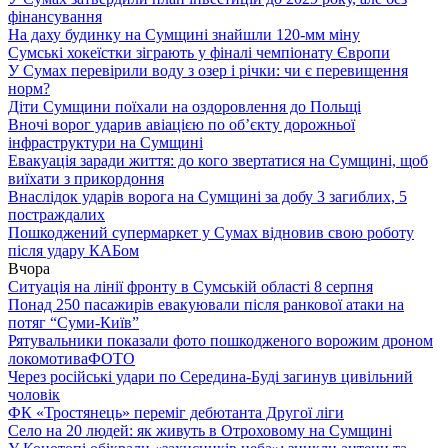
фінансування
На даху будинку на Сумщині знайшли 120-мм міну
Сумські хокеїстки зіграють у фіналі чемпіонату Європи
У Сумах перевірили воду з озер і річки: чи є перевищення
норм?
Діти Сумщини поїхали на оздоровлення до Польщі
Вночі ворог ударив авіацією по обʼєкту дорожньої
інфраструктури на Сумщині
Евакуація заради життя: до кого звертатися на Сумщині, щоб
виїхати з прикордоння
Внаслідок ударів ворога на Сумщині за добу 3 загиблих, 5
постраждалих
Пошкоджений супермаркет у Сумах відновив свою роботу
після удару КАБом
Вчора
Ситуація на лінії фронту в Сумській області 8 серпня
Понад 250 пасажирів евакуювали після ранкової атаки на
потяг “Суми-Київ”
Рятувальники показали фото пошкодженого ворожим дроном
локомотива
ФОТО
Через російські удари по Середина-Буді загинув цивільний
чоловік
ФК «Тростянець» переміг дебютанта Другої ліги
Село на 20 людей: як живуть в Отроховому на Сумщині