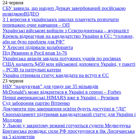
24 червня
СБУ заявила, що нардеп Деркач завербований російською
розвідкою
ВІДЕО
З 1 вересня в українських школах планують розпочати
переважно очне навчання – ОП
Українські військові вийшли з Сєвєродонецька – журналіст
Кремль відреагував на кандидатство України в ЄС: “головне,
аби не було проблем для РФ”
У Херсоні підірвали колаборанта
Під Рязанню в Росії впав Іл-76
Українська авіація завдала потужних ударів по росіянах
США надають $450 млн військової допомоги Україні, у пакеті
– РСЗВ та патрульні катери
Україна отримала статус кандидата на вступ в ЄС
23 червня
НБУ “надрукував” для уряду ще 35 мільярдів
McDonald’s може відкритися в Україні в серпні – Forbes
Перші американські HIMARS вже в Україні – Резніков
Суд заборонив партію Вітренко
Документи про завершення освіти будуть доступні в “Дії”
Європарламент підтримав кандидатський статус для України і
Молдови
У Львові у закритому режимі готуються судити Медведчука
Британська розвідка: сили РФ просунулися в бік Лисичанська
на 5 кілометрів