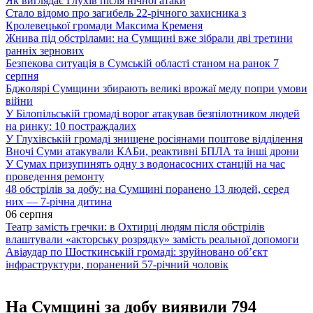
Як виглядає Глухів після нічної атаки
Стало відомо про загибель 22-річного захисника з
Кролевецької громади Максима Кременя
Жнива під обстрілами: на Сумщині вже зібрали дві третини
ранніх зернових
Безпекова ситуація в Сумській області станом на ранок 7
серпня
Бджолярі Сумщини збирають великі врожаї меду попри умови
війни
У Білопільській громаді ворог атакував безпілотником людей
на ринку: 10 постраждалих
У Глухівській громаді знищене росіянами поштове відділення
Вночі Суми атакували КАБи, реактивні БПЛА та інші дрони
У Сумах призупинять одну з водонасосних станцій на час
проведення ремонту
48 обстрілів за добу: на Сумщині поранено 13 людей, серед
них — 7-річна дитина
06 серпня
Театр замість гречки: в Охтирці людям після обстрілів
влаштували «акторську розрядку» замість реальної допомоги
Авіаудар по Шосткинській громаді: зруйновано об’єкт
інфраструктури, поранений 57-річний чоловік
На Сумщині за добу виявили 794