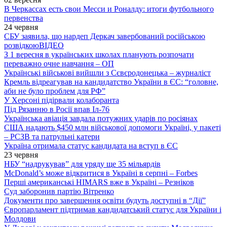
В Черкассах есть свои Месси и Роналду: итоги футбольного
первенства
24 червня
СБУ заявила, що нардеп Деркач завербований російською
розвідкою
ВІДЕО
З 1 вересня в українських школах планують розпочати
переважно очне навчання – ОП
Українські військові вийшли з Сєвєродонецька – журналіст
Кремль відреагував на кандидатство України в ЄС: “головне,
аби не було проблем для РФ”
У Херсоні підірвали колаборанта
Під Рязанню в Росії впав Іл-76
Українська авіація завдала потужних ударів по росіянах
США надають $450 млн військової допомоги Україні, у пакеті
– РСЗВ та патрульні катери
Україна отримала статус кандидата на вступ в ЄС
23 червня
НБУ “надрукував” для уряду ще 35 мільярдів
McDonald’s може відкритися в Україні в серпні – Forbes
Перші американські HIMARS вже в Україні – Резніков
Суд заборонив партію Вітренко
Документи про завершення освіти будуть доступні в “Дії”
Європарламент підтримав кандидатський статус для України і
Молдови