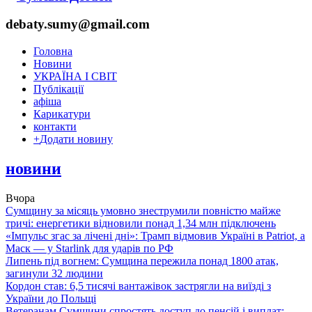
debaty.sumy@gmail.com
Головна
Новини
УКРАЇНА І СВІТ
Публікації
афіша
Карикатури
контакти
+
Додати новину
новини
Вчора
Сумщину за місяць умовно знеструмили повністю майже
тричі: енергетики відновили понад 1,34 млн підключень
«Імпульс згас за лічені дні»: Трамп відмовив Україні в Patriot, а
Маск — у Starlink для ударів по РФ
Липень під вогнем: Сумщина пережила понад 1800 атак,
загинули 32 людини
Кордон став: 6,5 тисячі вантажівок застрягли на виїзді з
України до Польщі
Ветеранам Сумщини спростять доступ до пенсій і виплат: