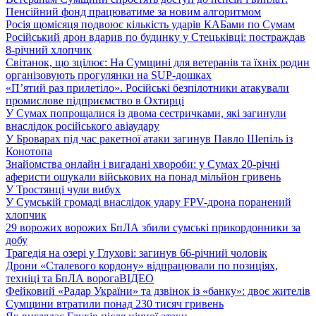
Пенсійний фонд працюватиме за новим алгоритмом
Росія щомісяця подвоює кількість ударів КАБами по Сумам
Російський дрон вдарив по будинку у Стецьківці: постраждав
8-річний хлопчик
Світанок, що зцілює: На Сумщині для ветеранів та їхніх родин
організовують прогулянки на SUP-дошках
«П’ятий раз прилетіло». Російські безпілотники атакували
промислове підприємство в Охтирці
У Сумах попрощалися із двома сестричками, які загинули
внаслідок російського авіаудару
У Броварах під час ракетної атаки загинув Павло Шепіль із
Конотопа
Знайомства онлайн і вигадані хвороби: у Сумах 20-річні
аферисти ошукали військових на понад мільйон гривень
У Тростянці чули вибух
У Сумській громаді внаслідок удару FPV-дрона поранений
хлопчик
29 ворожих ворожих БпЛА збили сумські прикордонники за
добу
Трагедія на озері у Глухові: загинув 66-річний чоловік
Дрони «Сталевого кордону» відпрацювали по позиціях,
техніці та БпЛА ворога
ВІДЕО
Фейковий «Радар України» та дзвінок із «банку»: двоє жителів
Сумщини втратили понад 230 тисяч гривень