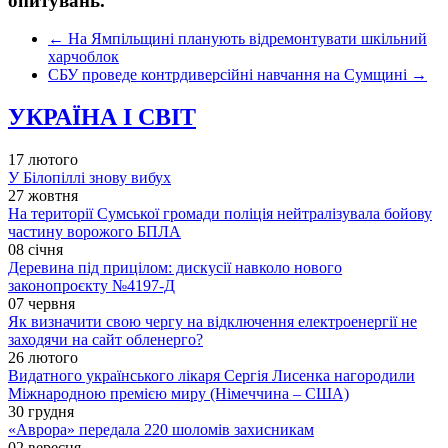
опитувань.
←
На Ямпільщині планують відремонтувати шкільний
харчоблок
СБУ проведе контрдиверсійні навчання на Сумщині
→
УКРАЇНА І СВІТ
17 лютого
У Білопіллі знову вибух
27 жовтня
На території Сумської громади поліція нейтралізувала бойову
частину ворожого БПЛА
08 січня
Деревина під прицілом: дискусії навколо нового
законопроєкту №4197-Д
07 червня
Як визначити свою чергу на відключення електроенергії не
заходячи на сайт обленерго?
26 лютого
Видатного українського лікаря Сергія Лисенка нагородили
Міжнародною премією миру (Німеччина – США)
30 грудня
«Аврора» передала 220 шоломів захисникам
02 вересня