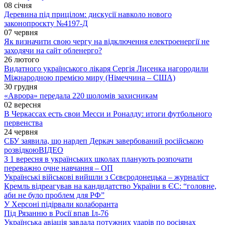
08 січня
Деревина під прицілом: дискусії навколо нового
законопроєкту №4197-Д
07 червня
Як визначити свою чергу на відключення електроенергії не
заходячи на сайт обленерго?
26 лютого
Видатного українського лікаря Сергія Лисенка нагородили
Міжнародною премією миру (Німеччина – США)
30 грудня
«Аврора» передала 220 шоломів захисникам
02 вересня
В Черкассах есть свои Месси и Роналду: итоги футбольного
первенства
24 червня
СБУ заявила, що нардеп Деркач завербований російською
розвідкою
ВІДЕО
З 1 вересня в українських школах планують розпочати
переважно очне навчання – ОП
Українські військові вийшли з Сєвєродонецька – журналіст
Кремль відреагував на кандидатство України в ЄС: “головне,
аби не було проблем для РФ”
У Херсоні підірвали колаборанта
Під Рязанню в Росії впав Іл-76
Українська авіація завдала потужних ударів по росіянах