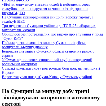
Перемоги
ФОТО
«Білі янголи» знову вивезли людей із небезпеки: серед
евакуйованих — подружжя та чоловік із підозрою на
інсульт
ВІДЕО
На Сумщині прикордонники знищили ворожу гармату і
техніку
ВІДЕО
Три педагоги з Сумщини увійшли до ТОП-25 найкращих
вихователів України
Обійшлося без постраждалих: що відомо про влучання у поїзд
“Суми-Київ”
Поїхала до знайомого і зникла: у Сумах поліцейські
розшукали 14-річну дівчину
Безпекова ситуація в Сумській області станом на ранок 8
серпня
У Сумах відновлюють спортивний клуб, пошкоджений
російським обстрілом
Сумські хокеїстки знову розгромили болгарок на чемпіонаті
Європи
Ворог атакував поїзд «Суми-Київ» у Сумському районі
На Сумщині за минулу добу тричі
ліквідовували загоряння в житловому
секторі