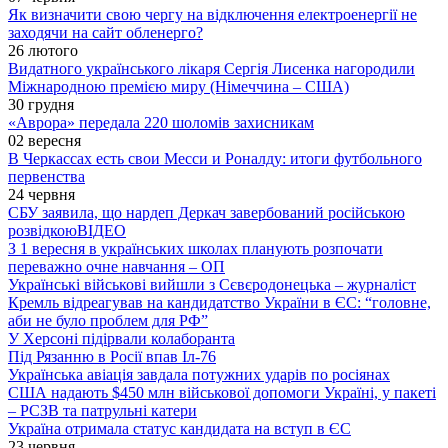
Як визначити свою чергу на відключення електроенергії не
заходячи на сайт обленерго?
26 лютого
Видатного українського лікаря Сергія Лисенка нагородили
Міжнародною премією миру (Німеччина – США)
30 грудня
«Аврора» передала 220 шоломів захисникам
02 вересня
В Черкассах есть свои Месси и Роналду: итоги футбольного
первенства
24 червня
СБУ заявила, що нардеп Деркач завербований російською
розвідкою
ВІДЕО
З 1 вересня в українських школах планують розпочати
переважно очне навчання – ОП
Українські військові вийшли з Сєвєродонецька – журналіст
Кремль відреагував на кандидатство України в ЄС: “головне,
аби не було проблем для РФ”
У Херсоні підірвали колаборанта
Під Рязанню в Росії впав Іл-76
Українська авіація завдала потужних ударів по росіянах
США надають $450 млн військової допомоги Україні, у пакеті
– РСЗВ та патрульні катери
Україна отримала статус кандидата на вступ в ЄС
23 червня