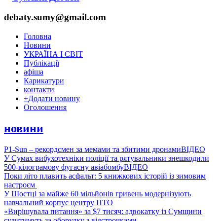
debaty.sumy@gmail.com
Головна
Новини
УКРАЇНА І СВІТ
Публікації
афіша
Карикатури
контакти
+
Додати новину
Оголошення
новини
P1-Sun – рекордсмен за мемами та збитими дронами
ВІДЕО
У Сумах вибухотехніки поліції та рятувальники знешкодили
500-кілограмову фугасну авіабомбу
ВІДЕО
Поки літо плавить асфальт: 5 книжкових історій із зимовим
настроєм
У Шостці за майже 60 мільйонів гривень модернізують
навчальний корпус центру ПТО
«Вирішувала питання» за $7 тисяч: адвокатку із Сумщини
судитимуть за оборудку з відстрочками