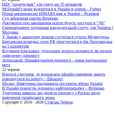
НБУ “надрукував” для уряду ще 35 мільярдів
McDonald’s може відкритися в Україні в серпні – Forbes
Перші американські HIMARS вже в Україні – Резніков
Суд заборонив партію Вітренко
Документи про завершення освіти будуть доступні в “Дії”
Європарламент підтримав кандидатський статус для України і
Молдови
У Львові у закритому режимі готуються судити Медведчука
Британська розвідка: сили РФ просунулися в бік Лисичанська
на 5 кілометрів
Влучання блискавки, утоплення, втрата свідомості: як надати
домедичну допомогу
Зеленський: Пришвидшення перемоги – наша національна
мета
22 червня
Вчителі з регіонів, де відновлять офлайн-навчання, мають
повернутися на роботу – Шкарлет
Шольц: Німеччина продовжить постачати зброю Україні
В Україні повністю зупинено нафтопереробку – Вітренко
Туреччина заявила, що досягла прогресу з Росією щодо
вивезення українського зерна
Copyright © 2016 - 2026
Сумські Дебати
.