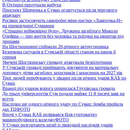
В Охтирці пролунали вибухи
Проспект Шевченка в Сумах оговтується після чергового
авіаудару
Росіяни застосовують саморобні міни-пастки «Лампочка-Н»
на прикордонні Сумщини
«Страшно неймовірно було». Дружина загиблого Миколи
Олефіра — про життя без чоловіка та поїздки на цвинтар під
дронами
На Шосткинщині спіймали 20-річного автоугонщика
Безпекова ситуація в Сумській області станом на ранок 6
серпня
Увечері Шосткинську громаду атакували безпілотники
У Сумській громаді приймають документи на матеріальну
допомогу дітям загиблих захисників і захисниць на 2027 рік
Троє людей перебувають у лікарні після нічних ударів КАБ по
Сумах
Вранці під ударом ворога опинилася Глухівська громада
До трьох університетів Сум подали майже 11,8 тисячі заяв на
вступ
Наслідки ще одного нічного удару по Сумах: бомба пробила
дах ТЦ
ФОТО
Вночі у Сумах КАБ розірвався біля гуртожитку
машинобудівного коледжу
ФОТО
У Сумах розгортають штаб із ліквідації наслідків ударів