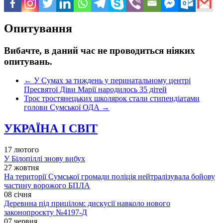
Опитування
Вибачте, в даний час не проводиться ніяких
опитувань.
←
У Сумах за тиждень у перинатальному центрі
Пресвятої Діви Марії народилось 35 дітей
Троє тростянецьких школярок стали стипендіатами
голови Сумської ОДА
→
УКРАЇНА І СВІТ
17 лютого
У Білопіллі знову вибух
27 жовтня
На території Сумської громади поліція нейтралізувала бойову
частину ворожого БПЛА
08 січня
Деревина під прицілом: дискусії навколо нового
законопроєкту №4197-Д
07 червня