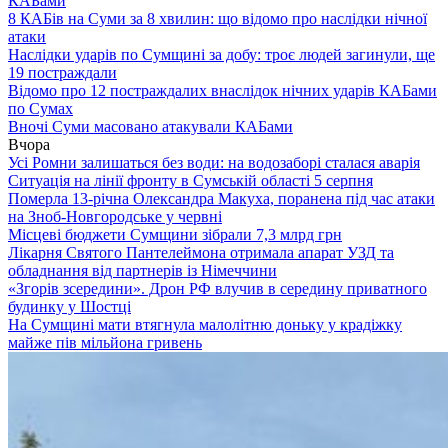
КАБами
8 КАБів на Суми за 8 хвилин: що відомо про наслідки нічної
атаки
Наслідки ударів по Сумщині за добу: троє людей загинули, ще
19 постраждали
Відомо про 12 постраждалих внаслідок нічних ударів КАБами
по Сумах
Вночі Суми масовано атакували КАБами
Вчора
Усі Ромни залишаться без води: на водозаборі сталася аварія
Ситуація на лінії фронту в Сумській області 5 серпня
Померла 13-річна Олександра Макуха, поранена під час атаки
на Зноб-Новгородське у червні
Місцеві бюджети Сумщини зібрали 7,3 млрд грн
Лікарня Святого Пантелеймона отримала апарат УЗД та
обладнання від партнерів із Німеччини
«Згорів зсередини». Дрон РФ влучив в середину приватного
будинку у Шостці
На Сумщині мати втягнула малолітню доньку у крадіжку
майже пів мільйона гривень