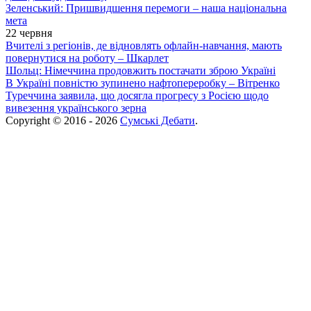
Зеленський: Пришвидшення перемоги – наша національна
мета
22 червня
Вчителі з регіонів, де відновлять офлайн-навчання, мають
повернутися на роботу – Шкарлет
Шольц: Німеччина продовжить постачати зброю Україні
В Україні повністю зупинено нафтопереробку – Вітренко
Туреччина заявила, що досягла прогресу з Росією щодо
вивезення українського зерна
Copyright © 2016 - 2026
Сумські Дебати
.