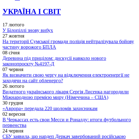
УКРАЇНА І СВІТ
17 лютого
У Білопіллі знову вибух
27 жовтня
На території Сумської громади поліція нейтралізувала бойову
частину ворожого БПЛА
08 січня
Деревина під прицілом: дискусії навколо нового
законопроєкту №4197-Д
07 червня
Як визначити свою чергу на відключення електроенергії не
заходячи на сайт обленерго?
26 лютого
Видатного українського лікаря Сергія Лисенка нагородили
Міжнародною премією миру (Німеччина – США)
30 грудня
«Аврора» передала 220 шоломів захисникам
02 вересня
В Черкассах есть свои Месси и Роналду: итоги футбольного
первенства
24 червня
СБУ заявила, що нардеп Деркач завербований російською