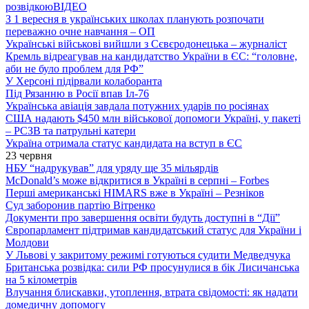
розвідкою
ВІДЕО
З 1 вересня в українських школах планують розпочати
переважно очне навчання – ОП
Українські військові вийшли з Сєвєродонецька – журналіст
Кремль відреагував на кандидатство України в ЄС: “головне,
аби не було проблем для РФ”
У Херсоні підірвали колаборанта
Під Рязанню в Росії впав Іл-76
Українська авіація завдала потужних ударів по росіянах
США надають $450 млн військової допомоги Україні, у пакеті
– РСЗВ та патрульні катери
Україна отримала статус кандидата на вступ в ЄС
23 червня
НБУ “надрукував” для уряду ще 35 мільярдів
McDonald’s може відкритися в Україні в серпні – Forbes
Перші американські HIMARS вже в Україні – Резніков
Суд заборонив партію Вітренко
Документи про завершення освіти будуть доступні в “Дії”
Європарламент підтримав кандидатський статус для України і
Молдови
У Львові у закритому режимі готуються судити Медведчука
Британська розвідка: сили РФ просунулися в бік Лисичанська
на 5 кілометрів
Влучання блискавки, утоплення, втрата свідомості: як надати
домедичну допомогу