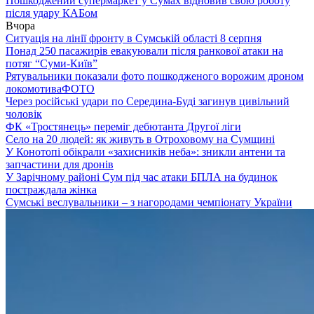
Пошкоджений супермаркет у Сумах відновив свою роботу
після удару КАБом
Вчора
Ситуація на лінії фронту в Сумській області 8 серпня
Понад 250 пасажирів евакуювали після ранкової атаки на
потяг “Суми-Київ”
Рятувальники показали фото пошкодженого ворожим дроном
локомотива
ФОТО
Через російські удари по Середина-Буді загинув цивільний
чоловік
ФК «Тростянець» переміг дебютанта Другої ліги
Село на 20 людей: як живуть в Отроховому на Сумщині
У Конотопі обікрали «захисників неба»: зникли антени та
запчастини для дронів
У Зарічному районі Сум під час атаки БПЛА на будинок
постраждала жінка
Сумські веслувальники – з нагородами чемпіонату України