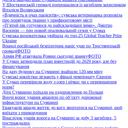
У Шосткинській громаді попрощалися із загиблим захисником
Віталієм Волянським
«Вдячність в очах пацієнтів»: сумська ветеринарка розповіла
про порятунок тварин у прифронтовому місті
«П’ятий рік готуємося до найскладнішої зими». Дмитро
Васюнін — про новий опалювальний сезон у Сумах
Сумська вихователька увійшла до топ-25 Global Teacher Prize
Ukraine
Вранці російський безпілотник наніс удар по Тростянецькій
громаді
ФОТО
Армія РФ атакувала Ромни сьогодні зранку
ФОТО
У Сумах затвердили план інвестицій до 2029 року, але без
фінансування
На даху будинку на Сумщині знайшли 120-мм міну
Сумські хокеїстки зіграють у фіналі чемпіонату Європи
У Сумах перевірили воду з озер і річки: чи є перевищення
норм?
Діти Сумщини поїхали на оздоровлення до Польщі
Вночі ворог ударив авіацією по обʼєкту дорожньої
інфраструктури на Сумщині
Евакуація заради життя: до кого звертатися на Сумщині, щоб
виїхати з прикордоння
Внаслідок ударів ворога на Сумщині за добу 3 загиблих, 5
постраждалих