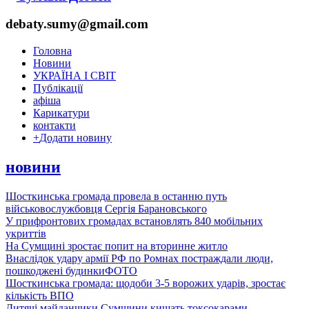
debaty.sumy@gmail.com
Головна
Новини
УКРАЇНА І СВІТ
Публікації
афіша
Карикатури
контакти
+
Додати новину
новини
Шосткинська громада провела в останню путь
військовослужбовця Сергія Барановського
У прифронтових громадах встановлять 840 мобільних
укриттів
На Сумщині зростає попит на вторинне житло
Внаслідок удару армії РФ по Ромнах постраждали люди,
пошкоджені будинки
ФОТО
Шосткинська громада: щодоби 3-5 ворожих ударів, зростає
кількість ВПО
Дитячі майданчики Сумщини кишать токсокарами