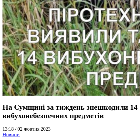
На Сумщині за тиждень знешкодили 14
вибухонебезпечних предметів
13:18 /
02 жовтня 2023
Новини