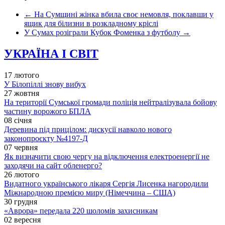
←
На Сумщині жінка вбила своє немовля, поклавши у
ящик для білизни в розкладному кріслі
У Сумах розіграли Кубок Фоменка з футболу
→
УКРАЇНА І СВІТ
17 лютого
У Білопіллі знову вибух
27 жовтня
На території Сумської громади поліція нейтралізувала бойову
частину ворожого БПЛА
08 січня
Деревина під прицілом: дискусії навколо нового
законопроєкту №4197-Д
07 червня
Як визначити свою чергу на відключення електроенергії не
заходячи на сайт обленерго?
26 лютого
Видатного українського лікаря Сергія Лисенка нагородили
Міжнародною премією миру (Німеччина – США)
30 грудня
«Аврора» передала 220 шоломів захисникам
02 вересня