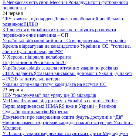
В Черкассах есть свои Месси и Роналду: итоги футбольного
первенства
24 червня
СБУ заявила, що нардеп Деркач завербований російською
розвідкою
ВІДЕО
З 1 вересня в українських школах планують розпочати
переважно очне навчання – ОП
Українські військові вийшли з Сєвєродонецька – журналіст
Кремль відреагував на кандидатство України в ЄС: “головне,
аби не було проблем для РФ”
У Херсоні підірвали колаборанта
Під Рязанню в Росії впав Іл-76
Українська авіація завдала потужних ударів по росіянах
США надають $450 млн військової допомоги Україні, у пакеті
– РСЗВ та патрульні катери
Україна отримала статус кандидата на вступ в ЄС
23 червня
НБУ “надрукував” для уряду ще 35 мільярдів
McDonald’s може відкритися в Україні в серпні – Forbes
Перші американські HIMARS вже в Україні – Резніков
Суд заборонив партію Вітренко
Документи про завершення освіти будуть доступні в “Дії”
Європарламент підтримав кандидатський статус для України і
Молдови
У Львові у закритому режимі готуються судити Медведчука