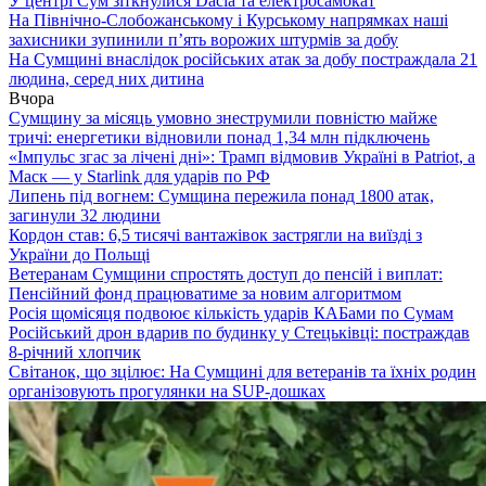
У центрі Сум зіткнулися Dacia та електросамокат
На Північно-Слобожанському і Курському напрямках наші
захисники зупинили п’ять ворожих штурмів за добу
На Сумщині внаслідок російських атак за добу постраждала 21
людина, серед них дитина
Вчора
Сумщину за місяць умовно знеструмили повністю майже
тричі: енергетики відновили понад 1,34 млн підключень
«Імпульс згас за лічені дні»: Трамп відмовив Україні в Patriot, а
Маск — у Starlink для ударів по РФ
Липень під вогнем: Сумщина пережила понад 1800 атак,
загинули 32 людини
Кордон став: 6,5 тисячі вантажівок застрягли на виїзді з
України до Польщі
Ветеранам Сумщини спростять доступ до пенсій і виплат:
Пенсійний фонд працюватиме за новим алгоритмом
Росія щомісяця подвоює кількість ударів КАБами по Сумам
Російський дрон вдарив по будинку у Стецьківці: постраждав
8-річний хлопчик
Світанок, що зцілює: На Сумщині для ветеранів та їхніх родин
організовують прогулянки на SUP-дошках