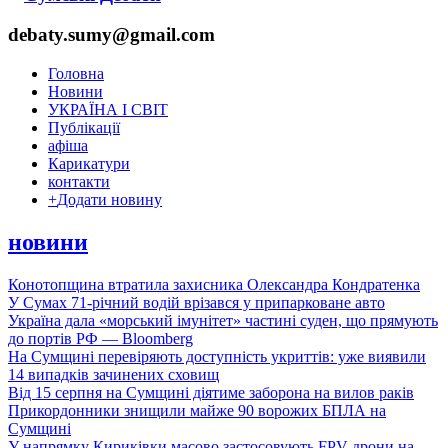
debaty.sumy@gmail.com
Головна
Новини
УКРАЇНА І СВІТ
Публікації
афіша
Карикатури
контакти
+
Додати новину
новини
Конотопщина втратила захисника Олександра Кондратенка
У Сумах 71-річний водій врізався у припарковане авто
Україна дала «морський імунітет» частині суден, що прямують
до портів РФ — Bloomberg
На Сумщині перевіряють доступність укриттів: уже виявили
14 випадків зачинених сховищ
Від 15 серпня на Сумщині діятиме заборона на вилов раків
Прикордонники знищили майже 90 ворожих БПЛА на
Сумщині
У напрямку Кириківки масово застосовують FPV-дрони на