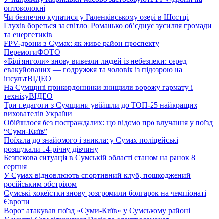
оптоволокні
Чи безпечно купатися у Галенківському озері в Шостці
Глухів бореться за світло: Романько об’єднує зусилля громади
та енергетиків
FPV-дрони в Сумах: як живе район проспекту
Перемоги
ФОТО
«Білі янголи» знову вивезли людей із небезпеки: серед
евакуйованих — подружжя та чоловік із підозрою на
інсульт
ВІДЕО
На Сумщині прикордонники знищили ворожу гармату і
техніку
ВІДЕО
Три педагоги з Сумщини увійшли до ТОП-25 найкращих
вихователів України
Обійшлося без постраждалих: що відомо про влучання у поїзд
“Суми-Київ”
Поїхала до знайомого і зникла: у Сумах поліцейські
розшукали 14-річну дівчину
Безпекова ситуація в Сумській області станом на ранок 8
серпня
У Сумах відновлюють спортивний клуб, пошкоджений
російським обстрілом
Сумські хокеїстки знову розгромили болгарок на чемпіонаті
Європи
Ворог атакував поїзд «Суми-Київ» у Сумському районі