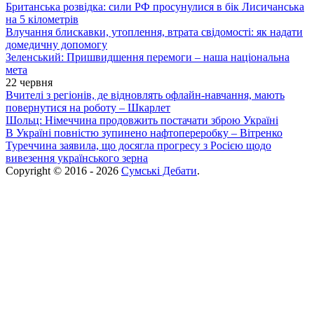
Британська розвідка: сили РФ просунулися в бік Лисичанська
на 5 кілометрів
Влучання блискавки, утоплення, втрата свідомості: як надати
домедичну допомогу
Зеленський: Пришвидшення перемоги – наша національна
мета
22 червня
Вчителі з регіонів, де відновлять офлайн-навчання, мають
повернутися на роботу – Шкарлет
Шольц: Німеччина продовжить постачати зброю Україні
В Україні повністю зупинено нафтопереробку – Вітренко
Туреччина заявила, що досягла прогресу з Росією щодо
вивезення українського зерна
Copyright © 2016 - 2026
Сумські Дебати
.