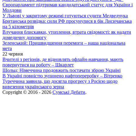
Європарламент підтримав кандидатський статус для України і
Молдови
У Львові у закритому режимі готуються судити Медведчука
Британська розвідка: сили РФ просунулися в бік Лисичанська
на 5 кілометрів
Влучання блискавки, утоплення, втрата свідомості: як надати
домедичну допомогу
Зеленський: Пришвидшення перемоги – наша національна
мета
22 червня
Вчителі з регіонів, де відновлять офлайн-навчання, мають
повернутися на роботу – Шкарлет
Шольц: Німеччина продовжить постачати зброю Україні
В Україні повністю зупинено нафтопереробку – Вітренко
Туреччина заявила, що досягла прогресу з Росією щодо
вивезення українського зерна
Copyright © 2016 - 2026
Сумські Дебати
.