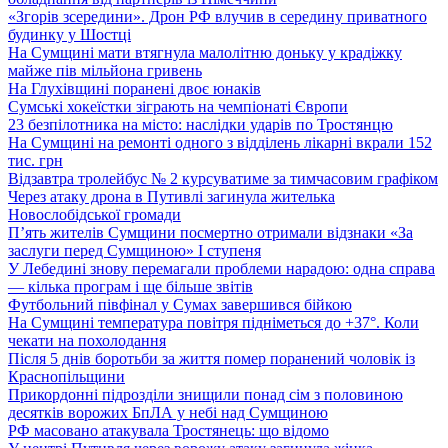
«Згорів зсередини». Дрон РФ влучив в середину приватного
будинку у Шостці
На Сумщині мати втягнула малолітню доньку у крадіжку
майже пів мільйона гривень
На Глухівщині поранені двоє юнаків
Сумські хокеїстки зіграють на чемпіонаті Європи
23 безпілотника на місто: наслідки ударів по Тростянцю
На Сумщині на ремонті одного з відділень лікарні вкрали 152
тис. грн
Відзавтра тролейбус № 2 курсуватиме за тимчасовим графіком
Через атаку дрона в Путивлі загинула жителька
Новослобідської громади
П’ять жителів Сумщини посмертно отримали відзнаки «За
заслуги перед Сумщиною» І ступеня
У Лебедині знову перемагали проблеми нарадою: одна справа
— кілька програм і ще більше звітів
Футбольний півфінал у Сумах завершився бійкою
На Сумщині температура повітря підніметься до +37°. Коли
чекати на похолодання
Після 5 днів боротьби за життя помер поранений чоловік із
Краснопільщини
Прикордонні підрозділи знищили понад сім з половиною
десятків ворожих БпЛА у небі над Сумщиною
РФ масовано атакувала Тростянець: що відомо