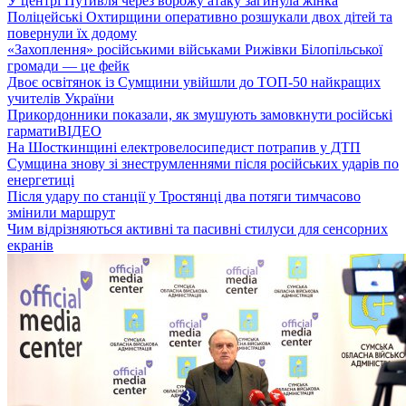
У центрі Путивля через ворожу атаку загинула жінка
Поліцейські Охтирщини оперативно розшукали двох дітей та
повернули їх додому
«Захоплення» російськими військами Рижівки Білопільської
громади — це фейк
Двоє освітянок із Сумщини увійшли до ТОП-50 найкращих
учителів України
Прикордонники показали, як змушують замовкнути російські
гармати
ВІДЕО
На Шосткинщині електровелосипедист потрапив у ДТП
Сумщина знову зі знеструмленнями після російських ударів по
енергетиці
Після удару по станції у Тростянці два потяги тимчасово
змінили маршрут
Чим відрізняються активні та пасивні стилуси для сенсорних
екранів