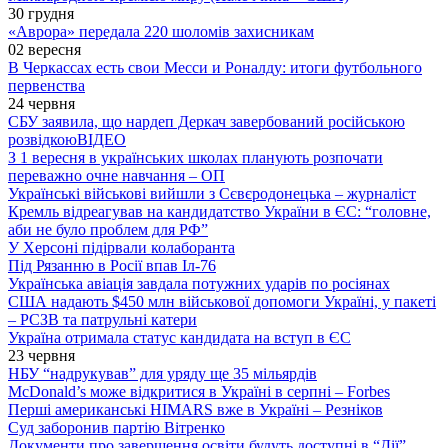
30 грудня
«Аврора» передала 220 шоломів захисникам
02 вересня
В Черкассах есть свои Месси и Роналду: итоги футбольного
первенства
24 червня
СБУ заявила, що нардеп Деркач завербований російською
розвідкою
ВІДЕО
З 1 вересня в українських школах планують розпочати
переважно очне навчання – ОП
Українські військові вийшли з Сєвєродонецька – журналіст
Кремль відреагував на кандидатство України в ЄС: “головне,
аби не було проблем для РФ”
У Херсоні підірвали колаборанта
Під Рязанню в Росії впав Іл-76
Українська авіація завдала потужних ударів по росіянах
США надають $450 млн військової допомоги Україні, у пакеті
– РСЗВ та патрульні катери
Україна отримала статус кандидата на вступ в ЄС
23 червня
НБУ “надрукував” для уряду ще 35 мільярдів
McDonald’s може відкритися в Україні в серпні – Forbes
Перші американські HIMARS вже в Україні – Резніков
Суд заборонив партію Вітренко
Документи про завершення освіти будуть доступні в “Дії”