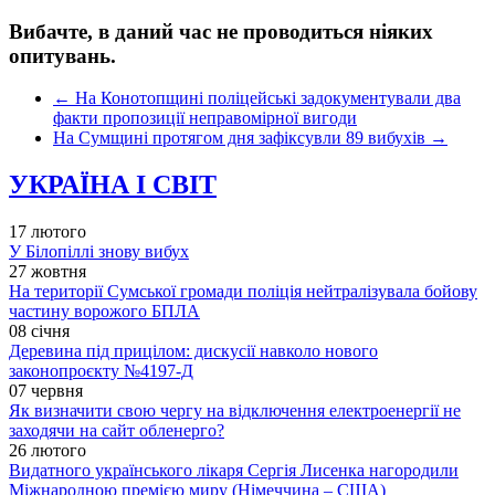
Вибачте, в даний час не проводиться ніяких
опитувань.
←
На Конотопщині поліцейські задокументували два
факти пропозиції неправомірної вигоди
На Сумщині протягом дня зафіксувли 89 вибухів
→
УКРАЇНА І СВІТ
17 лютого
У Білопіллі знову вибух
27 жовтня
На території Сумської громади поліція нейтралізувала бойову
частину ворожого БПЛА
08 січня
Деревина під прицілом: дискусії навколо нового
законопроєкту №4197-Д
07 червня
Як визначити свою чергу на відключення електроенергії не
заходячи на сайт обленерго?
26 лютого
Видатного українського лікаря Сергія Лисенка нагородили
Міжнародною премією миру (Німеччина – США)