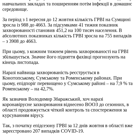
навчальних закладах та поширенням потім інфекції в домашнє
середовище.
За період з 1 вересня до 12 жовтня кількість ГРВІ на Сумщині
зросла із 988 до 4663. За підсумками 41 тижня показник
захворюваності становив 451,2 на 100 тисяч населення. В
абсолютних показниках кількість ГРВІ зросла на 755 випадків
– з 3908 до 4663.
При цьому, з кожним тижнем рівень захворюваності на ГРВІ
збільшується. Значне його підняття фахівці прогнозують на
кінець листопада.
Наразі найвища захворюваність реєструється в
Конотопському, Сумському та Роменському районах. При
цьому, епідпоріг перевищено у Сумському районі – на 7,9 % та
Роменському – на 42,7%.
Як зазначив Володимир Збаражський, хоч наразі
коронавірусне захворювання віднесено ВООЗ до сезонних, в
області продовжується чіткий контроль та спостереження за
курсуванням вірусу.
Так, з початку епідсезону ГРВІ за 12 днів жовтня в області вже
зареєстровано 207 випадків COVID-19.