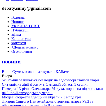
debaty.sumy@gmail.com
Головна
Новини
УКРАЇНА І СВІТ
Публікації
афіша
Карикатури
контакти
+
Додати новину
Оголошення
новини
Вночі Суми масовано атакували КАБами
Вчора
Усі Ромни залишаться без води: на водозаборі сталася аварія
Ситуація на лінії фронту в Сумській області 5 серпня
Померла 13-річна Олександра Макуха, поранена під час атаки
на Зноб-Новгородське у червні
Місцеві бюджети Сумщини зібрали 7,3 млрд грн
Лікарня Святого Пантелеймона отримала апарат УЗД та
обладнання від партнерів із Німеччини