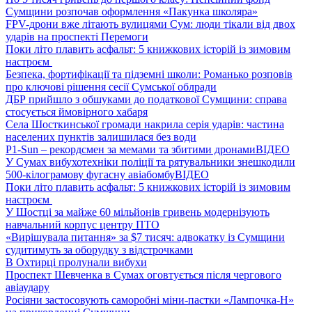
Сумщини розпочав оформлення «Пакунка школяра»
FPV-дрони вже літають вулицями Сум: люди тікали від двох
ударів на проспекті Перемоги
Поки літо плавить асфальт: 5 книжкових історій із зимовим
настроєм
Безпека, фортифікації та підземні школи: Романько розповів
про ключові рішення сесії Сумської облради
ДБР прийшло з обшуками до податкової Сумщини: справа
стосується ймовірного хабаря
Села Шосткинської громади накрила серія ударів: частина
населених пунктів залишилася без води
P1-Sun – рекордсмен за мемами та збитими дронами
ВІДЕО
У Сумах вибухотехніки поліції та рятувальники знешкодили
500-кілограмову фугасну авіабомбу
ВІДЕО
Поки літо плавить асфальт: 5 книжкових історій із зимовим
настроєм
У Шостці за майже 60 мільйонів гривень модернізують
навчальний корпус центру ПТО
«Вирішувала питання» за $7 тисяч: адвокатку із Сумщини
судитимуть за оборудку з відстрочками
В Охтирці пролунали вибухи
Проспект Шевченка в Сумах оговтується після чергового
авіаудару
Росіяни застосовують саморобні міни-пастки «Лампочка-Н»