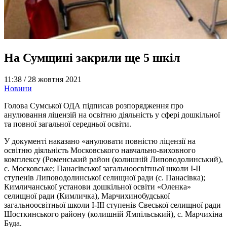
На Сумщині закрили ще 5 шкіл
11:38 /
28 жовтня 2021
Новини
Голова Сумської ОДА підписав розпорядження про
анулювання ліцензій на освітню діяльність у сфері дошкільної
та повної загальної середньої освіти.
У документі наказано «анулювати повністю ліцензії на
освітню діяльність Московського навчально-виховного
комплексу (Роменський район (колишній Липоводолинський),
с. Московське; Панасівської загальноосвітньої школи І-ІІ
ступенів Липоводолинської селищної ради (с. Панасівка);
Кимличанської установи дошкільної освіти «Оленка»
селищної ради (Кимличка), Марчихинобудської
загальноосвітньої школи І-ІІІ ступенів Свеської селищної ради
Шосткинського району (колишній Ямпільський), с. Марчихіна
Буда.