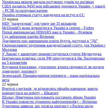
Українська авіація завдала потужних ударів по росіянах
США надають $450 млн військової допомоги Україні, у пакеті
– РСЗВ та патрульні катери
Україна отримала статус кандидата на вступ в ЄС
23 червня
НБУ “надрукував” для уряду ще 35 мільярдів
McDonald’s може відкритися в Україні в серпні – Forbes
Перші американські HIMARS вже в Україні – Резніков
Суд заборонив партію Вітренко
Документи про завершення освіти будуть доступні в “Дії”
Європарламент підтримав кандидатський статус для України і
Молдови
У Львові у закритому режимі готуються судити Медведчука
Британська розвідка: сили РФ просунулися в бік Лисичанська
на 5 кілометрів
Влучання блискавки, утоплення, втрата свідомості: як надати
домедичну допомогу
Зеленський: Пришвидшення перемоги – наша національна
мета
22 червня
Вчителі з регіонів, де відновлять офлайн-навчання, мають
повернутися на роботу – Шкарлет
Шольц: Німеччина продовжить постачати зброю Україні
В Україні повністю зупинено нафтопереробку – Вітренко
Туреччина заявила, що досягла прогресу з Росією щодо