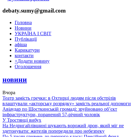
debaty.sumy@gmail.com
Головна
Новини
УКРАЇНА І СВІТ
Публікації
афіша
Карикатури
контакти
+
Додати новину
Оголошення
новини
Вчора
Театр замість гречки: в Охтирці людям після обстрілів
влаштували «акторську розрядку» замість реальної допомоги
Авіаудар по Шосткинській громаді: зруйновано об’єкт
інфраструктури, поранений 57-річний чоловік
У Тростянці вибух
На Недригайлівщині шукають ворожий дрон, який міг не
здетонувати: жителів попередили про небезпеку
По 5 тисяч гривень до першого класу: Пенсійний фонд