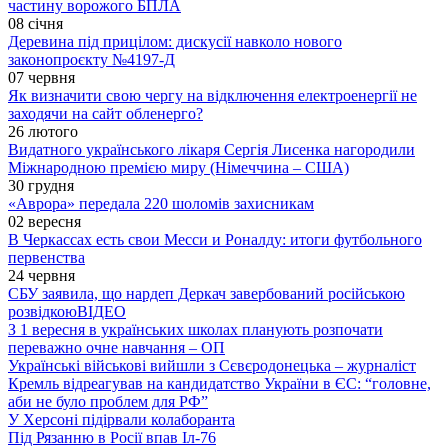
частину ворожого БПЛА
08 січня
Деревина під прицілом: дискусії навколо нового
законопроєкту №4197-Д
07 червня
Як визначити свою чергу на відключення електроенергії не
заходячи на сайт обленерго?
26 лютого
Видатного українського лікаря Сергія Лисенка нагородили
Міжнародною премією миру (Німеччина – США)
30 грудня
«Аврора» передала 220 шоломів захисникам
02 вересня
В Черкассах есть свои Месси и Роналду: итоги футбольного
первенства
24 червня
СБУ заявила, що нардеп Деркач завербований російською
розвідкою
ВІДЕО
З 1 вересня в українських школах планують розпочати
переважно очне навчання – ОП
Українські військові вийшли з Сєвєродонецька – журналіст
Кремль відреагував на кандидатство України в ЄС: “головне,
аби не було проблем для РФ”
У Херсоні підірвали колаборанта
Під Рязанню в Росії впав Іл-76