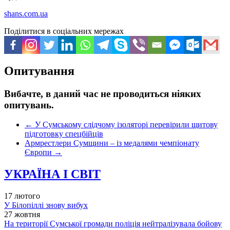
shans.com.ua
Поділитися в соціальних мережах
Опитування
Вибачте, в даний час не проводиться ніяких
опитувань.
←
У Сумському слідчому ізоляторі перевірили щитову
підготовку спецбійців
Армрестлери Сумщини – із медалями чемпіонату
Європи
→
УКРАЇНА І СВІТ
17 лютого
У Білопіллі знову вибух
27 жовтня
На території Сумської громади поліція нейтралізувала бойову