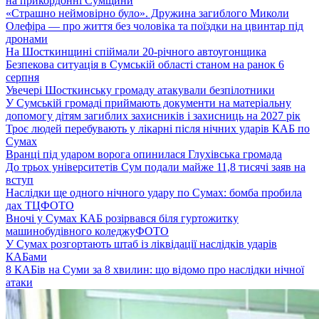
на прикордонні Сумщини
«Страшно неймовірно було». Дружина загиблого Миколи
Олефіра — про життя без чоловіка та поїздки на цвинтар під
дронами
На Шосткинщині спіймали 20-річного автоугонщика
Безпекова ситуація в Сумській області станом на ранок 6
серпня
Увечері Шосткинську громаду атакували безпілотники
У Сумській громаді приймають документи на матеріальну
допомогу дітям загиблих захисників і захисниць на 2027 рік
Троє людей перебувають у лікарні після нічних ударів КАБ по
Сумах
Вранці під ударом ворога опинилася Глухівська громада
До трьох університетів Сум подали майже 11,8 тисячі заяв на
вступ
Наслідки ще одного нічного удару по Сумах: бомба пробила
дах ТЦ
ФОТО
Вночі у Сумах КАБ розірвався біля гуртожитку
машинобудівного коледжу
ФОТО
У Сумах розгортають штаб із ліквідації наслідків ударів
КАБами
8 КАБів на Суми за 8 хвилин: що відомо про наслідки нічної
атаки