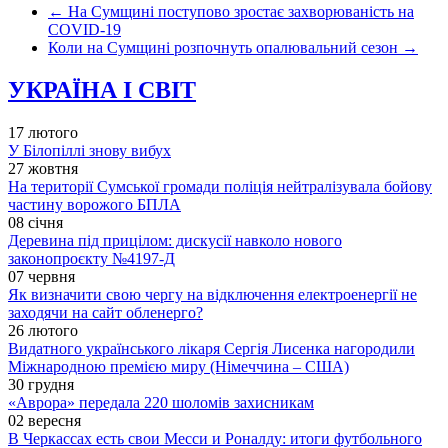
←
На Сумщині поступово зростає захворюваність на
COVID-19
Коли на Сумщині розпочнуть опалювальний сезон
→
УКРАЇНА І СВІТ
17 лютого
У Білопіллі знову вибух
27 жовтня
На території Сумської громади поліція нейтралізувала бойову
частину ворожого БПЛА
08 січня
Деревина під прицілом: дискусії навколо нового
законопроєкту №4197-Д
07 червня
Як визначити свою чергу на відключення електроенергії не
заходячи на сайт обленерго?
26 лютого
Видатного українського лікаря Сергія Лисенка нагородили
Міжнародною премією миру (Німеччина – США)
30 грудня
«Аврора» передала 220 шоломів захисникам
02 вересня
В Черкассах есть свои Месси и Роналду: итоги футбольного