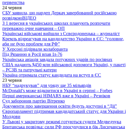
первенства
24 червня
СБУ заявила, що нардеп Деркач завербований російською
розвідкою
ВІДЕО
З 1 вересня в українських школах планують розпочати
переважно очне навчання – ОП
Українські військові вийшли з Сєвєродонецька – журналіст
Кремль відреагував на кандидатство України в ЄС: “головне,
аби не було проблем для РФ”
У Херсоні підірвали колаборанта
Під Рязанню в Росії впав Іл-76
Українська авіація завдала потужних ударів по росіянах
США надають $450 млн військової допомоги Україні, у пакеті
– РСЗВ та патрульні катери
Україна отримала статус кандидата на вступ в ЄС
23 червня
НБУ “надрукував” для уряду ще 35 мільярдів
McDonald’s може відкритися в Україні в серпні – Forbes
Перші американські HIMARS вже в Україні – Резніков
Суд заборонив партію Вітренко
Документи про завершення освіти будуть доступні в “Дії”
Європарламент підтримав кандидатський статус для України і
Молдови
У Львові у закритому режимі готуються судити Медведчука
Британська розвідка: сили РФ просунулися в бік Лисичанська