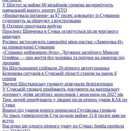
У Шостці за майже 60 мільйонів гривень модернізують
навчальний корпус центру ПТО
«Вирішувала питання» за $7 тисяч: адвокатку із Сумщини
судитимуть за оборудку з відстрочками
В Охтирці пролунали вибухи
Проспект Шевченка в Сумах оговтується після чергового
авіаудару
Росіяни застосовують саморобні міни-пастки «Лампочка-Н»
на прикордонні Сумщини
«Страшно неймовірно було». Дружина загиблого Миколи
Олефіра — про життя без чоловіка та поїздки на цвинтар під
дронами
На Шосткинщині спіймали 20-річного автоугонщика
Безпекова ситуація в Сумській області станом на ранок 6
серпня
Увечері Шосткинську громаду атакували безпілотники
У Сумській громаді приймають документи на матеріальну
допомогу дітям загиблих захисників і захисниць на 2027 рік
Троє людей перебувають у лікарні після нічних ударів КАБ по
Сумах
Вранці під ударом ворога опинилася Глухівська громада
До трьох університетів Сум подали майже 11,8 тисячі заяв на
вступ
Наслідки ще одного нічного удару по Сумах: бомба пробила