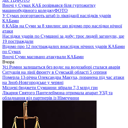
дах ТЦ
ФОТО
Вночі у Сумах КАБ розірвався біля гуртожитку
машинобудівного коледжу
ФОТО
У Сумах розгортають штаб із ліквідації наслідків ударів
КАБами
8 КАБів на Суми за 8 хвилин: що відомо про наслідки нічної
атаки
Наслідки ударів по Сумщині за добу: троє людей загинули, ще
19 постраждали
Відомо про 12 постраждалих внаслідок нічних ударів КАБами
по Сумах
Вночі Суми масовано атакували КАБами
Вчора
Усі Ромни залишаться без води: на водозаборі сталася аварія
Ситуація на лінії фронту в Сумській області 5 серпня
Померла 13-річна Олександра Макуха, поранена під час атаки
на Зноб-Новгородське у червні
Місцеві бюджети Сумщини зібрали 7,3 млрд грн
Лікарня Святого Пантелеймона отримала апарат УЗД та
обладнання від партнерів із Німеччини