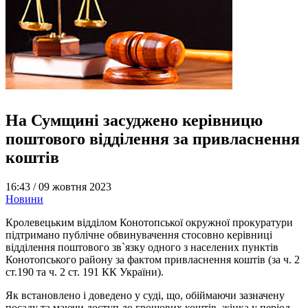
На Сумщині засуджено керівницю
поштового відділення за привласнення
коштів
16:43 /
09 жовтня 2023
Новини
Кролевецьким відділом Конотопської окружної прокуратури
підтримано публічне обвинувачення стосовно керівниці
відділення поштового зв`язку одного з населених пунктів
Конотопського району за фактом привласнення коштів (за ч. 2
ст.190 та ч. 2 ст. 191 КК України).
Як встановлено і доведено у суді, що, обіймаючи зазначену
посаду та маючи доступ до грошових коштів, жінка у період