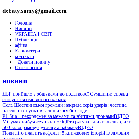
debaty.sumy@gmail.com
Головна
Новини
УКРАЇНА І СВІТ
Публікації
афіша
Карикатури
контакти
+
Додати новину
Оголошення
новини
ДБР прийшло з обшуками до податкової Сумщини: справа
стосується ймовірного хабаря
Села Шосткинської громади накрила серія ударів: частина
населених пунктів залишилася без води
P1-Sun – рекордсмен за мемами та збитими дронами
ВІДЕО
У Сумах вибухотехніки поліції та рятувальники знешкодили
500-кілограмову фугасну авіабомбу
ВІДЕО
Поки літо плавить асфальт: 5 книжкових історій із зимовим
настроєм