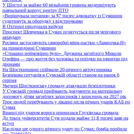
У Шостці за майже 60 мільйонів гривень модернізують
навчальний корпус центру ПТО
«Вирішувала питання» за $7 тисяч: адвокатку із Сумщини
судитимуть за оборудку з відстрочками
В Охтирці пролунали вибухи
Проспект Шевченка в Сумах оговтується після чергового
авіаудару
Росіяни застосовують саморобні міни-пастки «Лампочка-Н»
на прикордонні Сумщини
«Страшно неймовірно було». Дружина загиблого Миколи
Олефіра — про життя без чоловіка та поїздки на цвинтар під
дронами
На Шосткинщині спіймали 20-річного автоугонщика
Безпекова ситуація в Сумській області станом на ранок 6
серпня
Увечері Шосткинську громаду атакували безпілотники
У Сумській громаді приймають документи на матеріальну
допомогу дітям загиблих захисників і захисниць на 2027 рік
Троє людей перебувають у лікарні після нічних ударів КАБ по
Сумах
Вранці під ударом ворога опинилася Глухівська громада
До трьох університетів Сум подали майже 11,8 тисячі заяв на
вступ
Наслідки ще одного нічного удару по Сумах: бомба пробила