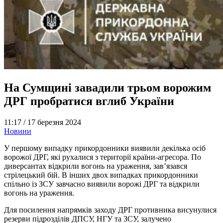
На Сумщині завадили трьом ворожим
ДРГ пробратися вглиб України
11:17 /
17 березня 2024
Новини
У першому випадку прикордонники виявили декілька осіб
ворожої ДРГ, які рухалися з території країни-агресора. По
диверсантах відкрили вогонь на ураження, зав’язався
стрілецький бій. В інших двох випадках прикордонники
спільно із ЗСУ завчасно виявили ворожі ДРГ та відкрили
вогонь на ураження.
Для посилення напрямків заходу ДРГ противника висунулися
резерви підрозділів ДПСУ, НГУ та ЗСУ, залучено