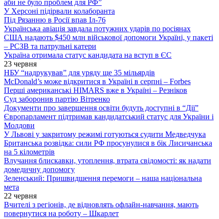
аби не було проблем для РФ”
У Херсоні підірвали колаборанта
Під Рязанню в Росії впав Іл-76
Українська авіація завдала потужних ударів по росіянах
США надають $450 млн військової допомоги Україні, у пакеті
– РСЗВ та патрульні катери
Україна отримала статус кандидата на вступ в ЄС
23 червня
НБУ “надрукував” для уряду ще 35 мільярдів
McDonald’s може відкритися в Україні в серпні – Forbes
Перші американські HIMARS вже в Україні – Резніков
Суд заборонив партію Вітренко
Документи про завершення освіти будуть доступні в “Дії”
Європарламент підтримав кандидатський статус для України і
Молдови
У Львові у закритому режимі готуються судити Медведчука
Британська розвідка: сили РФ просунулися в бік Лисичанська
на 5 кілометрів
Влучання блискавки, утоплення, втрата свідомості: як надати
домедичну допомогу
Зеленський: Пришвидшення перемоги – наша національна
мета
22 червня
Вчителі з регіонів, де відновлять офлайн-навчання, мають
повернутися на роботу – Шкарлет