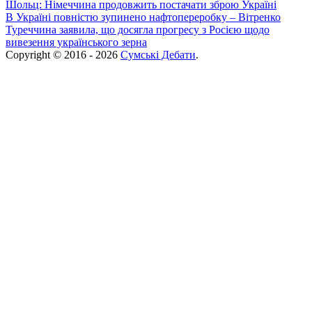
Шольц: Німеччина продовжить постачати зброю Україні
В Україні повністю зупинено нафтопереробку – Вітренко
Туреччина заявила, що досягла прогресу з Росією щодо
вивезення українського зерна
Copyright © 2016 - 2026
Сумські Дебати
.