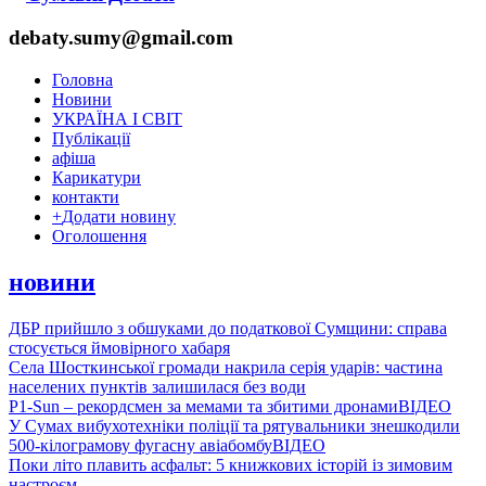
debaty.sumy@gmail.com
Головна
Новини
УКРАЇНА І СВІТ
Публікації
афіша
Карикатури
контакти
+
Додати новину
Оголошення
новини
ДБР прийшло з обшуками до податкової Сумщини: справа
стосується ймовірного хабаря
Села Шосткинської громади накрила серія ударів: частина
населених пунктів залишилася без води
P1-Sun – рекордсмен за мемами та збитими дронами
ВІДЕО
У Сумах вибухотехніки поліції та рятувальники знешкодили
500-кілограмову фугасну авіабомбу
ВІДЕО
Поки літо плавить асфальт: 5 книжкових історій із зимовим
настроєм