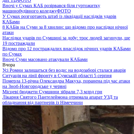
дах ТЦ
ФОТО
Вночі у Сумах КАБ розірвався біля гуртожитку
машинобудівного коледжу
ФОТО
У Сумах розгортають штаб із ліквідації наслідків ударів
КАБами
8 КАБів на Суми за 8 хвилин: що відомо про наслідки нічної
атаки
Наслідки ударів по Сумщині за добу: троє людей загинули, ще
19 постраждали
Відомо про 12 постраждалих внаслідок нічних ударів КАБами
по Сумах
Вночі Суми масовано атакували КАБами
Вчора
Усі Ромни залишаться без води: на водозаборі сталася аварія
Ситуація на лінії фронту в Сумській області 5 серпня
Померла 13-річна Олександра Макуха, поранена під час атаки
на Зноб-Новгородське у червні
Місцеві бюджети Сумщини зібрали 7,3 млрд грн
Лікарня Святого Пантелеймона отримала апарат УЗД та
обладнання від партнерів із Німеччини