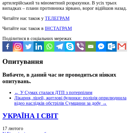
артилерійський та мінометний розрахунки. В усіх трьох
випадках – плани противника зірвано, ворог відійшов назад.
Читайте нас також у
ТЕЛЕГРАМ
Читайте нас також в
ІНСТАГРАМ
Поділитися в соціальних мережах
Опитування
Вибачте, в даний час не проводиться ніяких
опитувань.
←
У Сумах сталася ДТП з потерпілим
Лікарня, ліцей, житлові будинки: поліція оприлюднила
відео наслідків обстрілів Сумщини за добу
→
УКРАЇНА І СВІТ
17 лютого