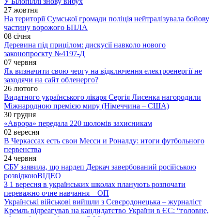
У Білопіллі знову вибух
27 жовтня
На території Сумської громади поліція нейтралізувала бойову
частину ворожого БПЛА
08 січня
Деревина під прицілом: дискусії навколо нового
законопроєкту №4197-Д
07 червня
Як визначити свою чергу на відключення електроенергії не
заходячи на сайт обленерго?
26 лютого
Видатного українського лікаря Сергія Лисенка нагородили
Міжнародною премією миру (Німеччина – США)
30 грудня
«Аврора» передала 220 шоломів захисникам
02 вересня
В Черкассах есть свои Месси и Роналду: итоги футбольного
первенства
24 червня
СБУ заявила, що нардеп Деркач завербований російською
розвідкою
ВІДЕО
З 1 вересня в українських школах планують розпочати
переважно очне навчання – ОП
Українські військові вийшли з Сєвєродонецька – журналіст
Кремль відреагував на кандидатство України в ЄС: “головне,