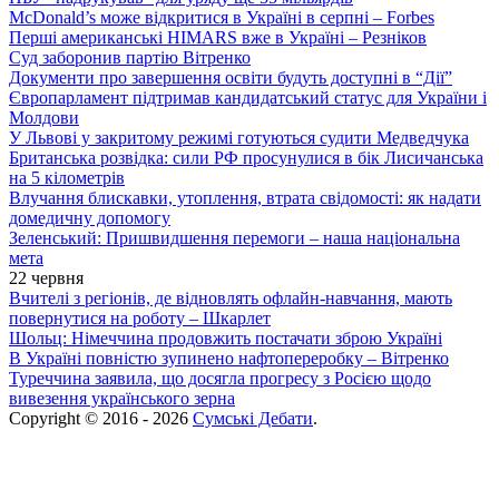
McDonald’s може відкритися в Україні в серпні – Forbes
Перші американські HIMARS вже в Україні – Резніков
Суд заборонив партію Вітренко
Документи про завершення освіти будуть доступні в “Дії”
Європарламент підтримав кандидатський статус для України і
Молдови
У Львові у закритому режимі готуються судити Медведчука
Британська розвідка: сили РФ просунулися в бік Лисичанська
на 5 кілометрів
Влучання блискавки, утоплення, втрата свідомості: як надати
домедичну допомогу
Зеленський: Пришвидшення перемоги – наша національна
мета
22 червня
Вчителі з регіонів, де відновлять офлайн-навчання, мають
повернутися на роботу – Шкарлет
Шольц: Німеччина продовжить постачати зброю Україні
В Україні повністю зупинено нафтопереробку – Вітренко
Туреччина заявила, що досягла прогресу з Росією щодо
вивезення українського зерна
Copyright © 2016 - 2026
Сумські Дебати
.