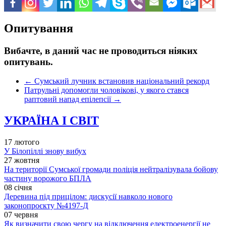
Опитування
Вибачте, в даний час не проводиться ніяких
опитувань.
←
Сумський лучник встановив національний рекорд
Патрульні допомогли чоловікові, у якого стався
раптовий напад епілепсії
→
УКРАЇНА І СВІТ
17 лютого
У Білопіллі знову вибух
27 жовтня
На території Сумської громади поліція нейтралізувала бойову
частину ворожого БПЛА
08 січня
Деревина під прицілом: дискусії навколо нового
законопроєкту №4197-Д
07 червня
Як визначити свою чергу на відключення електроенергії не