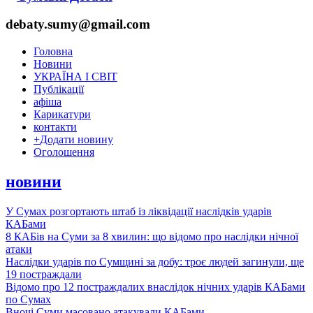
debaty.sumy@gmail.com
Головна
Новини
УКРАЇНА І СВІТ
Публікації
афіша
Карикатури
контакти
+
Додати новину
Оголошення
новини
У Сумах розгортають штаб із ліквідації наслідків ударів
КАБами
8 КАБів на Суми за 8 хвилин: що відомо про наслідки нічної
атаки
Наслідки ударів по Сумщині за добу: троє людей загинули, ще
19 постраждали
Відомо про 12 постраждалих внаслідок нічних ударів КАБами
по Сумах
Вночі Суми масовано атакували КАБами