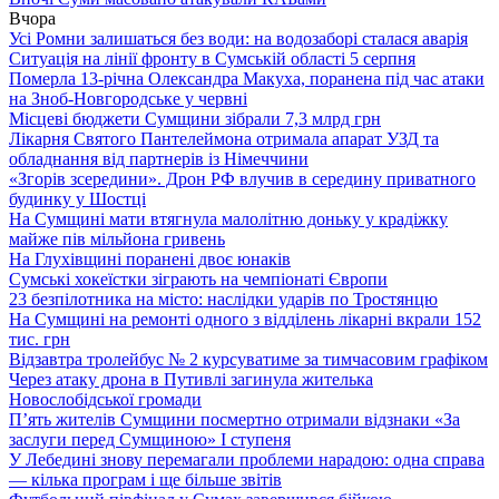
Вчора
Усі Ромни залишаться без води: на водозаборі сталася аварія
Ситуація на лінії фронту в Сумській області 5 серпня
Померла 13-річна Олександра Макуха, поранена під час атаки
на Зноб-Новгородське у червні
Місцеві бюджети Сумщини зібрали 7,3 млрд грн
Лікарня Святого Пантелеймона отримала апарат УЗД та
обладнання від партнерів із Німеччини
«Згорів зсередини». Дрон РФ влучив в середину приватного
будинку у Шостці
На Сумщині мати втягнула малолітню доньку у крадіжку
майже пів мільйона гривень
На Глухівщині поранені двоє юнаків
Сумські хокеїстки зіграють на чемпіонаті Європи
23 безпілотника на місто: наслідки ударів по Тростянцю
На Сумщині на ремонті одного з відділень лікарні вкрали 152
тис. грн
Відзавтра тролейбус № 2 курсуватиме за тимчасовим графіком
Через атаку дрона в Путивлі загинула жителька
Новослобідської громади
П’ять жителів Сумщини посмертно отримали відзнаки «За
заслуги перед Сумщиною» І ступеня
У Лебедині знову перемагали проблеми нарадою: одна справа
— кілька програм і ще більше звітів