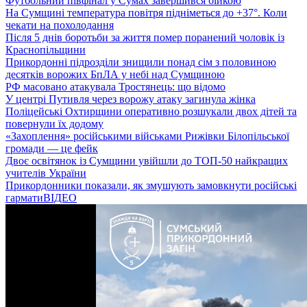
Футбольний півфінал у Сумах завершився бійкою
На Сумщині температура повітря підніметься до +37°. Коли
чекати на похолодання
Після 5 днів боротьби за життя помер поранений чоловік із
Краснопільщини
Прикордонні підрозділи знищили понад сім з половиною
десятків ворожих БпЛА у небі над Сумщиною
РФ масовано атакувала Тростянець: що відомо
У центрі Путивля через ворожу атаку загинула жінка
Поліцейські Охтирщини оперативно розшукали двох дітей та
повернули їх додому
«Захоплення» російськими військами Рижівки Білопільської
громади — це фейк
Двоє освітянок із Сумщини увійшли до ТОП-50 найкращих
учителів України
Прикордонники показали, як змушують замовкнути російські
гармати
ВІДЕО