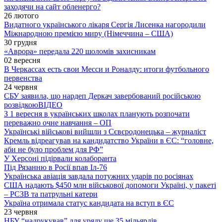
заходячи на сайт обленерго?
26 лютого
Видатного українського лікаря Сергія Лисенка нагородили
Міжнародною премією миру (Німеччина – США)
30 грудня
«Аврора» передала 220 шоломів захисникам
02 вересня
В Черкассах есть свои Месси и Роналду: итоги футбольного
первенства
24 червня
СБУ заявила, що нардеп Деркач завербований російською
розвідкою
ВІДЕО
З 1 вересня в українських школах планують розпочати
переважно очне навчання – ОП
Українські військові вийшли з Сєвєродонецька – журналіст
Кремль відреагував на кандидатство України в ЄС: “головне,
аби не було проблем для РФ”
У Херсоні підірвали колаборанта
Під Рязанню в Росії впав Іл-76
Українська авіація завдала потужних ударів по росіянах
США надають $450 млн військової допомоги Україні, у пакеті
– РСЗВ та патрульні катери
Україна отримала статус кандидата на вступ в ЄС
23 червня
НБУ “надрукував” для уряду ще 35 мільярдів