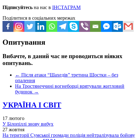
Підписуйтесь
на нас в
ІНСТАГРАМ
Поділитися в соціальних мережах
Опитування
Вибачте, в даний час не проводиться ніяких
опитувань.
←
Після атаки “Шахедів” третина Шостки – без
опалення
На Тростянеччині вогнеборці врятували житловий
будинок
→
УКРАЇНА І СВІТ
17 лютого
У Білопіллі знову вибух
27 жовтня
На території Сумської громади поліція нейтралізувала бойову