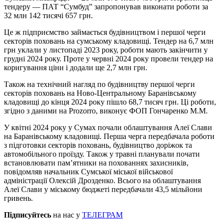
тендеру — ПАТ “Сумбуд” запропонував виконати роботи за
32 млн 142 тисячі 657 грн.
Це ж підприємство займається будівництвом і першої черги
секторів поховань на сумському кладовищі. Тендер на 6,7 млн
грн уклали у листопаді 2023 року, роботи мають закінчити у
грудні 2024 року. Проте у червні 2024 року провели тендер на
коригування ціни і додали ще 2,7 млн грн.
Також на технічний нагляд по будівництву першої черги
секторів поховань на Ново-Центральному Баранівському
кладовищі до кінця 2024 року пішло 68,7 тисяч грн. Ці роботи,
згідно з даними на Prozorro, виконує ФОП Гончаренко М.М.
У квітні 2024 року у Сумах почали облаштування Алеї Слави
на Баранівському кладовищі. Перша черга передбачала роботи
з підготовки секторів поховань, будівництво доріжок та
автомобільного проїзду. Також у травні планували почати
встановлювати пам’ятники на похованнях захисників,
повідомляв начальник Сумської міської військової
адміністрації Олексій Дрозденко. Всього на облаштування
Алеї Слави у міському бюджеті передбачали 43,5 мільйони
гривень.
Підписуйтесь
на нас у
ТЕЛЕГРАМ