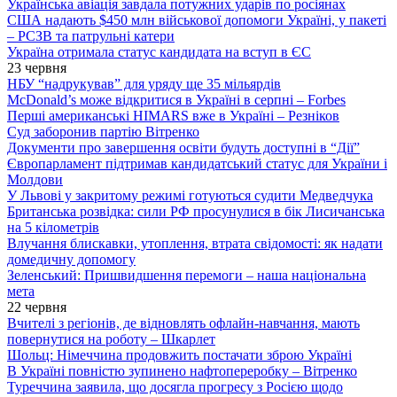
Українська авіація завдала потужних ударів по росіянах
США надають $450 млн військової допомоги Україні, у пакеті
– РСЗВ та патрульні катери
Україна отримала статус кандидата на вступ в ЄС
23 червня
НБУ “надрукував” для уряду ще 35 мільярдів
McDonald’s може відкритися в Україні в серпні – Forbes
Перші американські HIMARS вже в Україні – Резніков
Суд заборонив партію Вітренко
Документи про завершення освіти будуть доступні в “Дії”
Європарламент підтримав кандидатський статус для України і
Молдови
У Львові у закритому режимі готуються судити Медведчука
Британська розвідка: сили РФ просунулися в бік Лисичанська
на 5 кілометрів
Влучання блискавки, утоплення, втрата свідомості: як надати
домедичну допомогу
Зеленський: Пришвидшення перемоги – наша національна
мета
22 червня
Вчителі з регіонів, де відновлять офлайн-навчання, мають
повернутися на роботу – Шкарлет
Шольц: Німеччина продовжить постачати зброю Україні
В Україні повністю зупинено нафтопереробку – Вітренко
Туреччина заявила, що досягла прогресу з Росією щодо