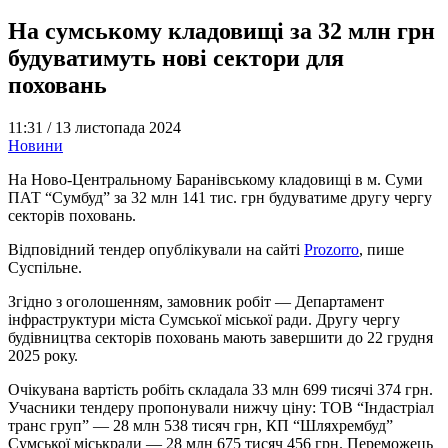
На сумському кладовищі за 32 млн грн
будуватимуть нові сектори для
поховань
11:31 /
13 листопада 2024
Новини
На Ново-Центральному Баранівському кладовищі в м. Суми
ПАТ “Сумбуд” за 32 млн 141 тис. грн будуватиме другу чергу
секторів поховань.
Відповідний тендер опублікували на сайті
Prozorro
, пише
Суспільне.
Згідно з оголошенням, замовник робіт — Департамент
інфраструктури міста Сумської міської ради. Другу чергу
будівництва секторів поховань мають завершити до 22 грудня
2025 року.
Очікувана вартість робіть складала 33 млн 699 тисячі 374 грн.
Учасники тендеру пропонували нижчу ціну: ТОВ “Індастріал
транс груп” — 28 млн 538 тисяч грн, КП “Шляхрембуд”
Сумської міськради — 28 млн 675 тисяч 456 грн. Переможець