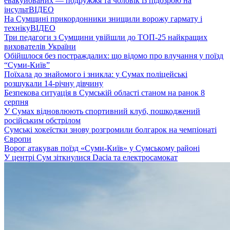
евакуйованих — подружжя та чоловік із підозрою на
інсульт
ВІДЕО
На Сумщині прикордонники знищили ворожу гармату і
техніку
ВІДЕО
Три педагоги з Сумщини увійшли до ТОП-25 найкращих
вихователів України
Обійшлося без постраждалих: що відомо про влучання у поїзд
“Суми-Київ”
Поїхала до знайомого і зникла: у Сумах поліцейські
розшукали 14-річну дівчину
Безпекова ситуація в Сумській області станом на ранок 8
серпня
У Сумах відновлюють спортивний клуб, пошкоджений
російським обстрілом
Сумські хокеїстки знову розгромили болгарок на чемпіонаті
Європи
Ворог атакував поїзд «Суми-Київ» у Сумському районі
У центрі Сум зіткнулися Dacia та електросамокат