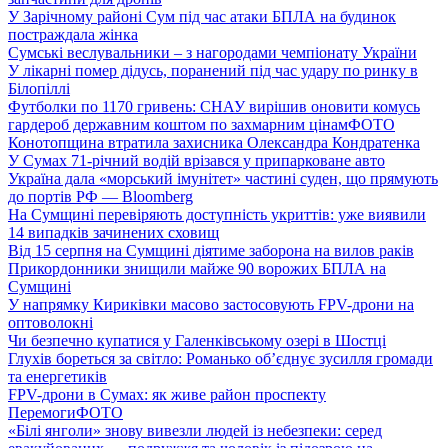
У Зарічному районі Сум під час атаки БПЛА на будинок
постраждала жінка
Сумські веслувальники – з нагородами чемпіонату України
У лікарні помер дідусь, поранений під час удару по ринку в
Білопіллі
Футболки по 1170 гривень: СНАУ вирішив оновити комусь
гардероб державним коштом по захмарним цінам
ФОТО
Конотопщина втратила захисника Олександра Кондратенка
У Сумах 71-річний водій врізався у припарковане авто
Україна дала «морський імунітет» частині суден, що прямують
до портів РФ — Bloomberg
На Сумщині перевіряють доступність укриттів: уже виявили
14 випадків зачинених сховищ
Від 15 серпня на Сумщині діятиме заборона на вилов раків
Прикордонники знищили майже 90 ворожих БПЛА на
Сумщині
У напрямку Кириківки масово застосовують FPV-дрони на
оптоволокні
Чи безпечно купатися у Галенківському озері в Шостці
Глухів бореться за світло: Романько об’єднує зусилля громади
та енергетиків
FPV-дрони в Сумах: як живе район проспекту
Перемоги
ФОТО
«Білі янголи» знову вивезли людей із небезпеки: серед