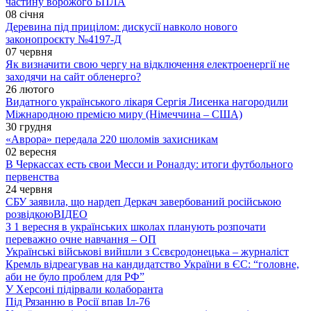
частину ворожого БПЛА
08 січня
Деревина під прицілом: дискусії навколо нового
законопроєкту №4197-Д
07 червня
Як визначити свою чергу на відключення електроенергії не
заходячи на сайт обленерго?
26 лютого
Видатного українського лікаря Сергія Лисенка нагородили
Міжнародною премією миру (Німеччина – США)
30 грудня
«Аврора» передала 220 шоломів захисникам
02 вересня
В Черкассах есть свои Месси и Роналду: итоги футбольного
первенства
24 червня
СБУ заявила, що нардеп Деркач завербований російською
розвідкою
ВІДЕО
З 1 вересня в українських школах планують розпочати
переважно очне навчання – ОП
Українські військові вийшли з Сєвєродонецька – журналіст
Кремль відреагував на кандидатство України в ЄС: “головне,
аби не було проблем для РФ”
У Херсоні підірвали колаборанта
Під Рязанню в Росії впав Іл-76