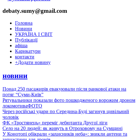
debaty.sumy@gmail.com
Головна
Новини
УКРАЇНА І СВІТ
Публікації
афіша
Карикатури
контакти
+
Додати новину
новини
Понад 250 пасажирів евакуювали після ранкової атаки на
потяг “Суми-Київ”
Рятувальники показали фото пошкодженого ворожим дроном
локомотива
ФОТО
Через російські удари по Середина-Буді загинув цивільний
чоловік
ФК «Тростянець» переміг дебютанта Другої ліги
Село на 20 людей: як живуть в Отроховому на Сумщині
У Конотопі обікрали «захисників неба»: зникли антени та
запчастини для дронів