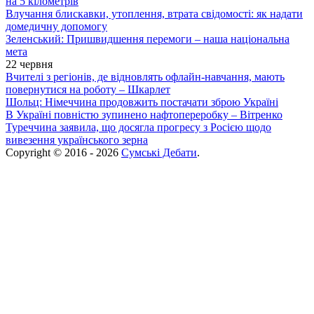
на 5 кілометрів
Влучання блискавки, утоплення, втрата свідомості: як надати
домедичну допомогу
Зеленський: Пришвидшення перемоги – наша національна
мета
22 червня
Вчителі з регіонів, де відновлять офлайн-навчання, мають
повернутися на роботу – Шкарлет
Шольц: Німеччина продовжить постачати зброю Україні
В Україні повністю зупинено нафтопереробку – Вітренко
Туреччина заявила, що досягла прогресу з Росією щодо
вивезення українського зерна
Copyright © 2016 - 2026
Сумські Дебати
.