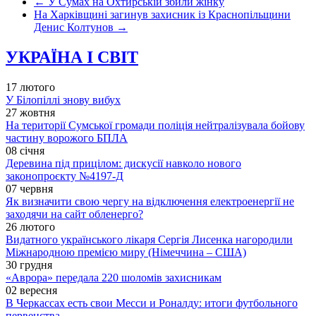
←
У Сумах на Охтирській збили жінку
На Харківщині загинув захисник із Краснопільщини
Денис Колтунов
→
УКРАЇНА І СВІТ
17 лютого
У Білопіллі знову вибух
27 жовтня
На території Сумської громади поліція нейтралізувала бойову
частину ворожого БПЛА
08 січня
Деревина під прицілом: дискусії навколо нового
законопроєкту №4197-Д
07 червня
Як визначити свою чергу на відключення електроенергії не
заходячи на сайт обленерго?
26 лютого
Видатного українського лікаря Сергія Лисенка нагородили
Міжнародною премією миру (Німеччина – США)
30 грудня
«Аврора» передала 220 шоломів захисникам
02 вересня
В Черкассах есть свои Месси и Роналду: итоги футбольного
первенства