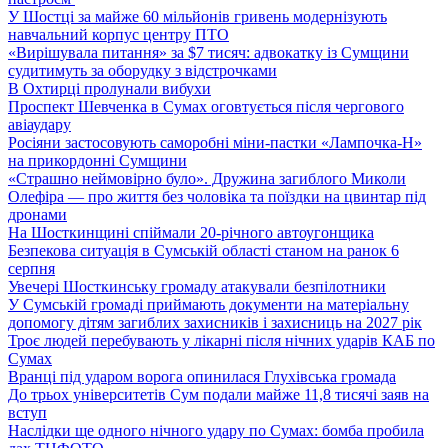
У Шостці за майже 60 мільйонів гривень модернізують
навчальний корпус центру ПТО
«Вирішувала питання» за $7 тисяч: адвокатку із Сумщини
судитимуть за оборудку з відстрочками
В Охтирці пролунали вибухи
Проспект Шевченка в Сумах оговтується після чергового
авіаудару
Росіяни застосовують саморобні міни-пастки «Лампочка-Н»
на прикордонні Сумщини
«Страшно неймовірно було». Дружина загиблого Миколи
Олефіра — про життя без чоловіка та поїздки на цвинтар під
дронами
На Шосткинщині спіймали 20-річного автоугонщика
Безпекова ситуація в Сумській області станом на ранок 6
серпня
Увечері Шосткинську громаду атакували безпілотники
У Сумській громаді приймають документи на матеріальну
допомогу дітям загиблих захисників і захисниць на 2027 рік
Троє людей перебувають у лікарні після нічних ударів КАБ по
Сумах
Вранці під ударом ворога опинилася Глухівська громада
До трьох університетів Сум подали майже 11,8 тисячі заяв на
вступ
Наслідки ще одного нічного удару по Сумах: бомба пробила