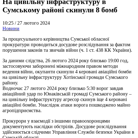
На цивільну інфраструктуру в
Сумському районі скинули 8 бомб
10:25 /
27 лютого 2024
Новини
За процесуального керівництва Сумської обласної
прокуратури проводиться досудове розслідування за фактом
порушення законів та звичаїв війни (ч. 1 ст. 438 КК України).
За даними слідства, 26 лютого 2024 року близько 19:00 год,
застосовуючи заборонені міжнародним правом методи
ведення війни, окупанти скинули 4 керовані авіаційні бомби
на цивільну інфраструктуру Хотінської громади Сумського
району.
Водночас 27 лютого 2024 року близько 5:30 ворог завдав
авіаційний удар по Юнаківській громаді Сумського району –
на цивільну інфраструктуру агресор скинув іще 4 керовані
авіаційні бомби. Унаслідок атаки ворога пошкоджено майно
агропідприємства.
Прокурори у взаємодії з іншими правоохоронцями
документують наслідки обстрілів. Досудове розслідування
здійснюється слідчими Управління Служби безпеки України в
Сумській області.