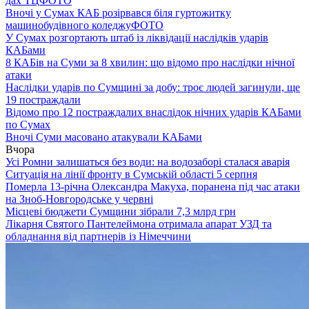
дах ТЦ
ФОТО
Вночі у Сумах КАБ розірвався біля гуртожитку
машинобудівного коледжу
ФОТО
У Сумах розгортають штаб із ліквідації наслідків ударів
КАБами
8 КАБів на Суми за 8 хвилин: що відомо про наслідки нічної
атаки
Наслідки ударів по Сумщині за добу: троє людей загинули, ще
19 постраждали
Відомо про 12 постраждалих внаслідок нічних ударів КАБами
по Сумах
Вночі Суми масовано атакували КАБами
Вчора
Усі Ромни залишаться без води: на водозаборі сталася аварія
Ситуація на лінії фронту в Сумській області 5 серпня
Померла 13-річна Олександра Макуха, поранена під час атаки
на Зноб-Новгородське у червні
Місцеві бюджети Сумщини зібрали 7,3 млрд грн
Лікарня Святого Пантелеймона отримала апарат УЗД та
обладнання від партнерів із Німеччини