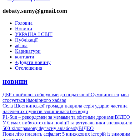
debaty.sumy@gmail.com
Головна
Новини
УКРАЇНА І СВІТ
Публікації
афіша
Карикатури
контакти
+
Додати новину
Оголошення
новини
ДБР прийшло з обшуками до податкової Сумщини: справа
стосується ймовірного хабаря
Села Шосткинської громади накрила серія ударів: частина
населених пунктів залишилася без води
P1-Sun – рекордсмен за мемами та збитими дронами
ВІДЕО
У Сумах вибухотехніки поліції та рятувальники знешкодили
500-кілограмову фугасну авіабомбу
ВІДЕО
Поки літо плавить асфальт: 5 книжкових історій із зимовим
настроєм