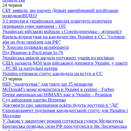
24 червня
СБУ заявила, що нардеп Деркач завербований російською
розвідкою
ВІДЕО
З 1 вересня в українських школах планують розпочати
переважно очне навчання – ОП
Українські військові вийшли з Сєвєродонецька – журналіст
Кремль відреагував на кандидатство України в ЄС: “головне,
аби не було проблем для РФ”
У Херсоні підірвали колаборанта
Під Рязанню в Росії впав Іл-76
Українська авіація завдала потужних ударів по росіянах
США надають $450 млн військової допомоги Україні, у пакеті
– РСЗВ та патрульні катери
Україна отримала статус кандидата на вступ в ЄС
23 червня
НБУ “надрукував” для уряду ще 35 мільярдів
McDonald’s може відкритися в Україні в серпні – Forbes
Перші американські HIMARS вже в Україні – Резніков
Суд заборонив партію Вітренко
Документи про завершення освіти будуть доступні в “Дії”
Європарламент підтримав кандидатський статус для України і
Молдови
У Львові у закритому режимі готуються судити Медведчука
Британська розвідка: сили РФ просунулися в бік Лисичанська