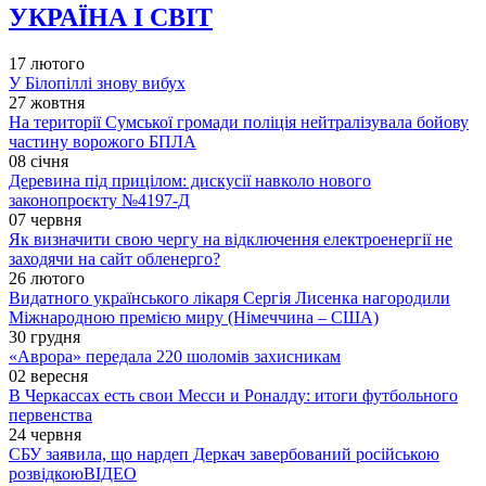
УКРАЇНА І СВІТ
17 лютого
У Білопіллі знову вибух
27 жовтня
На території Сумської громади поліція нейтралізувала бойову
частину ворожого БПЛА
08 січня
Деревина під прицілом: дискусії навколо нового
законопроєкту №4197-Д
07 червня
Як визначити свою чергу на відключення електроенергії не
заходячи на сайт обленерго?
26 лютого
Видатного українського лікаря Сергія Лисенка нагородили
Міжнародною премією миру (Німеччина – США)
30 грудня
«Аврора» передала 220 шоломів захисникам
02 вересня
В Черкассах есть свои Месси и Роналду: итоги футбольного
первенства
24 червня
СБУ заявила, що нардеп Деркач завербований російською
розвідкою
ВІДЕО