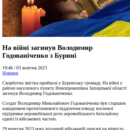
На війні загинув Володимир
Годованіченко з Бурині
19:46 /
03 жовтня 2023
Новини
Скорботна звістка прийшла у Буринську громаду. На війні у
районі населеного пункту Новопрокопівка Запорізької області
загинув Володимир Годованіченко.
Солдат Володимир Миколайович Годованіченко був старшим
навідником протитанкового відділення взводу вогневої
підтримки аеромобільної роти аеромобільного батальйону
однієї із військових частин.
29 вересня 2023 року відданий військовій присязі на вірність