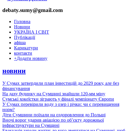
debaty.sumy@gmail.com
Головна
Новини
УКРАЇНА І СВІТ
Публікації
афіша
Карикатури
контакти
+
Додати новину
новини
У Сумах затвердили план інвестицій до 2029 року, але без
фінансування
На даху будинку на Сумщині знайшли 120-мм міну
Сумські хокеїстки зіграють у фіналі чемпіонату Європи
У Сумах перевірили воду з озер і річки: чи є перевищення
норм?
Діти Сумщини поїхали на оздоровлення до Польщі
Вночі ворог ударив авіацією по обʼєкту дорожньої
інфраструктури на Сумщині
Евакуація заради життя: до кого звертатися на Сумщині, щоб