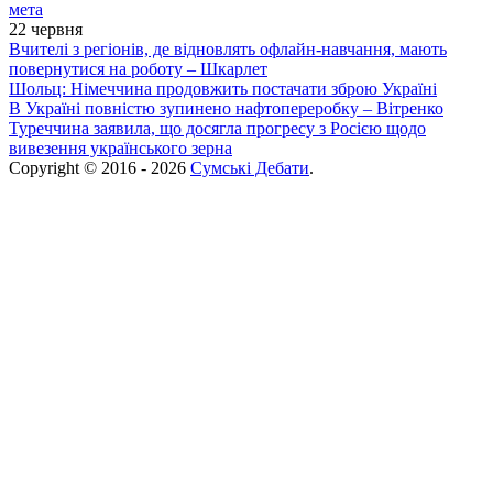
мета
22 червня
Вчителі з регіонів, де відновлять офлайн-навчання, мають
повернутися на роботу – Шкарлет
Шольц: Німеччина продовжить постачати зброю Україні
В Україні повністю зупинено нафтопереробку – Вітренко
Туреччина заявила, що досягла прогресу з Росією щодо
вивезення українського зерна
Copyright © 2016 - 2026
Сумські Дебати
.