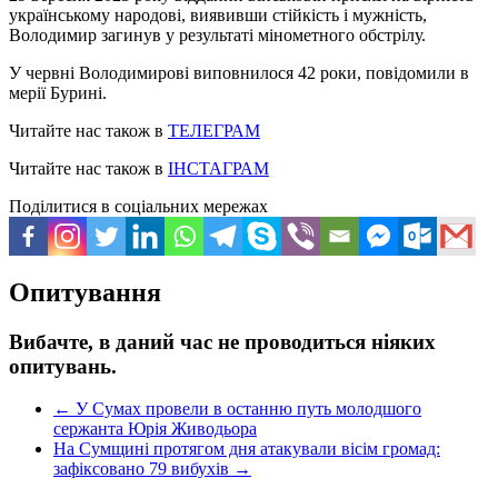
українському народові, виявивши стійкість і мужність,
Володимир загинув у результаті мінометного обстрілу.
У червні Володимирові виповнилося 42 роки, повідомили в
мерії Бурині.
Читайте нас також в
ТЕЛЕГРАМ
Читайте нас також в
ІНСТАГРАМ
Поділитися в соціальних мережах
Опитування
Вибачте, в даний час не проводиться ніяких
опитувань.
←
У Сумах провели в останню путь молодшого
сержанта Юрія Живодьора
На Сумщині протягом дня атакували вісім громад:
зафіксовано 79 вибухів
→