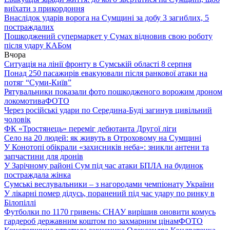
виїхати з прикордоння
Внаслідок ударів ворога на Сумщині за добу 3 загиблих, 5
постраждалих
Пошкоджений супермаркет у Сумах відновив свою роботу
після удару КАБом
Вчора
Ситуація на лінії фронту в Сумській області 8 серпня
Понад 250 пасажирів евакуювали після ранкової атаки на
потяг “Суми-Київ”
Рятувальники показали фото пошкодженого ворожим дроном
локомотива
ФОТО
Через російські удари по Середина-Буді загинув цивільний
чоловік
ФК «Тростянець» переміг дебютанта Другої ліги
Село на 20 людей: як живуть в Отроховому на Сумщині
У Конотопі обікрали «захисників неба»: зникли антени та
запчастини для дронів
У Зарічному районі Сум під час атаки БПЛА на будинок
постраждала жінка
Сумські веслувальники – з нагородами чемпіонату України
У лікарні помер дідусь, поранений під час удару по ринку в
Білопіллі
Футболки по 1170 гривень: СНАУ вирішив оновити комусь
гардероб державним коштом по захмарним цінам
ФОТО