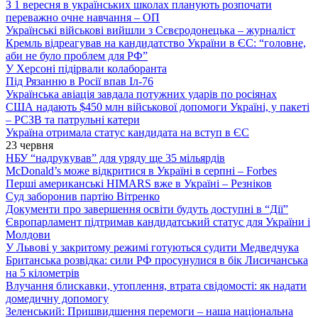
З 1 вересня в українських школах планують розпочати
переважно очне навчання – ОП
Українські військові вийшли з Сєвєродонецька – журналіст
Кремль відреагував на кандидатство України в ЄС: “головне,
аби не було проблем для РФ”
У Херсоні підірвали колаборанта
Під Рязанню в Росії впав Іл-76
Українська авіація завдала потужних ударів по росіянах
США надають $450 млн військової допомоги Україні, у пакеті
– РСЗВ та патрульні катери
Україна отримала статус кандидата на вступ в ЄС
23 червня
НБУ “надрукував” для уряду ще 35 мільярдів
McDonald’s може відкритися в Україні в серпні – Forbes
Перші американські HIMARS вже в Україні – Резніков
Суд заборонив партію Вітренко
Документи про завершення освіти будуть доступні в “Дії”
Європарламент підтримав кандидатський статус для України і
Молдови
У Львові у закритому режимі готуються судити Медведчука
Британська розвідка: сили РФ просунулися в бік Лисичанська
на 5 кілометрів
Влучання блискавки, утоплення, втрата свідомості: як надати
домедичну допомогу
Зеленський: Пришвидшення перемоги – наша національна