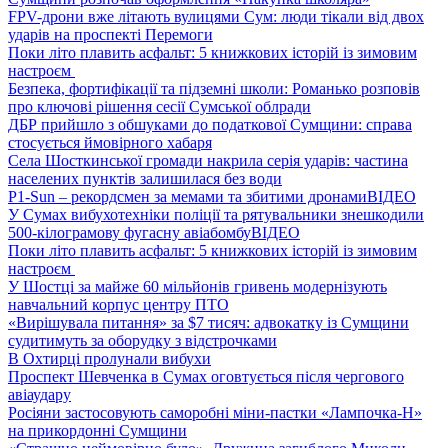
FPV-дрони вже літають вулицями Сум: люди тікали від двох
ударів на проспекті Перемоги
Поки літо плавить асфальт: 5 книжкових історій із зимовим
настроєм
Безпека, фортифікації та підземні школи: Романько розповів
про ключові рішення сесії Сумської облради
ДБР прийшло з обшуками до податкової Сумщини: справа
стосується ймовірного хабаря
Села Шосткинської громади накрила серія ударів: частина
населених пунктів залишилася без води
P1-Sun – рекордсмен за мемами та збитими дронами
ВІДЕО
У Сумах вибухотехніки поліції та рятувальники знешкодили
500-кілограмову фугасну авіабомбу
ВІДЕО
Поки літо плавить асфальт: 5 книжкових історій із зимовим
настроєм
У Шостці за майже 60 мільйонів гривень модернізують
навчальний корпус центру ПТО
«Вирішувала питання» за $7 тисяч: адвокатку із Сумщини
судитимуть за оборудку з відстрочками
В Охтирці пролунали вибухи
Проспект Шевченка в Сумах оговтується після чергового
авіаудару
Росіяни застосовують саморобні міни-пастки «Лампочка-Н»
на прикордонні Сумщини