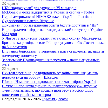
23 червня
НБУ “надрукував” для уряду ще 35 мільярдів
McDonald’s може відкритися в Україні в серпні – Forbes
Перші американські HIMARS вже в Україні – Резніков
Суд заборонив партію Вітренко
Документи про завершення освіти будуть доступні в “Дії”
Європарламент підтримав кандидатський статус для України і
Молдови
У Львові у закритому режимі готуються судити Медведчука
Британська розвідка: сили РФ просунулися в бік Лисичанська
на 5 кілометрів
Влучання блискавки, утоплення, втрата свідомості: як надати
домедичну допомогу
Зеленський: Пришвидшення перемоги – наша національна
мета
22 червня
Вчителі з регіонів, де відновлять офлайн-навчання, мають
повернутися на роботу – Шкарлет
Шольц: Німеччина продовжить постачати зброю Україні
В Україні повністю зупинено нафтопереробку – Вітренко
Туреччина заявила, що досягла прогресу з Росією щодо
вивезення українського зерна
Copyright © 2016 - 2026
Сумські Дебати
.