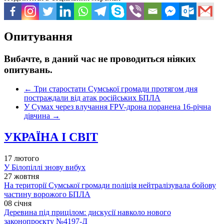
Опитування
Вибачте, в даний час не проводиться ніяких
опитувань.
←
Три старостати Сумської громади протягом дня
постраждали від атак російських БПЛА
У Сумах через влучання FPV-дрона поранена 16-річна
дівчина
→
УКРАЇНА І СВІТ
17 лютого
У Білопіллі знову вибух
27 жовтня
На території Сумської громади поліція нейтралізувала бойову
частину ворожого БПЛА
08 січня
Деревина під прицілом: дискусії навколо нового
законопроєкту №4197-Д