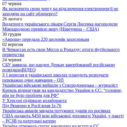
07 червня
Як визначити свою чергу на відключення електроенергії не
заходячи на сайт обленерго?
26 лютого
Видатного українського лікаря Сергія Лисенка нагородили
Міжнародною премією миру (Німеччина – США)
30 грудня
«Аврора» передала 220 шоломів захисникам
02 вересня
В Черкассах есть свои Месси и Роналду: итоги футбольного
первенства
24 червня
СБУ заявила, що нардеп Деркач завербований російською
розвідкою
ВІДЕО
З 1 вересня в українських школах планують розпочати
переважно очне навчання – ОП
Українські військові вийшли з Сєвєродонецька – журналіст
Кремль відреагував на кандидатство України в ЄС: “головне,
аби не було проблем для РФ”
У Херсоні підірвали колаборанта
Під Рязанню в Росії впав Іл-76
Українська авіація завдала потужних ударів по росіянах
США надають $450 млн військової допомоги Україні, у пакеті
– РСЗВ та патрульні катери
Україна отримала статус кандидата на вступ в ЄС