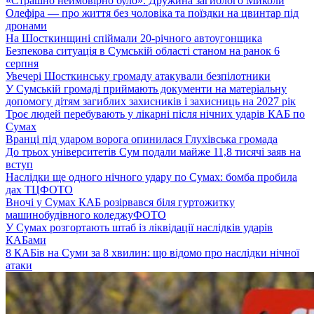
«Страшно неймовірно було». Дружина загиблого Миколи
Олефіра — про життя без чоловіка та поїздки на цвинтар під
дронами
На Шосткинщині спіймали 20-річного автоугонщика
Безпекова ситуація в Сумській області станом на ранок 6
серпня
Увечері Шосткинську громаду атакували безпілотники
У Сумській громаді приймають документи на матеріальну
допомогу дітям загиблих захисників і захисниць на 2027 рік
Троє людей перебувають у лікарні після нічних ударів КАБ по
Сумах
Вранці під ударом ворога опинилася Глухівська громада
До трьох університетів Сум подали майже 11,8 тисячі заяв на
вступ
Наслідки ще одного нічного удару по Сумах: бомба пробила
дах ТЦ
ФОТО
Вночі у Сумах КАБ розірвався біля гуртожитку
машинобудівного коледжу
ФОТО
У Сумах розгортають штаб із ліквідації наслідків ударів
КАБами
8 КАБів на Суми за 8 хвилин: що відомо про наслідки нічної
атаки