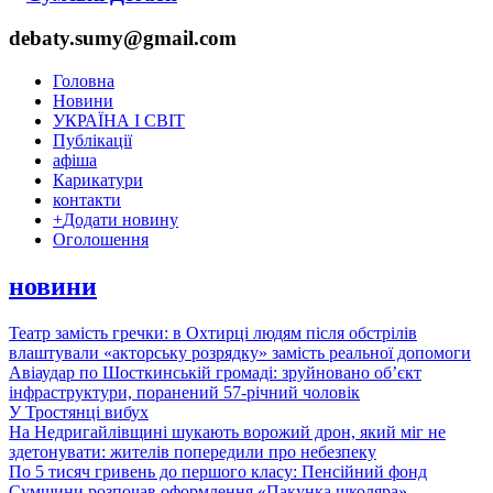
debaty.sumy@gmail.com
Головна
Новини
УКРАЇНА І СВІТ
Публікації
афіша
Карикатури
контакти
+
Додати новину
Оголошення
новини
Театр замість гречки: в Охтирці людям після обстрілів
влаштували «акторську розрядку» замість реальної допомоги
Авіаудар по Шосткинській громаді: зруйновано об’єкт
інфраструктури, поранений 57-річний чоловік
У Тростянці вибух
На Недригайлівщині шукають ворожий дрон, який міг не
здетонувати: жителів попередили про небезпеку
По 5 тисяч гривень до першого класу: Пенсійний фонд
Сумщини розпочав оформлення «Пакунка школяра»