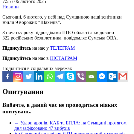
7:55 /
06 лютого 2025
Новини
Сьогодні, 6 лютого, у небі над Сумщиною наші зенітники
збили 9 ворожих “Шахедів”.
З початку року підрозділами ППО області ліквідовано
322 російських безпілотника, повідомляє Сумська ОВА.
Підписуйтесь
на нас у
ТЕЛЕГРАМ
Підписуйтесь
на нас в
ІНСТАГРАМ
Поділитися в соціальних мережах
Опитування
Вибачте, в даний час не проводиться ніяких
опитувань.
←
Удари дронів, КАБ та БПЛА: на Сумщині протягом
дня зафіксовано 47 вибухів
На Сумщині внаслідок ДТП пошкоджений газопровід
→