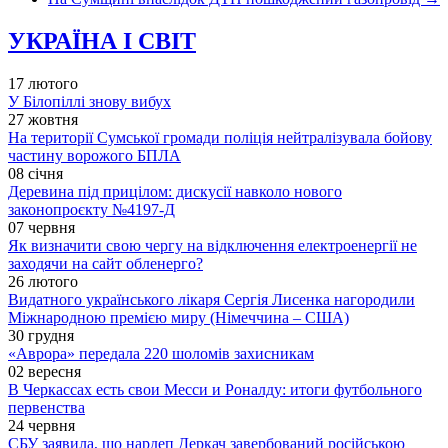
УКРАЇНА І СВІТ
17 лютого
У Білопіллі знову вибух
27 жовтня
На території Сумської громади поліція нейтралізувала бойову
частину ворожого БПЛА
08 січня
Деревина під прицілом: дискусії навколо нового
законопроєкту №4197-Д
07 червня
Як визначити свою чергу на відключення електроенергії не
заходячи на сайт обленерго?
26 лютого
Видатного українського лікаря Сергія Лисенка нагородили
Міжнародною премією миру (Німеччина – США)
30 грудня
«Аврора» передала 220 шоломів захисникам
02 вересня
В Черкассах есть свои Месси и Роналду: итоги футбольного
первенства
24 червня
СБУ заявила, що нардеп Деркач завербований російською