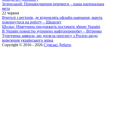
Зеленський: Пришвидшення перемоги – наша національна
мета
22 червня
Вчителі з регіонів, де відновлять офлайн-навчання, мають
повернутися на роботу – Шкарлет
Шольц: Німеччина продовжить постачати зброю Україні
В Україні повністю зупинено нафтопереробку – Вітренко
Туреччина заявила, що досягла прогресу з Росією щодо
вивезення українського зерна
Copyright © 2016 - 2026
Сумські Дебати
.