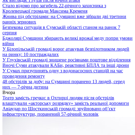
Як виглядає Глухів після нічної атаки
Стало відомо про загибель 22-річного захисника з
Кролевецької громади Максима Кременя
Жнива під обстрілами: на Сумщині вже зібрали дві третини
ранніх зернових
Безпекова ситуація в Сумській області станом на ранок 7
серпня
Бджолярі Сумщини збирають великі врожаї меду попри умови
війни
У Білопільській громаді ворог атакував безпілотником людей
на ринку: 10 постраждалих
У Глухівській громаді знищене росіянами поштове відділення
Вночі Суми атакували КАБи, реактивні БПЛА та інші дрони
У Сумах призупинять одну з водонасосних станцій на час
проведення ремонту
48 обстрілів за добу: на Сумщині поранено 13 людей, серед
них — 7-річна дитина
Вчора
Театр замість гречки: в Охтирці людям після обстрілів
влаштували «акторську розрядку» замість реальної допомоги
Авіаудар по Шосткинській громаді: зруйновано об’єкт
інфраструктури, поранений 57-річний чоловік