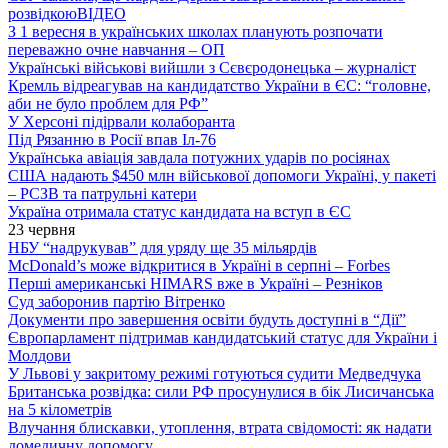
розвідкою
ВІДЕО
З 1 вересня в українських школах планують розпочати
переважно очне навчання – ОП
Українські військові вийшли з Сєвєродонецька – журналіст
Кремль відреагував на кандидатство України в ЄС: “головне,
аби не було проблем для РФ”
У Херсоні підірвали колаборанта
Під Рязанню в Росії впав Іл-76
Українська авіація завдала потужних ударів по росіянах
США надають $450 млн військової допомоги Україні, у пакеті
– РСЗВ та патрульні катери
Україна отримала статус кандидата на вступ в ЄС
23 червня
НБУ “надрукував” для уряду ще 35 мільярдів
McDonald’s може відкритися в Україні в серпні – Forbes
Перші американські HIMARS вже в Україні – Резніков
Суд заборонив партію Вітренко
Документи про завершення освіти будуть доступні в “Дії”
Європарламент підтримав кандидатський статус для України і
Молдови
У Львові у закритому режимі готуються судити Медведчука
Британська розвідка: сили РФ просунулися в бік Лисичанська
на 5 кілометрів
Влучання блискавки, утоплення, втрата свідомості: як надати
домедичну допомогу