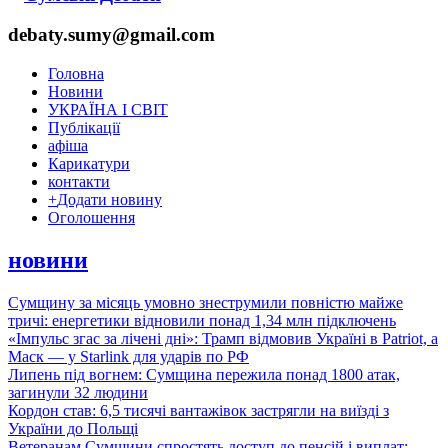
debaty.sumy@gmail.com
Головна
Новини
УКРАЇНА І СВІТ
Публікації
афіша
Карикатури
контакти
+
Додати новину
Оголошення
новини
Сумщину за місяць умовно знеструмили повністю майже
тричі: енергетики відновили понад 1,34 млн підключень
«Імпульс згас за лічені дні»: Трамп відмовив Україні в Patriot, а
Маск — у Starlink для ударів по РФ
Липень під вогнем: Сумщина пережила понад 1800 атак,
загинули 32 людини
Кордон став: 6,5 тисячі вантажівок застрягли на виїзді з
України до Польщі
Ветеранам Сумщини спростять доступ до пенсій і виплат: