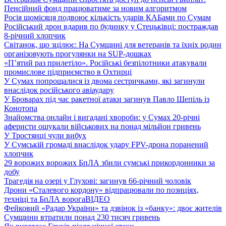
Пенсійний фонд працюватиме за новим алгоритмом
Росія щомісяця подвоює кількість ударів КАБами по Сумам
Російський дрон вдарив по будинку у Стецьківці: постраждав
8-річний хлопчик
Світанок, що зцілює: На Сумщині для ветеранів та їхніх родин
організовують прогулянки на SUP-дошках
«П’ятий раз прилетіло». Російські безпілотники атакували
промислове підприємство в Охтирці
У Сумах попрощалися із двома сестричками, які загинули
внаслідок російського авіаудару
У Броварах під час ракетної атаки загинув Павло Шепіль із
Конотопа
Знайомства онлайн і вигадані хвороби: у Сумах 20-річні
аферисти ошукали військових на понад мільйон гривень
У Тростянці чули вибух
У Сумській громаді внаслідок удару FPV-дрона поранений
хлопчик
29 ворожих ворожих БпЛА збили сумські прикордонники за
добу
Трагедія на озері у Глухові: загинув 66-річний чоловік
Дрони «Сталевого кордону» відпрацювали по позиціях,
техніці та БпЛА ворога
ВІДЕО
Фейковий «Радар України» та дзвінок із «банку»: двоє жителів
Сумщини втратили понад 230 тисяч гривень