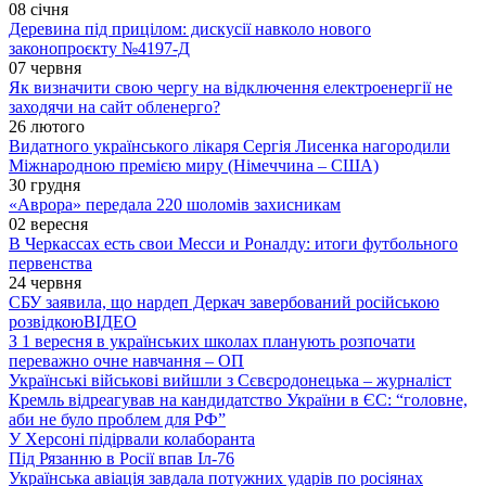
08 січня
Деревина під прицілом: дискусії навколо нового
законопроєкту №4197-Д
07 червня
Як визначити свою чергу на відключення електроенергії не
заходячи на сайт обленерго?
26 лютого
Видатного українського лікаря Сергія Лисенка нагородили
Міжнародною премією миру (Німеччина – США)
30 грудня
«Аврора» передала 220 шоломів захисникам
02 вересня
В Черкассах есть свои Месси и Роналду: итоги футбольного
первенства
24 червня
СБУ заявила, що нардеп Деркач завербований російською
розвідкою
ВІДЕО
З 1 вересня в українських школах планують розпочати
переважно очне навчання – ОП
Українські військові вийшли з Сєвєродонецька – журналіст
Кремль відреагував на кандидатство України в ЄС: “головне,
аби не було проблем для РФ”
У Херсоні підірвали колаборанта
Під Рязанню в Росії впав Іл-76
Українська авіація завдала потужних ударів по росіянах