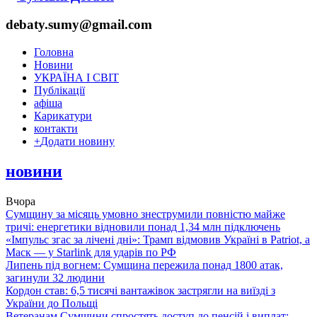
debaty.sumy@gmail.com
Головна
Новини
УКРАЇНА І СВІТ
Публікації
афіша
Карикатури
контакти
+
Додати новину
новини
Вчора
Сумщину за місяць умовно знеструмили повністю майже
тричі: енергетики відновили понад 1,34 млн підключень
«Імпульс згас за лічені дні»: Трамп відмовив Україні в Patriot, а
Маск — у Starlink для ударів по РФ
Липень під вогнем: Сумщина пережила понад 1800 атак,
загинули 32 людини
Кордон став: 6,5 тисячі вантажівок застрягли на виїзді з
України до Польщі
Ветеранам Сумщини спростять доступ до пенсій і виплат: