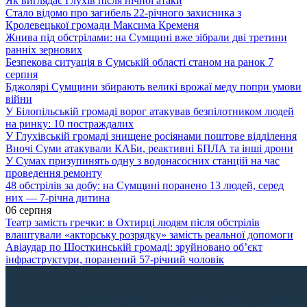
Як виглядає Глухів після нічної атаки
Стало відомо про загибель 22-річного захисника з
Кролевецької громади Максима Кременя
Жнива під обстрілами: на Сумщині вже зібрали дві третини
ранніх зернових
Безпекова ситуація в Сумській області станом на ранок 7
серпня
Бджолярі Сумщини збирають великі врожаї меду попри умови
війни
У Білопільській громаді ворог атакував безпілотником людей
на ринку: 10 постраждалих
У Глухівській громаді знищене росіянами поштове відділення
Вночі Суми атакували КАБи, реактивні БПЛА та інші дрони
У Сумах призупинять одну з водонасосних станцій на час
проведення ремонту
48 обстрілів за добу: на Сумщині поранено 13 людей, серед
них — 7-річна дитина
06 серпня
Театр замість гречки: в Охтирці людям після обстрілів
влаштували «акторську розрядку» замість реальної допомоги
Авіаудар по Шосткинській громаді: зруйновано об’єкт
інфраструктури, поранений 57-річний чоловік