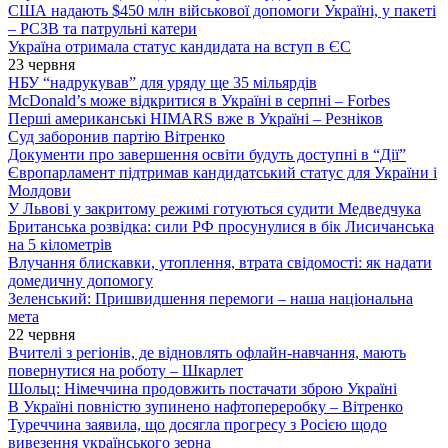
США надають $450 млн військової допомоги Україні, у пакеті
– РСЗВ та патрульні катери
Україна отримала статус кандидата на вступ в ЄС
23 червня
НБУ “надрукував” для уряду ще 35 мільярдів
McDonald’s може відкритися в Україні в серпні – Forbes
Перші американські HIMARS вже в Україні – Резніков
Суд заборонив партію Вітренко
Документи про завершення освіти будуть доступні в “Дії”
Європарламент підтримав кандидатський статус для України і
Молдови
У Львові у закритому режимі готуються судити Медведчука
Британська розвідка: сили РФ просунулися в бік Лисичанська
на 5 кілометрів
Влучання блискавки, утоплення, втрата свідомості: як надати
домедичну допомогу
Зеленський: Пришвидшення перемоги – наша національна
мета
22 червня
Вчителі з регіонів, де відновлять офлайн-навчання, мають
повернутися на роботу – Шкарлет
Шольц: Німеччина продовжить постачати зброю Україні
В Україні повністю зупинено нафтопереробку – Вітренко
Туреччина заявила, що досягла прогресу з Росією щодо
вивезення українського зерна