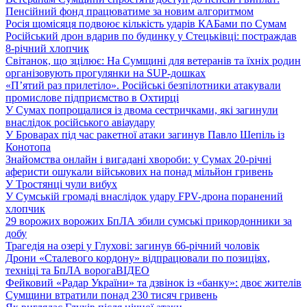
Пенсійний фонд працюватиме за новим алгоритмом
Росія щомісяця подвоює кількість ударів КАБами по Сумам
Російський дрон вдарив по будинку у Стецьківці: постраждав
8-річний хлопчик
Світанок, що зцілює: На Сумщині для ветеранів та їхніх родин
організовують прогулянки на SUP-дошках
«П’ятий раз прилетіло». Російські безпілотники атакували
промислове підприємство в Охтирці
У Сумах попрощалися із двома сестричками, які загинули
внаслідок російського авіаудару
У Броварах під час ракетної атаки загинув Павло Шепіль із
Конотопа
Знайомства онлайн і вигадані хвороби: у Сумах 20-річні
аферисти ошукали військових на понад мільйон гривень
У Тростянці чули вибух
У Сумській громаді внаслідок удару FPV-дрона поранений
хлопчик
29 ворожих ворожих БпЛА збили сумські прикордонники за
добу
Трагедія на озері у Глухові: загинув 66-річний чоловік
Дрони «Сталевого кордону» відпрацювали по позиціях,
техніці та БпЛА ворога
ВІДЕО
Фейковий «Радар України» та дзвінок із «банку»: двоє жителів
Сумщини втратили понад 230 тисяч гривень