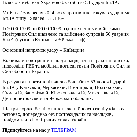
Всього в небі над Україною було збито 53 ударні БпЛА.
У ніч на 16 вересня 2024 року противник атакував ударними
БпЛА типу «Shahed-131/136».
Із 20.00 15.09 по 06.00 16.09 радіотехнічними військами
Повітряних Сил виявлено та здійснено супровід 56 ударних
БплА (пуски із Курська та Єйська – рф).
Основний напрямок удару – Київщина.
Відбивали повітряний напад авіація, зенітні ракетні війська,
підрозділи РЕБ та мобільні вогневі групи Повітряних Сил та
Сил оборони України.
В результаті протиповітряного бою збито 53 ворожі ударні
БпЛА у Київській, Черкаській, Вінницькій, Полтавській,
Сумській, Запорізькій, Кіровоградській, Миколаївській,
Дніпропетровській та Черкаській областях.
Ще три ворожі безпілотники локаційно втрачені у кількох
регіонах, попередньо без постраждалих та наслідків,
повідомили в Повітряних силах України.
Підписуйтесь
на нас у
ТЕЛЕГРАМ