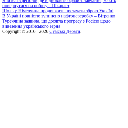
Вчителі з регіонів, де відновлять офлайн-навчання, мають
повернутися на роботу – Шкарлет
Шольц: Німеччина продовжить постачати зброю Україні
В Україні повністю зупинено нафтопереробку – Вітренко
Туреччина заявила, що досягла прогресу з Росією щодо
вивезення українського зерна
Copyright © 2016 - 2026
Сумські Дебати
.