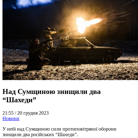
Над Сумщиною знищили два
“Шахеди”
21:55 /
20 грудня 2023
Новини
У небі над Сумщиною сили протиповітряної оборони
знищили два російських “Шахеди”.