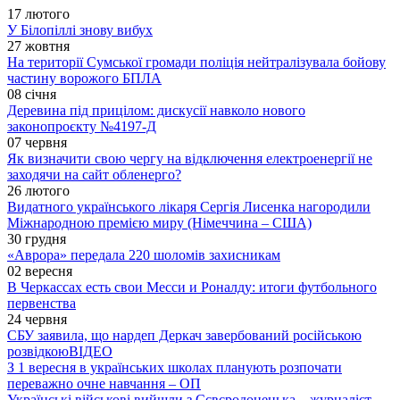
17 лютого
У Білопіллі знову вибух
27 жовтня
На території Сумської громади поліція нейтралізувала бойову
частину ворожого БПЛА
08 січня
Деревина під прицілом: дискусії навколо нового
законопроєкту №4197-Д
07 червня
Як визначити свою чергу на відключення електроенергії не
заходячи на сайт обленерго?
26 лютого
Видатного українського лікаря Сергія Лисенка нагородили
Міжнародною премією миру (Німеччина – США)
30 грудня
«Аврора» передала 220 шоломів захисникам
02 вересня
В Черкассах есть свои Месси и Роналду: итоги футбольного
первенства
24 червня
СБУ заявила, що нардеп Деркач завербований російською
розвідкою
ВІДЕО
З 1 вересня в українських школах планують розпочати
переважно очне навчання – ОП
Українські військові вийшли з Сєвєродонецька – журналіст