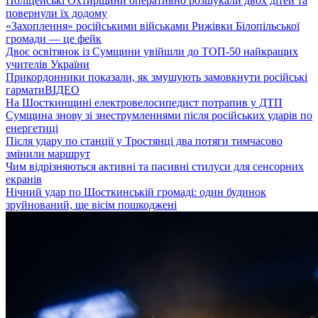
Поліцейські Охтирщини оперативно розшукали двох дітей та
повернули їх додому
«Захоплення» російськими військами Рижівки Білопільської
громади — це фейк
Двоє освітянок із Сумщини увійшли до ТОП-50 найкращих
учителів України
Прикордонники показали, як змушують замовкнути російські
гармати
ВІДЕО
На Шосткинщині електровелосипедист потрапив у ДТП
Сумщина знову зі знеструмленнями після російських ударів по
енергетиці
Після удару по станції у Тростянці два потяги тимчасово
змінили маршрут
Чим відрізняються активні та пасивні стилуси для сенсорних
екранів
Нічний удар по Шосткинській громаді: один будинок
зруйнований, ще вісім пошкоджені