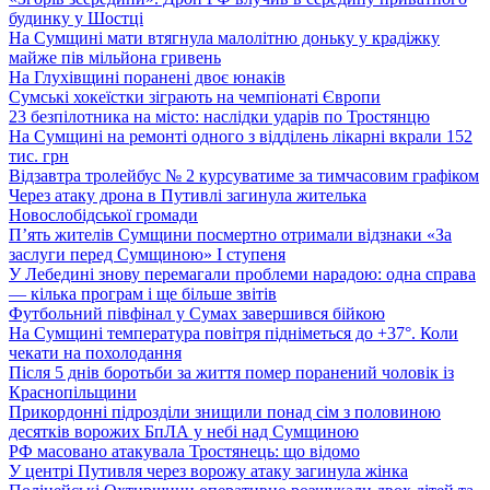
будинку у Шостці
На Сумщині мати втягнула малолітню доньку у крадіжку
майже пів мільйона гривень
На Глухівщині поранені двоє юнаків
Сумські хокеїстки зіграють на чемпіонаті Європи
23 безпілотника на місто: наслідки ударів по Тростянцю
На Сумщині на ремонті одного з відділень лікарні вкрали 152
тис. грн
Відзавтра тролейбус № 2 курсуватиме за тимчасовим графіком
Через атаку дрона в Путивлі загинула жителька
Новослобідської громади
П’ять жителів Сумщини посмертно отримали відзнаки «За
заслуги перед Сумщиною» І ступеня
У Лебедині знову перемагали проблеми нарадою: одна справа
— кілька програм і ще більше звітів
Футбольний півфінал у Сумах завершився бійкою
На Сумщині температура повітря підніметься до +37°. Коли
чекати на похолодання
Після 5 днів боротьби за життя помер поранений чоловік із
Краснопільщини
Прикордонні підрозділи знищили понад сім з половиною
десятків ворожих БпЛА у небі над Сумщиною
РФ масовано атакувала Тростянець: що відомо
У центрі Путивля через ворожу атаку загинула жінка