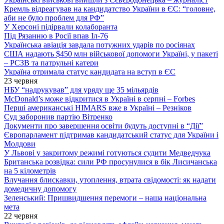
Кремль відреагував на кандидатство України в ЄС: “головне,
аби не було проблем для РФ”
У Херсоні підірвали колаборанта
Під Рязанню в Росії впав Іл-76
Українська авіація завдала потужних ударів по росіянах
США надають $450 млн військової допомоги Україні, у пакеті
– РСЗВ та патрульні катери
Україна отримала статус кандидата на вступ в ЄС
23 червня
НБУ “надрукував” для уряду ще 35 мільярдів
McDonald’s може відкритися в Україні в серпні – Forbes
Перші американські HIMARS вже в Україні – Резніков
Суд заборонив партію Вітренко
Документи про завершення освіти будуть доступні в “Дії”
Європарламент підтримав кандидатський статус для України і
Молдови
У Львові у закритому режимі готуються судити Медведчука
Британська розвідка: сили РФ просунулися в бік Лисичанська
на 5 кілометрів
Влучання блискавки, утоплення, втрата свідомості: як надати
домедичну допомогу
Зеленський: Пришвидшення перемоги – наша національна
мета
22 червня