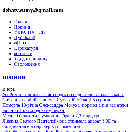
debaty.sumy@gmail.com
Головна
Новини
УКРАЇНА І СВІТ
Публікації
афіша
Карикатури
контакти
+
Додати новину
Оголошення
новини
Вчора
Усі Ромни залишаться без води: на водозаборі сталася аварія
Ситуація на лінії фронту в Сумській області 5 серпня
Померла 13-річна Олександра Макуха, поранена під час атаки
на Зноб-Новгородське у червні
Місцеві бюджети Сумщини зібрали 7,3 млрд грн
Лікарня Святого Пантелеймона отримала апарат УЗД та
обладнання від партнерів із Німеччини
«Згорів зсередини». Дрон РФ влучив в середину приватного