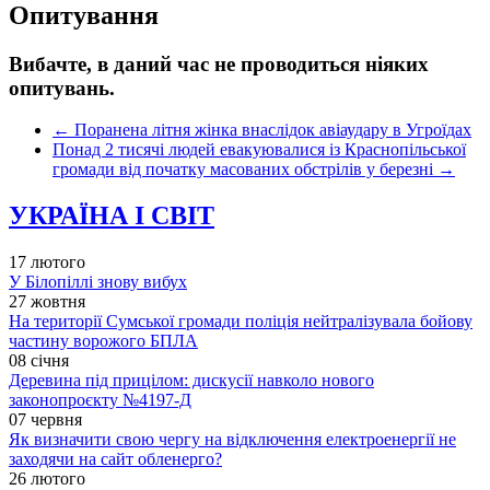
Опитування
Вибачте, в даний час не проводиться ніяких
опитувань.
←
Поранена літня жінка внаслідок авіаудару в Угроїдах
Понад 2 тисячі людей евакуювалися із Краснопільської
громади від початку масованих обстрілів у березні
→
УКРАЇНА І СВІТ
17 лютого
У Білопіллі знову вибух
27 жовтня
На території Сумської громади поліція нейтралізувала бойову
частину ворожого БПЛА
08 січня
Деревина під прицілом: дискусії навколо нового
законопроєкту №4197-Д
07 червня
Як визначити свою чергу на відключення електроенергії не
заходячи на сайт обленерго?
26 лютого