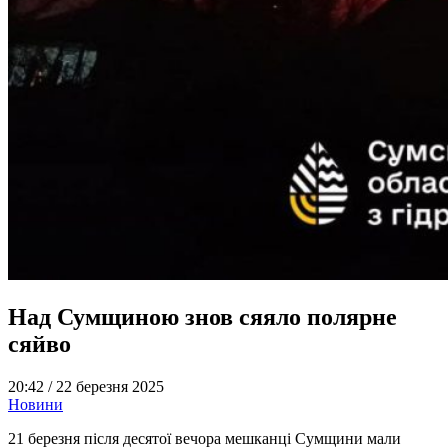
Над Сумщиною знов сяяло полярне
сяйво
20:42 /
22 березня 2025
Новини
21 березня після десятої вечора мешканці Сумщини мали