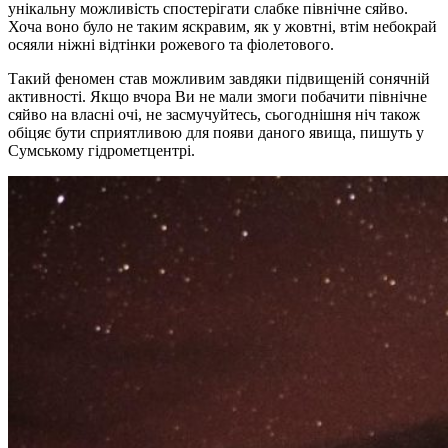
унікальну можливість спостерігати слабке північне сяйво.
Хоча воно було не таким яскравим, як у жовтні, втім небокрай
осяяли ніжні відтінки рожевого та фіолетового.
Такий феномен став можливим завдяки підвищеній сонячній
активності. Якщо вчора Ви не мали змоги побачити північне
сяйво на власні очі, не засмучуйтесь, сьогоднішня ніч також
обіцяє бути сприятливою для появи даного явища, пишуть у
Сумському гідрометцентрі.