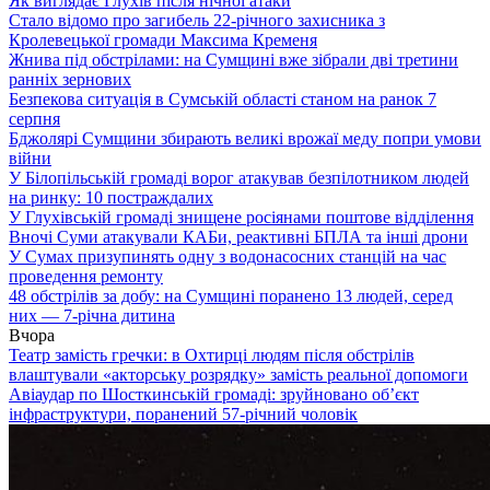
Як виглядає Глухів після нічної атаки
Стало відомо про загибель 22-річного захисника з
Кролевецької громади Максима Кременя
Жнива під обстрілами: на Сумщині вже зібрали дві третини
ранніх зернових
Безпекова ситуація в Сумській області станом на ранок 7
серпня
Бджолярі Сумщини збирають великі врожаї меду попри умови
війни
У Білопільській громаді ворог атакував безпілотником людей
на ринку: 10 постраждалих
У Глухівській громаді знищене росіянами поштове відділення
Вночі Суми атакували КАБи, реактивні БПЛА та інші дрони
У Сумах призупинять одну з водонасосних станцій на час
проведення ремонту
48 обстрілів за добу: на Сумщині поранено 13 людей, серед
них — 7-річна дитина
Вчора
Театр замість гречки: в Охтирці людям після обстрілів
влаштували «акторську розрядку» замість реальної допомоги
Авіаудар по Шосткинській громаді: зруйновано об’єкт
інфраструктури, поранений 57-річний чоловік