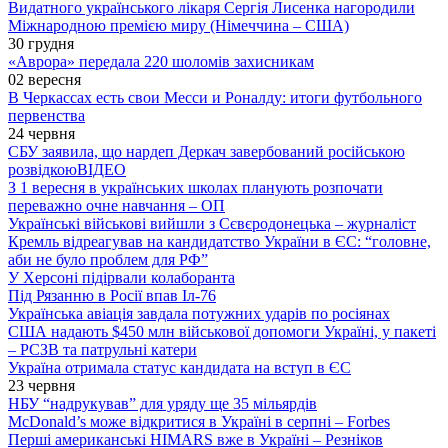
Видатного українського лікаря Сергія Лисенка нагородили
Міжнародною премією миру (Німеччина – США)
30 грудня
«Аврора» передала 220 шоломів захисникам
02 вересня
В Черкассах есть свои Месси и Роналду: итоги футбольного
первенства
24 червня
СБУ заявила, що нардеп Деркач завербований російською
розвідкою
ВІДЕО
З 1 вересня в українських школах планують розпочати
переважно очне навчання – ОП
Українські військові вийшли з Сєвєродонецька – журналіст
Кремль відреагував на кандидатство України в ЄС: “головне,
аби не було проблем для РФ”
У Херсоні підірвали колаборанта
Під Рязанню в Росії впав Іл-76
Українська авіація завдала потужних ударів по росіянах
США надають $450 млн військової допомоги Україні, у пакеті
– РСЗВ та патрульні катери
Україна отримала статус кандидата на вступ в ЄС
23 червня
НБУ “надрукував” для уряду ще 35 мільярдів
McDonald’s може відкритися в Україні в серпні – Forbes
Перші американські HIMARS вже в Україні – Резніков