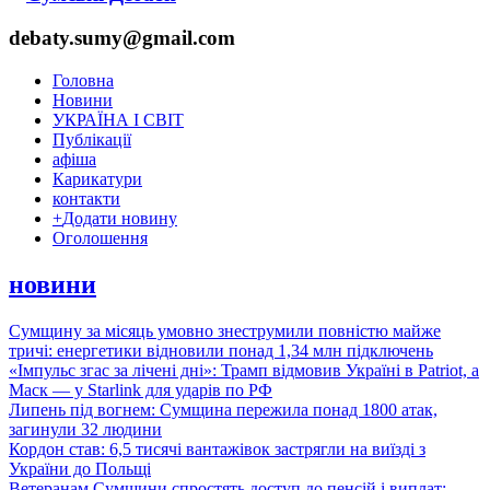
debaty.sumy@gmail.com
Головна
Новини
УКРАЇНА І СВІТ
Публікації
афіша
Карикатури
контакти
+
Додати новину
Оголошення
новини
Сумщину за місяць умовно знеструмили повністю майже
тричі: енергетики відновили понад 1,34 млн підключень
«Імпульс згас за лічені дні»: Трамп відмовив Україні в Patriot, а
Маск — у Starlink для ударів по РФ
Липень під вогнем: Сумщина пережила понад 1800 атак,
загинули 32 людини
Кордон став: 6,5 тисячі вантажівок застрягли на виїзді з
України до Польщі
Ветеранам Сумщини спростять доступ до пенсій і виплат: