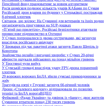
Пенсійний фонд працюватиме за новим алгоритмом
Росія щомісяця подвоює кількість ударів КАБами по Сумам
Російський дрон вдарив по будинку у Стецьківці: постраждав
8-річний хлопчик
Світанок, що зцілює: На Сумщині для ветеранів та їхніх родин
організовують прогулянки на SUP-дошках
«П’ятий раз прилетіло». Російські безпілотники атакували
промислове підприємство в Охтирці
У Сумах попрощалися із двома сестричками, які загинули
внаслідок російського авіаудару
У Броварах під час ракетної атаки загинув Павло Шепіль із
Конотопа
Знайомства онлайн і вигадані хвороби: у Сумах 20-річні
аферисти ошукали військових на понад мільйон гривень
У Тростянці чули вибух
У Сумській громаді внаслідок удару FPV-дрона поранений
хлопчик
29 ворожих ворожих БпЛА збили сумські прикордонники за
добу
Трагедія на озері у Глухові: загинув 66-річний чоловік
Дрони «Сталевого кордону» відпрацювали по позиціях,
техніці та БпЛА ворога
ВІДЕО
Фейковий «Радар України» та дзвінок із «банку»: двоє жителів
Сумщини втратили понад 230 тисяч гривень