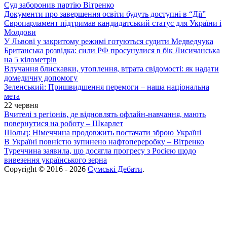
Суд заборонив партію Вітренко
Документи про завершення освіти будуть доступні в “Дії”
Європарламент підтримав кандидатський статус для України і
Молдови
У Львові у закритому режимі готуються судити Медведчука
Британська розвідка: сили РФ просунулися в бік Лисичанська
на 5 кілометрів
Влучання блискавки, утоплення, втрата свідомості: як надати
домедичну допомогу
Зеленський: Пришвидшення перемоги – наша національна
мета
22 червня
Вчителі з регіонів, де відновлять офлайн-навчання, мають
повернутися на роботу – Шкарлет
Шольц: Німеччина продовжить постачати зброю Україні
В Україні повністю зупинено нафтопереробку – Вітренко
Туреччина заявила, що досягла прогресу з Росією щодо
вивезення українського зерна
Copyright © 2016 - 2026
Сумські Дебати
.