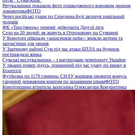
потяг “Суми-Київ”
Рятувальники показали фото пошкодженого ворожим дроном
локомотива
ФОТО
Через російські удари по Середина-Буді загинув цивільний
чоловік
ФК «Тростянець» переміг дебютанта Другої ліги
Село на 20 людей: як живуть в Отроховому на Сумщині
У Конотопі обікрали «захисників неба»: зникли антени та
запчастини для дронів
У Зарічному районі Сум під час атаки БПЛА на будинок
постраждала жінка
Сумські веслувальники – з нагородами чемпіонату України
У лікарні помер дідусь, поранений під час удару по ринку в
Білопіллі
Футболки по 1170 гривень: СНАУ вирішив оновити комусь
гардероб державним коштом по захмарним цінам
ФОТО
Конотопщина втратила захисника Олександра Кондратенка