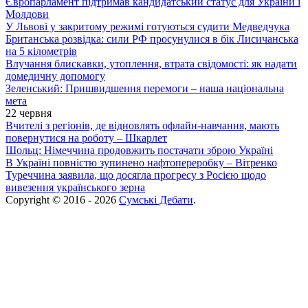
Європарламент підтримав кандидатський статус для України і
Молдови
У Львові у закритому режимі готуються судити Медведчука
Британська розвідка: сили РФ просунулися в бік Лисичанська
на 5 кілометрів
Влучання блискавки, утоплення, втрата свідомості: як надати
домедичну допомогу
Зеленський: Пришвидшення перемоги – наша національна
мета
22 червня
Вчителі з регіонів, де відновлять офлайн-навчання, мають
повернутися на роботу – Шкарлет
Шольц: Німеччина продовжить постачати зброю Україні
В Україні повністю зупинено нафтопереробку – Вітренко
Туреччина заявила, що досягла прогресу з Росією щодо
вивезення українського зерна
Copyright © 2016 - 2026
Сумські Дебати
.