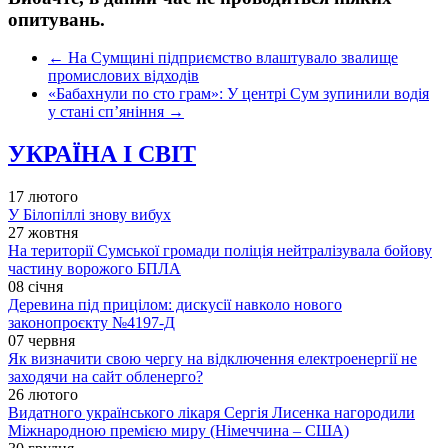
опитувань.
←
На Сумщині підприємство влаштувало звалище
промислових відходів
«Бабахнули по сто грам»: У центрі Сум зупинили водія
у стані сп’яніння
→
УКРАЇНА І СВІТ
17 лютого
У Білопіллі знову вибух
27 жовтня
На території Сумської громади поліція нейтралізувала бойову
частину ворожого БПЛА
08 січня
Деревина під прицілом: дискусії навколо нового
законопроєкту №4197-Д
07 червня
Як визначити свою чергу на відключення електроенергії не
заходячи на сайт обленерго?
26 лютого
Видатного українського лікаря Сергія Лисенка нагородили
Міжнародною премією миру (Німеччина – США)