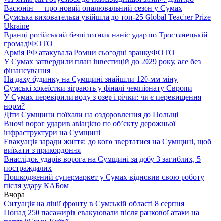
Васюнін — про новий опалювальний сезон у Сумах
Сумська вихователька увійшла до топ-25 Global Teacher Prize
Ukraine
Вранці російський безпілотник наніс удар по Тростянецькій
громаді
ФОТО
Армія РФ атакувала Ромни сьогодні зранку
ФОТО
У Сумах затвердили план інвестицій до 2029 року, але без
фінансування
На даху будинку на Сумщині знайшли 120-мм міну
Сумські хокеїстки зіграють у фіналі чемпіонату Європи
У Сумах перевірили воду з озер і річки: чи є перевищення
норм?
Діти Сумщини поїхали на оздоровлення до Польщі
Вночі ворог ударив авіацією по обʼєкту дорожньої
інфраструктури на Сумщині
Евакуація заради життя: до кого звертатися на Сумщині, щоб
виїхати з прикордоння
Внаслідок ударів ворога на Сумщині за добу 3 загиблих, 5
постраждалих
Пошкоджений супермаркет у Сумах відновив свою роботу
після удару КАБом
Вчора
Ситуація на лінії фронту в Сумській області 8 серпня
Понад 250 пасажирів евакуювали після ранкової атаки на