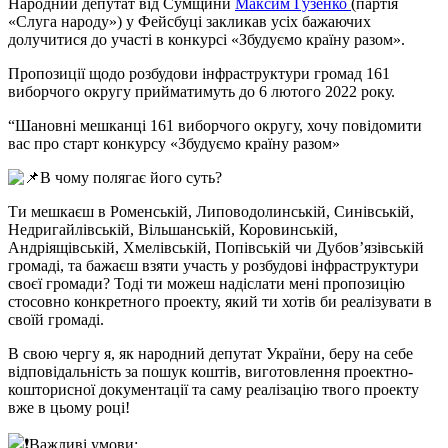
Народний депутат від Сумщини
Максим Гузенко
(партія
«Слуга народу») у Фейсбуці закликав усіх бажаючих
долучитися до участі в конкурсі «Збудуємо країну разом».
Пропозиції щодо розбудови інфраструктури громад 161
виборчого округу прийматимуть до 6 лютого 2022 року.
“Шановні мешканці 161 виборчого округу, хочу повідомити
вас про старт конкурсу «Збудуємо країну разом»
В чому полягає його суть?
Ти мешкаєш в Роменській, Липоводолинській, Синівській,
Недригайлівській, Вільшанській, Коровинській,
Андріящівській, Хмелівській, Попівській чи Дубов’язівській
громаді, та бажаєш взяти участь у розбудові інфраструктури
своєї громади? Тоді ти можеш надіслати мені пропозицію
стосовно конкретного проекту, який ти хотів би реалізувати в
своїй громаді.
В свою чергу я, як народний депутат України, беру на себе
відповідальність за пошук коштів, виготовлення проектно-
кошторисної документації та саму реалізацію твого проекту
вже в цьому році!
Важливі умови: