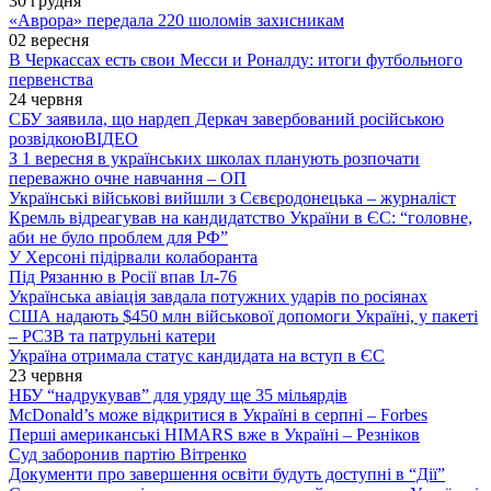
30 грудня
«Аврора» передала 220 шоломів захисникам
02 вересня
В Черкассах есть свои Месси и Роналду: итоги футбольного
первенства
24 червня
СБУ заявила, що нардеп Деркач завербований російською
розвідкою
ВІДЕО
З 1 вересня в українських школах планують розпочати
переважно очне навчання – ОП
Українські військові вийшли з Сєвєродонецька – журналіст
Кремль відреагував на кандидатство України в ЄС: “головне,
аби не було проблем для РФ”
У Херсоні підірвали колаборанта
Під Рязанню в Росії впав Іл-76
Українська авіація завдала потужних ударів по росіянах
США надають $450 млн військової допомоги Україні, у пакеті
– РСЗВ та патрульні катери
Україна отримала статус кандидата на вступ в ЄС
23 червня
НБУ “надрукував” для уряду ще 35 мільярдів
McDonald’s може відкритися в Україні в серпні – Forbes
Перші американські HIMARS вже в Україні – Резніков
Суд заборонив партію Вітренко
Документи про завершення освіти будуть доступні в “Дії”