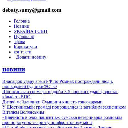
debaty.sumy@gmail.com
Головна
Новини
УКРАЇНА І СВІТ
Публікації
афіша
Карикатури
контакти
+
Додати новину
новини
Внаслідок удару армії РФ по Ромнах постраждали люди,
пошкоджені будинки
ФОТО
Шосткинська громада: щодоби 3-5 ворожих ударів, зростає
кількість ВПО
Дитячі майданчики Сумщини кишать токсокарами
У Шосткинській громаді попрощалися із загиблим захисником
Віталієм Волянським
«Вдячність в очах пацієнтів»: сумська ветеринарка розповіла
про порятунок тварин у прифронтовому місті
«П’ятий рік готуємося до найскладнішої зими». Дмитро