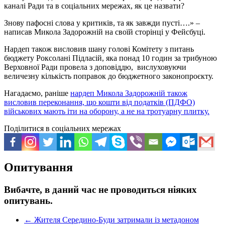
каналі Ради та в соціальних мережах, як це назвати?
Знову пафосні слова у критиків, та як завжди пусті….» –
написав Микола Задорожній на своїй сторінці у Фейсбуці.
Нардеп також висловив шану голові Комітету з питань
бюджету Роксолані Підласій, яка понад 10 годин за трибуною
Верховної Ради провела з доповіддю, вислуховуючи
величезну кількість поправок до бюджетного законопроєкту.
Нагадаємо, раніше
нардеп Микола Задорожній також
висловив переконання, що кошти від податків (ПДФО)
військових мають іти на оборону, а не на тротуарну плитку.
Поділитися в соціальних мережах
Опитування
Вибачте, в даний час не проводиться ніяких
опитувань.
←
Жителя Середино-Буди затримали із метадоном