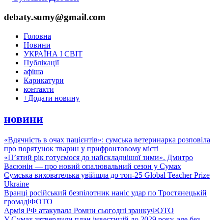
debaty.sumy@gmail.com
Головна
Новини
УКРАЇНА І СВІТ
Публікації
афіша
Карикатури
контакти
+
Додати новину
новини
«Вдячність в очах пацієнтів»: сумська ветеринарка розповіла
про порятунок тварин у прифронтовому місті
«П’ятий рік готуємося до найскладнішої зими». Дмитро
Васюнін — про новий опалювальний сезон у Сумах
Сумська вихователька увійшла до топ-25 Global Teacher Prize
Ukraine
Вранці російський безпілотник наніс удар по Тростянецькій
громаді
ФОТО
Армія РФ атакувала Ромни сьогодні зранку
ФОТО
У Сумах затвердили план інвестицій до 2029 року, але без