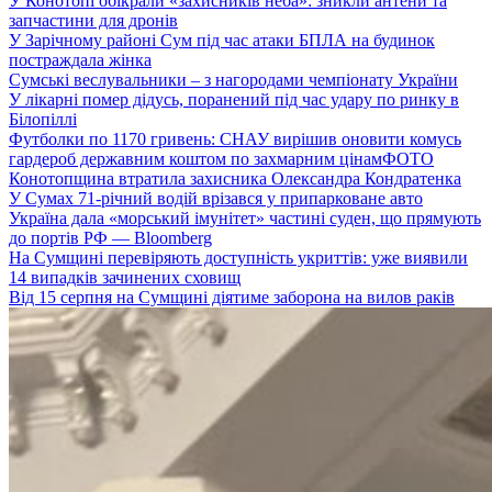
У Конотопі обікрали «захисників неба»: зникли антени та
запчастини для дронів
У Зарічному районі Сум під час атаки БПЛА на будинок
постраждала жінка
Сумські веслувальники – з нагородами чемпіонату України
У лікарні помер дідусь, поранений під час удару по ринку в
Білопіллі
Футболки по 1170 гривень: СНАУ вирішив оновити комусь
гардероб державним коштом по захмарним цінам
ФОТО
Конотопщина втратила захисника Олександра Кондратенка
У Сумах 71-річний водій врізався у припарковане авто
Україна дала «морський імунітет» частині суден, що прямують
до портів РФ — Bloomberg
На Сумщині перевіряють доступність укриттів: уже виявили
14 випадків зачинених сховищ
Від 15 серпня на Сумщині діятиме заборона на вилов раків