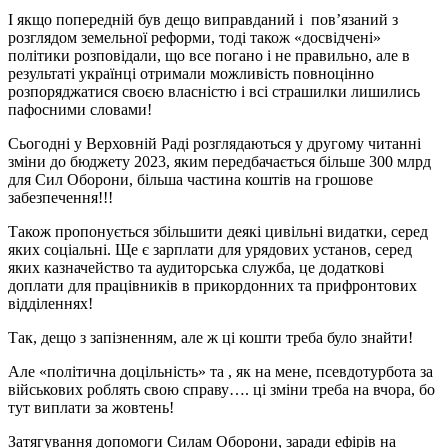
І якщо попередній був дещо виправданий і повʼязаний з
розглядом земельної реформи, тоді також «досвідчені»
політики розповідали, що все погано і не правильно, але в
результаті українці отримали можливість повноцінно
розпоряджатися своєю власністю і всі страшилки лишились
пафосними словами!
Сьогодні у Верховній Раді розглядаються у другому читанні
зміни до бюджету 2023, яким передбачається більше 300 млрд
для Сил Оборони, більша частина коштів на грошове
забезпечення!!!
Також пропонується збільшити деякі цивільні видатки, серед
яких соціальні. Ще є зарплати для урядових установ, серед
яких казначейство та аудиторська служба, це додаткові
доплати для працівників в прикордонних та прифронтових
відділеннях!
Так, дещо з запізненням, але ж ці кошти треба було знайти!
Але «політична доцільність» та , як на мене, псевдотурбота за
військових роблять свою справу…. ці зміни треба на вчора, бо
тут виплати за жовтень!
Затягування допомоги Силам Оборони, заради ефірів на