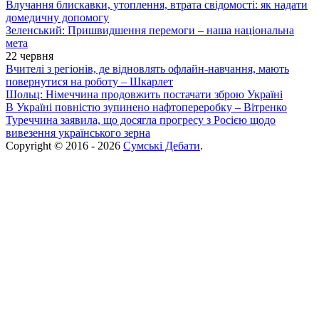
Влучання блискавки, утоплення, втрата свідомості: як надати
домедичну допомогу
Зеленський: Пришвидшення перемоги – наша національна
мета
22 червня
Вчителі з регіонів, де відновлять офлайн-навчання, мають
повернутися на роботу – Шкарлет
Шольц: Німеччина продовжить постачати зброю Україні
В Україні повністю зупинено нафтопереробку – Вітренко
Туреччина заявила, що досягла прогресу з Росією щодо
вивезення українського зерна
Copyright © 2016 - 2026
Сумські Дебати
.