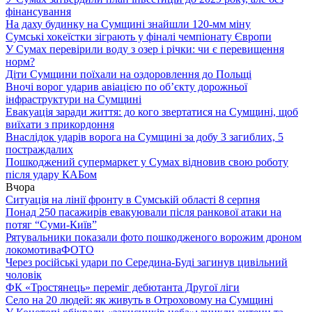
фінансування
На даху будинку на Сумщині знайшли 120-мм міну
Сумські хокеїстки зіграють у фіналі чемпіонату Європи
У Сумах перевірили воду з озер і річки: чи є перевищення
норм?
Діти Сумщини поїхали на оздоровлення до Польщі
Вночі ворог ударив авіацією по обʼєкту дорожньої
інфраструктури на Сумщині
Евакуація заради життя: до кого звертатися на Сумщині, щоб
виїхати з прикордоння
Внаслідок ударів ворога на Сумщині за добу 3 загиблих, 5
постраждалих
Пошкоджений супермаркет у Сумах відновив свою роботу
після удару КАБом
Вчора
Ситуація на лінії фронту в Сумській області 8 серпня
Понад 250 пасажирів евакуювали після ранкової атаки на
потяг “Суми-Київ”
Рятувальники показали фото пошкодженого ворожим дроном
локомотива
ФОТО
Через російські удари по Середина-Буді загинув цивільний
чоловік
ФК «Тростянець» переміг дебютанта Другої ліги
Село на 20 людей: як живуть в Отроховому на Сумщині