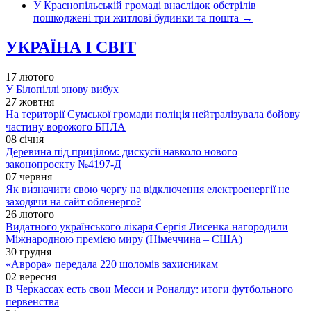
У Краснопільській громаді внаслідок обстрілів
пошкоджені три житлові будинки та пошта
→
УКРАЇНА І СВІТ
17 лютого
У Білопіллі знову вибух
27 жовтня
На території Сумської громади поліція нейтралізувала бойову
частину ворожого БПЛА
08 січня
Деревина під прицілом: дискусії навколо нового
законопроєкту №4197-Д
07 червня
Як визначити свою чергу на відключення електроенергії не
заходячи на сайт обленерго?
26 лютого
Видатного українського лікаря Сергія Лисенка нагородили
Міжнародною премією миру (Німеччина – США)
30 грудня
«Аврора» передала 220 шоломів захисникам
02 вересня
В Черкассах есть свои Месси и Роналду: итоги футбольного
первенства