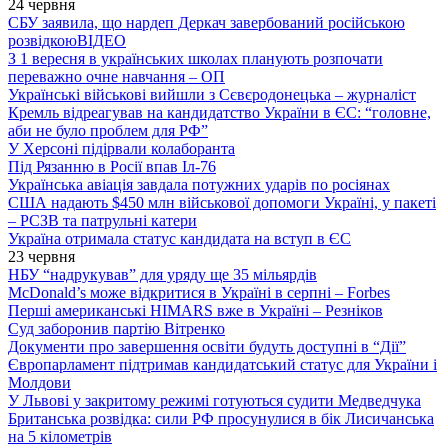
24 червня
СБУ заявила, що нардеп Деркач завербований російською
розвідкою
ВІДЕО
З 1 вересня в українських школах планують розпочати
переважно очне навчання – ОП
Українські військові вийшли з Сєвєродонецька – журналіст
Кремль відреагував на кандидатство України в ЄС: “головне,
аби не було проблем для РФ”
У Херсоні підірвали колаборанта
Під Рязанню в Росії впав Іл-76
Українська авіація завдала потужних ударів по росіянах
США надають $450 млн військової допомоги Україні, у пакеті
– РСЗВ та патрульні катери
Україна отримала статус кандидата на вступ в ЄС
23 червня
НБУ “надрукував” для уряду ще 35 мільярдів
McDonald’s може відкритися в Україні в серпні – Forbes
Перші американські HIMARS вже в Україні – Резніков
Суд заборонив партію Вітренко
Документи про завершення освіти будуть доступні в “Дії”
Європарламент підтримав кандидатський статус для України і
Молдови
У Львові у закритому режимі готуються судити Медведчука
Британська розвідка: сили РФ просунулися в бік Лисичанська
на 5 кілометрів