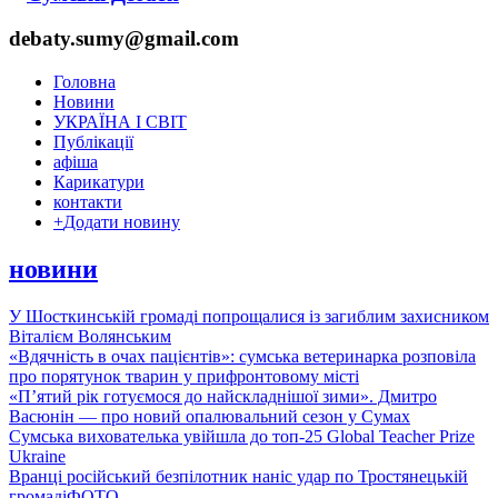
debaty.sumy@gmail.com
Головна
Новини
УКРАЇНА І СВІТ
Публікації
афіша
Карикатури
контакти
+
Додати новину
новини
У Шосткинській громаді попрощалися із загиблим захисником
Віталієм Волянським
«Вдячність в очах пацієнтів»: сумська ветеринарка розповіла
про порятунок тварин у прифронтовому місті
«П’ятий рік готуємося до найскладнішої зими». Дмитро
Васюнін — про новий опалювальний сезон у Сумах
Сумська вихователька увійшла до топ-25 Global Teacher Prize
Ukraine
Вранці російський безпілотник наніс удар по Тростянецькій
громаді
ФОТО