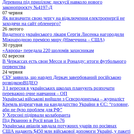
Деревина під прицілом: дискусії навколо нового
законопроєкту №4197-Д
07 червня
Як визначити свою чергу на відключення електроенергії не
заходячи на сайт обленерго?
26 лютого
Видатного українського лікаря Сергія Лисенка нагородили
Міжнародною премією миру (Німеччина – США)
30 грудня
«Аврора» передала 220 шоломів захисникам
02 вересня
В Черкассах есть свои Месси и Роналду: итоги футбольного
первенства
24 червня
СБУ заявила, що нардеп Деркач завербований російською
розвідкою
ВІДЕО
З 1 вересня в українських школах планують розпочати
переважно очне навчання – ОП
Українські військові вийшли з Сєвєродонецька – журналіст
Кремль відреагував на кандидатство України в ЄС: “головне,
аби не було проблем для РФ”
У Херсоні підірвали колаборанта
Під Рязанню в Росії впав Іл-76
Українська авіація завдала потужних ударів по росіянах
США надають $450 млн військової допомоги Україні, у пакеті