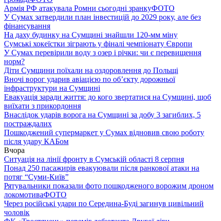
Армія РФ атакувала Ромни сьогодні зранку
ФОТО
У Сумах затвердили план інвестицій до 2029 року, але без
фінансування
На даху будинку на Сумщині знайшли 120-мм міну
Сумські хокеїстки зіграють у фіналі чемпіонату Європи
У Сумах перевірили воду з озер і річки: чи є перевищення
норм?
Діти Сумщини поїхали на оздоровлення до Польщі
Вночі ворог ударив авіацією по обʼєкту дорожньої
інфраструктури на Сумщині
Евакуація заради життя: до кого звертатися на Сумщині, щоб
виїхати з прикордоння
Внаслідок ударів ворога на Сумщині за добу 3 загиблих, 5
постраждалих
Пошкоджений супермаркет у Сумах відновив свою роботу
після удару КАБом
Вчора
Ситуація на лінії фронту в Сумській області 8 серпня
Понад 250 пасажирів евакуювали після ранкової атаки на
потяг “Суми-Київ”
Рятувальники показали фото пошкодженого ворожим дроном
локомотива
ФОТО
Через російські удари по Середина-Буді загинув цивільний
чоловік