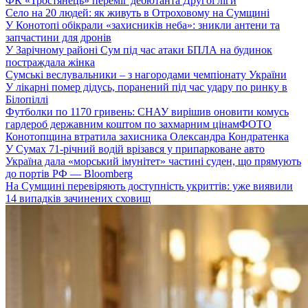
ФК «Тростянець» переміг дебютанта Другої ліги
Село на 20 людей: як живуть в Отроховому на Сумщині
У Конотопі обікрали «захисників неба»: зникли антени та
запчастини для дронів
У Зарічному районі Сум під час атаки БПЛА на будинок
постраждала жінка
Сумські веслувальники – з нагородами чемпіонату України
У лікарні помер дідусь, поранений під час удару по ринку в
Білопіллі
Футболки по 1170 гривень: СНАУ вирішив оновити комусь
гардероб державним коштом по захмарним цінам
ФОТО
Конотопщина втратила захисника Олександра Кондратенка
У Сумах 71-річний водій врізався у припарковане авто
Україна дала «морський імунітет» частині суден, що прямують
до портів РФ — Bloomberg
На Сумщині перевіряють доступність укриттів: уже виявили
14 випадків зачинених сховищ