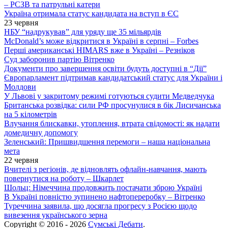
– РСЗВ та патрульні катери
Україна отримала статус кандидата на вступ в ЄС
23 червня
НБУ “надрукував” для уряду ще 35 мільярдів
McDonald’s може відкритися в Україні в серпні – Forbes
Перші американські HIMARS вже в Україні – Резніков
Суд заборонив партію Вітренко
Документи про завершення освіти будуть доступні в “Дії”
Європарламент підтримав кандидатський статус для України і
Молдови
У Львові у закритому режимі готуються судити Медведчука
Британська розвідка: сили РФ просунулися в бік Лисичанська
на 5 кілометрів
Влучання блискавки, утоплення, втрата свідомості: як надати
домедичну допомогу
Зеленський: Пришвидшення перемоги – наша національна
мета
22 червня
Вчителі з регіонів, де відновлять офлайн-навчання, мають
повернутися на роботу – Шкарлет
Шольц: Німеччина продовжить постачати зброю Україні
В Україні повністю зупинено нафтопереробку – Вітренко
Туреччина заявила, що досягла прогресу з Росією щодо
вивезення українського зерна
Copyright © 2016 - 2026
Сумські Дебати
.