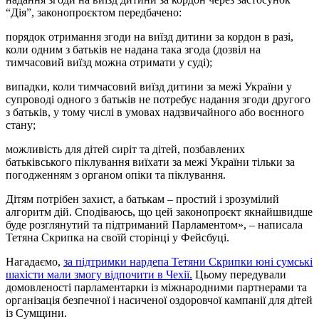
“Дія”, законопроєктом передбачено:
порядок отримання згоди на виїзд дитини за кордон в разі,
коли одним з батьків не надана така згода (дозвіл на
тимчасовий виїзд можна отримати у суді);
випадки, коли тимчасовий виїзд дитини за межі України у
супроводі одного з батьків не потребує надання згоди другого
з батьків, у тому числі в умовах надзвичайного або воєнного
стану;
можливість для дітей сиріт та дітей, позбавлених
батьківського піклування виїхати за межі України тільки за
погодженням з органом опіки та піклування.
Дітям потрібен захист, а батькам – простий і зрозумілий
алгоритм дій. Сподіваюсь, що цей законопроєкт якнайшвидше
буде розглянутий та підтриманий Парламентом», – написала
Тетяна Скрипка на своїй сторінці у Фейсбуці.
Нагадаємо,
за підтримки нардепа Тетяни Скрипки юні сумські
шахісти мали змогу відпочити в Чехії.
Цьому передували
домовленості парламентарки із міжнародними партнерами та
організація безпечної і насиченої оздоровчої кампанії для дітей
із Сумщини.