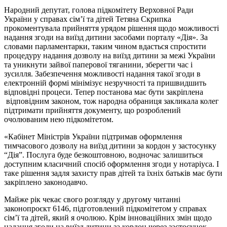
Народний депутат, голова підкомітету Верховної Ради
України у справах сім’ї та дітей Тетяна Скрипка
прокоментувала прийняття урядом рішення щодо можливості
надання згоди на виїзд дитини засобами порталу «Дія». За
словами парламентарки, таким чином вдасться спростити
процедуру надання дозволу на виїзд дитини за межі України
та уникнути зайвої паперової тяганини, зберегти час і
зусилля. Забезпечення можливості надання такої згоди в
електронній формі мінімізує незручності та пришвидшить
відповідні процеси. Тепер постанова має бути закріплена
відповідним законом, тож народна обраниця закликала колег
підтримати прийняття документу, що розроблений
очолюваним нею підкомітетом.
«Кабінет Міністрів України підтримав оформлення
тимчасового дозволу на виїзд дитини за кордон у застосунку
“Дія”. Послуга буде безкоштовною, водночас залишиться
доступним класичний спосіб оформлення згоди у нотаріуса. І
таке рішення задля захисту прав дітей та їхніх батьків має бути
закріплено законодавчо.
Майже рік чекає свого розгляду у другому читанні
законопроєкт 6146, підготовлений підкомітетом у справах
сім’ї та дітей, який я очолюю. Крім інноваційних змін щодо
надання згоди на виїзд дитини за кордон через застосунок