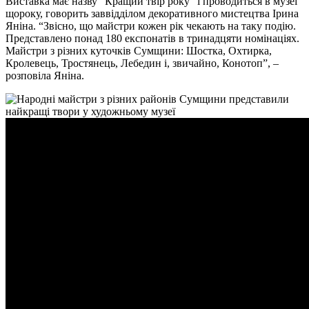
Виставка має назву “Кращий твір року” і проводиться в музеї
щороку, говорить заввідділом декоративного мистецтва Ірина
Яніна. “Звісно, що майстри кожен рік чекають на таку подію.
Представлено понад 180 експонатів в тринадцяти номінаціях.
Майстри з різних куточків Сумщини: Шостка, Охтирка,
Кролевець, Тростянець, Лебедин і, звичайно, Конотоп”, –
розповіла Яніна.