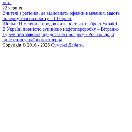
мета
22 червня
Вчителі з регіонів, де відновлять офлайн-навчання, мають
повернутися на роботу – Шкарлет
Шольц: Німеччина продовжить постачати зброю Україні
В Україні повністю зупинено нафтопереробку – Вітренко
Туреччина заявила, що досягла прогресу з Росією щодо
вивезення українського зерна
Copyright © 2016 - 2026
Сумські Дебати
.