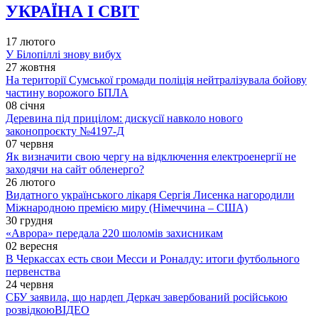
УКРАЇНА І СВІТ
17 лютого
У Білопіллі знову вибух
27 жовтня
На території Сумської громади поліція нейтралізувала бойову
частину ворожого БПЛА
08 січня
Деревина під прицілом: дискусії навколо нового
законопроєкту №4197-Д
07 червня
Як визначити свою чергу на відключення електроенергії не
заходячи на сайт обленерго?
26 лютого
Видатного українського лікаря Сергія Лисенка нагородили
Міжнародною премією миру (Німеччина – США)
30 грудня
«Аврора» передала 220 шоломів захисникам
02 вересня
В Черкассах есть свои Месси и Роналду: итоги футбольного
первенства
24 червня
СБУ заявила, що нардеп Деркач завербований російською
розвідкою
ВІДЕО