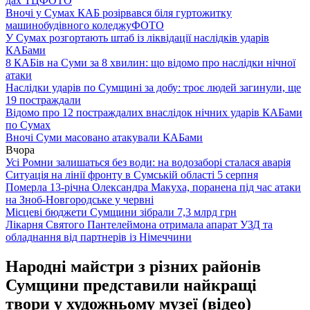
дах ТЦ
ФОТО
Вночі у Сумах КАБ розірвався біля гуртожитку
машинобудівного коледжу
ФОТО
У Сумах розгортають штаб із ліквідації наслідків ударів
КАБами
8 КАБів на Суми за 8 хвилин: що відомо про наслідки нічної
атаки
Наслідки ударів по Сумщині за добу: троє людей загинули, ще
19 постраждали
Відомо про 12 постраждалих внаслідок нічних ударів КАБами
по Сумах
Вночі Суми масовано атакували КАБами
Вчора
Усі Ромни залишаться без води: на водозаборі сталася аварія
Ситуація на лінії фронту в Сумській області 5 серпня
Померла 13-річна Олександра Макуха, поранена під час атаки
на Зноб-Новгородське у червні
Місцеві бюджети Сумщини зібрали 7,3 млрд грн
Лікарня Святого Пантелеймона отримала апарат УЗД та
обладнання від партнерів із Німеччини
Народні майстри з різних районів
Сумщини представили найкращі
твори у художньому музеї (відео)