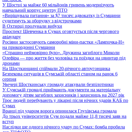
У Шостці за майже 60 мільйонів гривень модернізують
навчальний корпус центру ПТО
«Вирішувала питання» за $7 тисяч: адвокатку із Сумщини
судитимуть за оборудку з відстрочками
В Охтирці пролунали вибухи
Проспект Шевченка в Сумах оговтується після чергового
авіаудару
Росіяни застосовують саморобні міни-пастки «Лампочка-Н»
на прикордонні Сумщини
«Страшно неймовірно було». Дружина загиблого Миколи
Олефіра — про життя без чоловіка та поїздки на цвинтар під
дронами
На Шосткинщині спіймали 20-річного автоугонщика
Безпекова ситуація в Сумській області станом на ранок 6
серпня
Увечері Шосткинську громаду атакували безпілотники
У Сумській громаді приймають документи на матеріальну
допомогу дітям загиблих захисників і захисниць на 2027 рік
Троє людей перебувають у лікарні після нічних ударів КАБ по
Сумах
Вранці під ударом ворога опинилася Глухівська громада
До трьох університетів Сум подали майже 11,8 тисячі заяв на
вступ
Наслідки ще одного нічного удару по Сумах: бомба пробила