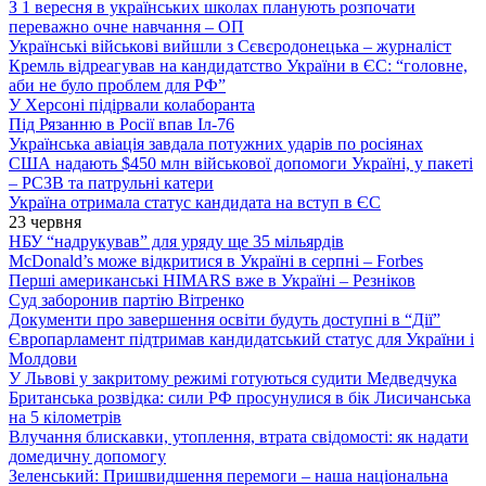
З 1 вересня в українських школах планують розпочати
переважно очне навчання – ОП
Українські військові вийшли з Сєвєродонецька – журналіст
Кремль відреагував на кандидатство України в ЄС: “головне,
аби не було проблем для РФ”
У Херсоні підірвали колаборанта
Під Рязанню в Росії впав Іл-76
Українська авіація завдала потужних ударів по росіянах
США надають $450 млн військової допомоги Україні, у пакеті
– РСЗВ та патрульні катери
Україна отримала статус кандидата на вступ в ЄС
23 червня
НБУ “надрукував” для уряду ще 35 мільярдів
McDonald’s може відкритися в Україні в серпні – Forbes
Перші американські HIMARS вже в Україні – Резніков
Суд заборонив партію Вітренко
Документи про завершення освіти будуть доступні в “Дії”
Європарламент підтримав кандидатський статус для України і
Молдови
У Львові у закритому режимі готуються судити Медведчука
Британська розвідка: сили РФ просунулися в бік Лисичанська
на 5 кілометрів
Влучання блискавки, утоплення, втрата свідомості: як надати
домедичну допомогу
Зеленський: Пришвидшення перемоги – наша національна