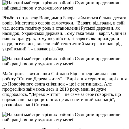
Різьбою по дереву Володимир Баюра займається більше десяти
років. Мистецтво освоїв самотужки. “Варяги відіграли, в свій
час, досить помітну роль в становленні Руської держави, як
наслідок, Української держави. Тому така тема – варяг. Один із
наших пращурів, тому що, дійсно, ті варяги, які приходили
сюди, оселялись, внесли свій генетичний матеріал в наш рід
український”, – вважає різьбяр.
Майстриня з витинанки Світлана Бідна представила свою
роботу “Світло Дерева життя”. “Вирізання серветок, вирізання
до Новорічного свята сніжинок – це і є витинанка. Але
професійно займаюсь десь із 2013 року, мені це дуже
сподобалось. “Дерево життя” – це саме за себе говорить, що
спрямоване на процвітання, це як генетичний код нації”, –
розповідає пані Світлана.