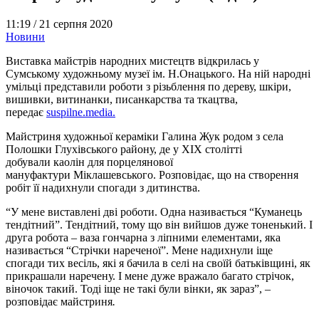
11:19 /
21 серпня 2020
Новини
Виставка майстрів народних мистецтв відкрилась у
Сумському художньому музеї ім. Н.Онацького. На ній народні
умільці представили роботи з різьблення по дереву, шкіри,
вишивки, витинанки, писанкарства та ткацтва,
передає
suspilne.media.
Майстриня художньої кераміки Галина Жук родом з села
Полошки Глухівського району, де у ХІХ столітті
добували
каолін
для порцелянової
мануфактури
Міклашевського
. Розповідає, що на створення
робіт її надихнули спогади з дитинства.
“У мене виставлені дві роботи. Одна називається “Куманець
тендітний”. Тендітний, тому що він вийшов дуже тоненький. І
друга робота – ваза гончарна з ліпними елементами, яка
називається “Стрічки нареченої”. Мене надихнули іще
спогади тих весіль, які я бачила в селі на своїй батьківщині, як
прикрашали наречену. І мене дуже вражало багато стрічок,
віночок такий. Тоді іще не такі були вінки, як зараз”, –
розповідає майстриня
.