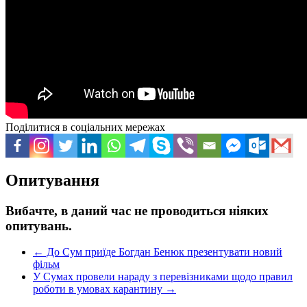
Поділитися в соціальних мережах
Опитування
Вибачте, в даний час не проводиться ніяких
опитувань.
←
До Сум приїде Богдан Бенюк презентувати новий
фільм
У Сумах провели нараду з перевізниками щодо правил
роботи в умовах карантину
→