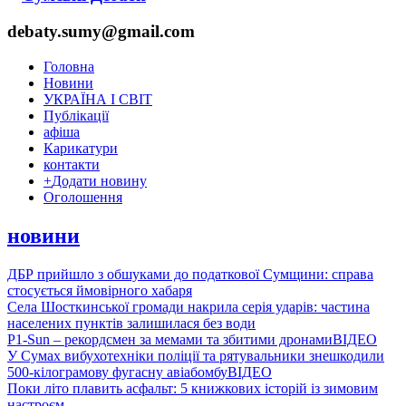
debaty.sumy@gmail.com
Головна
Новини
УКРАЇНА І СВІТ
Публікації
афіша
Карикатури
контакти
+
Додати новину
Оголошення
новини
ДБР прийшло з обшуками до податкової Сумщини: справа
стосується ймовірного хабаря
Села Шосткинської громади накрила серія ударів: частина
населених пунктів залишилася без води
P1-Sun – рекордсмен за мемами та збитими дронами
ВІДЕО
У Сумах вибухотехніки поліції та рятувальники знешкодили
500-кілограмову фугасну авіабомбу
ВІДЕО
Поки літо плавить асфальт: 5 книжкових історій із зимовим
настроєм