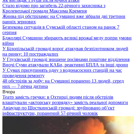
Як виглядає Глухів після нічної атаки
Стало відомо про загибель 22-річного захисника з
Кролевецької громади Максима Кременя
Жнива під обстрілами: на Сумщині вже зібрали дві третини
ранніх зернових
Безпекова ситуація в Сумській області станом на ранок 7
серпня
Бджолярі Сумщини збирають великі врожаї меду попри умови
війни
У Білопільській громаді ворог атакував безпілотником людей
на ринку: 10 постраждалих
У Глухівській громаді знищене росіянами поштове відділення
Вночі Суми атакували КАБи, реактивні БПЛА та інші дрони
У Сумах призупинять одну з водонасосних станцій на час
проведення ремонту
48 обстрілів за добу: на Сумщині поранено 13 людей, серед
них — 7-річна дитина
Вчора
Театр замість гречки: в Охтирці людям після обстрілів
влаштували «акторську розрядку» замість реальної допомоги
Авіаудар по Шосткинській громаді: зруйновано об’єкт
інфраструктури, поранений 57-річний чоловік