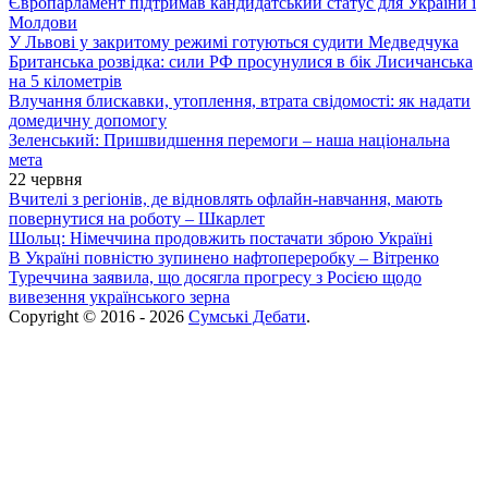
Європарламент підтримав кандидатський статус для України і
Молдови
У Львові у закритому режимі готуються судити Медведчука
Британська розвідка: сили РФ просунулися в бік Лисичанська
на 5 кілометрів
Влучання блискавки, утоплення, втрата свідомості: як надати
домедичну допомогу
Зеленський: Пришвидшення перемоги – наша національна
мета
22 червня
Вчителі з регіонів, де відновлять офлайн-навчання, мають
повернутися на роботу – Шкарлет
Шольц: Німеччина продовжить постачати зброю Україні
В Україні повністю зупинено нафтопереробку – Вітренко
Туреччина заявила, що досягла прогресу з Росією щодо
вивезення українського зерна
Copyright © 2016 - 2026
Сумські Дебати
.