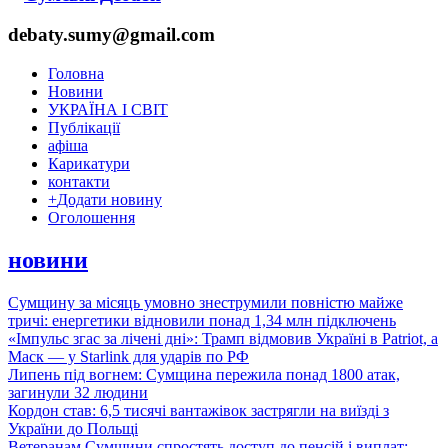
debaty.sumy@gmail.com
Головна
Новини
УКРАЇНА І СВІТ
Публікації
афіша
Карикатури
контакти
+
Додати новину
Оголошення
новини
Сумщину за місяць умовно знеструмили повністю майже
тричі: енергетики відновили понад 1,34 млн підключень
«Імпульс згас за лічені дні»: Трамп відмовив Україні в Patriot, а
Маск — у Starlink для ударів по РФ
Липень під вогнем: Сумщина пережила понад 1800 атак,
загинули 32 людини
Кордон став: 6,5 тисячі вантажівок застрягли на виїзді з
України до Польщі
Ветеранам Сумщини спростять доступ до пенсій і виплат: