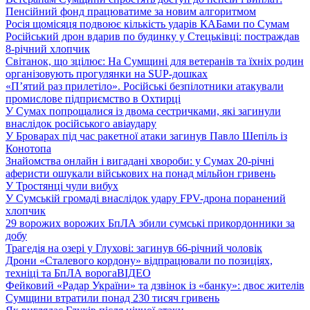
Пенсійний фонд працюватиме за новим алгоритмом
Росія щомісяця подвоює кількість ударів КАБами по Сумам
Російський дрон вдарив по будинку у Стецьківці: постраждав
8-річний хлопчик
Світанок, що зцілює: На Сумщині для ветеранів та їхніх родин
організовують прогулянки на SUP-дошках
«П’ятий раз прилетіло». Російські безпілотники атакували
промислове підприємство в Охтирці
У Сумах попрощалися із двома сестричками, які загинули
внаслідок російського авіаудару
У Броварах під час ракетної атаки загинув Павло Шепіль із
Конотопа
Знайомства онлайн і вигадані хвороби: у Сумах 20-річні
аферисти ошукали військових на понад мільйон гривень
У Тростянці чули вибух
У Сумській громаді внаслідок удару FPV-дрона поранений
хлопчик
29 ворожих ворожих БпЛА збили сумські прикордонники за
добу
Трагедія на озері у Глухові: загинув 66-річний чоловік
Дрони «Сталевого кордону» відпрацювали по позиціях,
техніці та БпЛА ворога
ВІДЕО
Фейковий «Радар України» та дзвінок із «банку»: двоє жителів
Сумщини втратили понад 230 тисяч гривень