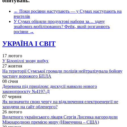
опитувань.
←
Поки росіяни наступають — у Сумах наступають на
вчителів
У Сумах обіцяли продуктові набори за… здачу
знайомих-мобілізованих? Фейк, який розганяють
росіяни
→
УКРАЇНА І СВІТ
17 лютого
У Білопіллі знову вибух
27 жовтня
На території Сумської громади поліція нейтралізувала бойову
частину ворожого БПЛА
08 січня
Деревина під прицілом: дискусії навколо нового
законопроєкту №4197-Д
07 червня
Як визначити свою чергу на відключення електроенергії не
заходячи на сайт обленерго?
26 лютого
Видатного українського лікаря Сергія Лисенка нагородили
Міжнародною премією миру (Німеччина – США)