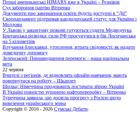
Перші американські HIMARS вже в Україні – Резніков
Суд заборонив партію Вітренко
Документи про завершення освіти будуть доступні в “Дії”
Європарламент підтримав кандидатський статус для України і
Молдови
У Львові у закритому режимі готуються судити Медведчука
Британська розвідка: сили РФ просунулися в бік Лисичанська
на 5 кілометрів
Влучання блискавки, утоплення, втрата свідомості: як надати
домедичну допомогу
Зеленський: Пришвидшення перемоги – наша національна
мета
22 червня
Вчителі з регіонів, де відновлять офлайн-навчання, мають
повернутися на роботу – Шкарлет
Шольц: Німеччина продовжить постачати зброю Україні
В Україні повністю зупинено нафтопереробку – Вітренко
Туреччина заявила, що досягла прогресу з Росією щодо
вивезення українського зерна
Copyright © 2016 - 2026
Сумські Дебати
.