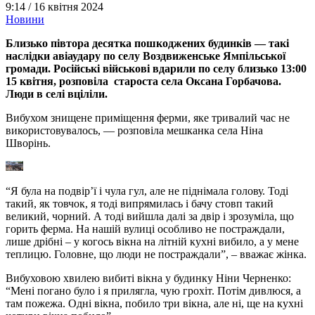
9:14 /
16 квітня 2024
Новини
Близько півтора десятка пошкоджених будинків — такі
наслідки авіаудару по селу Воздвиженське Ямпільської
громади. Російські військові вдарили по селу близько 13:00
15 квітня, розповіла староста села Оксана Горбачова.
Люди в селі вціліли.
Вибухом знищене приміщення ферми, яке тривалий час не
використовувалось, — розповіла мешканка села Ніна
Шворінь.
“Я була на подвір’ї і чула гул, але не піднімала голову. Тоді
такий, як товчок, я тоді випрямилась і бачу стовп такий
великий, чорний. А тоді вийшла далі за двір і зрозуміла, що
горить ферма. На нашій вулиці особливо не постраждали,
лише дрібні – у когось вікна на літній кухні вибило, а у мене
теплицю. Головне, що люди не постраждали”, – вважає жінка.
Вибуховою хвилею вибиті вікна у будинку Ніни Черненко:
“Мені погано було і я прилягла, чую грохіт. Потім дивлюся, а
там пожежа. Одні вікна, побило три вікна, але ні, ще на кухні