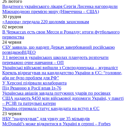
26 лютого
Видатного українського лікаря Сергія Лисенка нагородили
Міжнародною премією миру (Німеччина – США)
30 грудня
«Аврора» передала 220 шоломів захисникам
02 вересня
В Черкассах есть свои Месси и Роналду: итоги футбольного
первенства
24 червня
СБУ заявила, що нардеп Деркач завербований російською
розвідкою
ВІДЕО
З 1 вересня в українських школах планують розпочати
переважно очне навчання – ОП
Українські військові вийшли з Сєвєродонецька – журналіст
Кремль відреагував на кандидатство України в ЄС: “головне,
аби не було проблем для РФ”
У Херсоні підірвали колаборанта
Під Рязанню в Росії впав Іл-76
Українська авіація завдала потужних ударів по росіянах
США надають $450 млн військової допомоги Україні, у пакеті
– РСЗВ та патрульні катери
Україна отримала статус кандидата на вступ в ЄС
23 червня
НБУ “надрукував” для уряду ще 35 мільярдів
McDonald’s може відкритися в Україні в серпні – Forbes