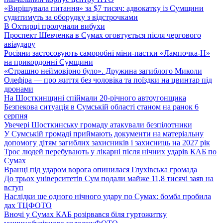
«Вирішувала питання» за $7 тисяч: адвокатку із Сумщини
судитимуть за оборудку з відстрочками
В Охтирці пролунали вибухи
Проспект Шевченка в Сумах оговтується після чергового
авіаудару
Росіяни застосовують саморобні міни-пастки «Лампочка-Н»
на прикордонні Сумщини
«Страшно неймовірно було». Дружина загиблого Миколи
Олефіра — про життя без чоловіка та поїздки на цвинтар під
дронами
На Шосткинщині спіймали 20-річного автоугонщика
Безпекова ситуація в Сумській області станом на ранок 6
серпня
Увечері Шосткинську громаду атакували безпілотники
У Сумській громаді приймають документи на матеріальну
допомогу дітям загиблих захисників і захисниць на 2027 рік
Троє людей перебувають у лікарні після нічних ударів КАБ по
Сумах
Вранці під ударом ворога опинилася Глухівська громада
До трьох університетів Сум подали майже 11,8 тисячі заяв на
вступ
Наслідки ще одного нічного удару по Сумах: бомба пробила
дах ТЦ
ФОТО
Вночі у Сумах КАБ розірвався біля гуртожитку