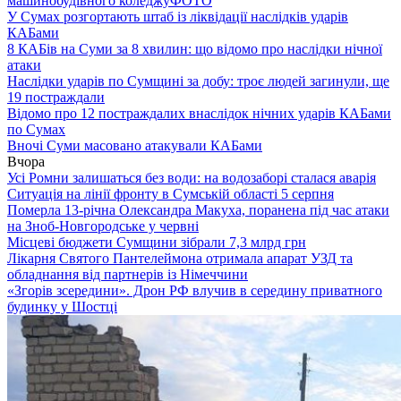
машинобудівного коледжу
ФОТО
У Сумах розгортають штаб із ліквідації наслідків ударів
КАБами
8 КАБів на Суми за 8 хвилин: що відомо про наслідки нічної
атаки
Наслідки ударів по Сумщині за добу: троє людей загинули, ще
19 постраждали
Відомо про 12 постраждалих внаслідок нічних ударів КАБами
по Сумах
Вночі Суми масовано атакували КАБами
Вчора
Усі Ромни залишаться без води: на водозаборі сталася аварія
Ситуація на лінії фронту в Сумській області 5 серпня
Померла 13-річна Олександра Макуха, поранена під час атаки
на Зноб-Новгородське у червні
Місцеві бюджети Сумщини зібрали 7,3 млрд грн
Лікарня Святого Пантелеймона отримала апарат УЗД та
обладнання від партнерів із Німеччини
«Згорів зсередини». Дрон РФ влучив в середину приватного
будинку у Шостці