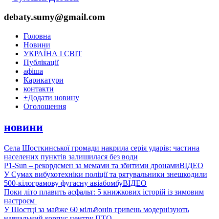
debaty.sumy@gmail.com
Головна
Новини
УКРАЇНА І СВІТ
Публікації
афіша
Карикатури
контакти
+
Додати новину
Оголошення
новини
Села Шосткинської громади накрила серія ударів: частина
населених пунктів залишилася без води
P1-Sun – рекордсмен за мемами та збитими дронами
ВІДЕО
У Сумах вибухотехніки поліції та рятувальники знешкодили
500-кілограмову фугасну авіабомбу
ВІДЕО
Поки літо плавить асфальт: 5 книжкових історій із зимовим
настроєм
У Шостці за майже 60 мільйонів гривень модернізують
навчальний корпус центру ПТО