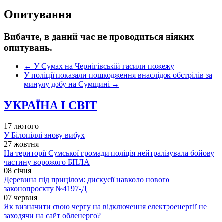
Опитування
Вибачте, в даний час не проводиться ніяких
опитувань.
←
У Сумах на Чернігівській гасили пожежу
У поліції показали пошкодження внаслідок обстрілів за
минулу добу на Сумщині
→
УКРАЇНА І СВІТ
17 лютого
У Білопіллі знову вибух
27 жовтня
На території Сумської громади поліція нейтралізувала бойову
частину ворожого БПЛА
08 січня
Деревина під прицілом: дискусії навколо нового
законопроєкту №4197-Д
07 червня
Як визначити свою чергу на відключення електроенергії не
заходячи на сайт обленерго?