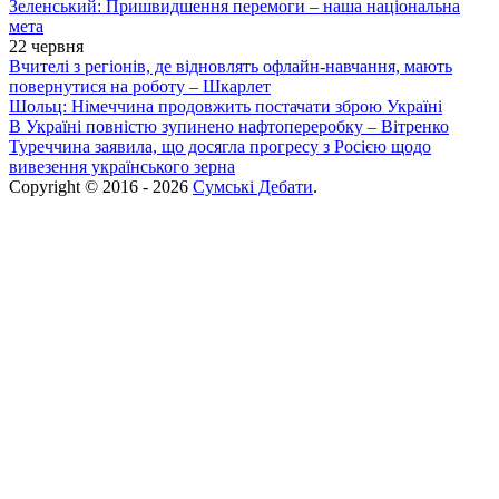
Зеленський: Пришвидшення перемоги – наша національна
мета
22 червня
Вчителі з регіонів, де відновлять офлайн-навчання, мають
повернутися на роботу – Шкарлет
Шольц: Німеччина продовжить постачати зброю Україні
В Україні повністю зупинено нафтопереробку – Вітренко
Туреччина заявила, що досягла прогресу з Росією щодо
вивезення українського зерна
Copyright © 2016 - 2026
Сумські Дебати
.