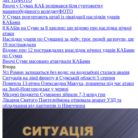
дах ТЦ
ФОТО
Вночі у Сумах КАБ розірвався біля гуртожитку
машинобудівного коледжу
ФОТО
У Сумах розгортають штаб із ліквідації наслідків ударів
КАБами
8 КАБів на Суми за 8 хвилин: що відомо про наслідки нічної
атаки
Наслідки ударів по Сумщині за добу: троє людей загинули, ще
19 постраждали
Відомо про 12 постраждалих внаслідок нічних ударів КАБами
по Сумах
Вночі Суми масовано атакували КАБами
Вчора
Усі Ромни залишаться без води: на водозаборі сталася аварія
Ситуація на лінії фронту в Сумській області 5 серпня
Померла 13-річна Олександра Макуха, поранена під час атаки
на Зноб-Новгородське у червні
Місцеві бюджети Сумщини зібрали 7,3 млрд грн
Лікарня Святого Пантелеймона отримала апарат УЗД та
обладнання від партнерів із Німеччини