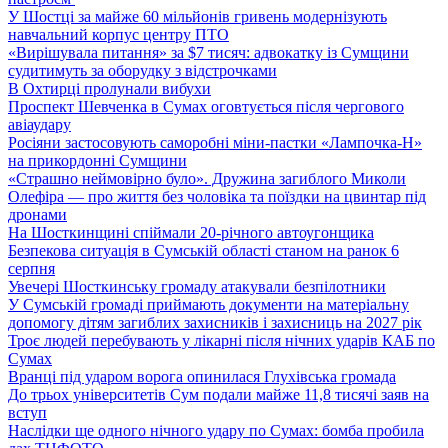
У Шостці за майже 60 мільйонів гривень модернізують
навчальний корпус центру ПТО
«Вирішувала питання» за $7 тисяч: адвокатку із Сумщини
судитимуть за оборудку з відстрочками
В Охтирці пролунали вибухи
Проспект Шевченка в Сумах оговтується після чергового
авіаудару
Росіяни застосовують саморобні міни-пастки «Лампочка-Н»
на прикордонні Сумщини
«Страшно неймовірно було». Дружина загиблого Миколи
Олефіра — про життя без чоловіка та поїздки на цвинтар під
дронами
На Шосткинщині спіймали 20-річного автоугонщика
Безпекова ситуація в Сумській області станом на ранок 6
серпня
Увечері Шосткинську громаду атакували безпілотники
У Сумській громаді приймають документи на матеріальну
допомогу дітям загиблих захисників і захисниць на 2027 рік
Троє людей перебувають у лікарні після нічних ударів КАБ по
Сумах
Вранці під ударом ворога опинилася Глухівська громада
До трьох університетів Сум подали майже 11,8 тисячі заяв на
вступ
Наслідки ще одного нічного удару по Сумах: бомба пробила