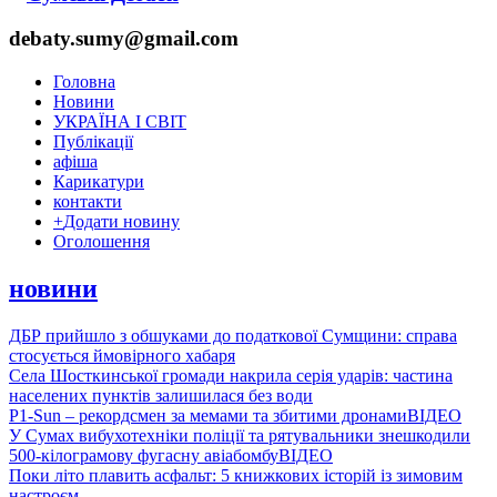
debaty.sumy@gmail.com
Головна
Новини
УКРАЇНА І СВІТ
Публікації
афіша
Карикатури
контакти
+
Додати новину
Оголошення
новини
ДБР прийшло з обшуками до податкової Сумщини: справа
стосується ймовірного хабаря
Села Шосткинської громади накрила серія ударів: частина
населених пунктів залишилася без води
P1-Sun – рекордсмен за мемами та збитими дронами
ВІДЕО
У Сумах вибухотехніки поліції та рятувальники знешкодили
500-кілограмову фугасну авіабомбу
ВІДЕО
Поки літо плавить асфальт: 5 книжкових історій із зимовим
настроєм