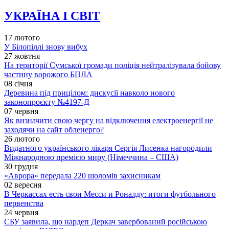
УКРАЇНА І СВІТ
17 лютого
У Білопіллі знову вибух
27 жовтня
На території Сумської громади поліція нейтралізувала бойову
частину ворожого БПЛА
08 січня
Деревина під прицілом: дискусії навколо нового
законопроєкту №4197-Д
07 червня
Як визначити свою чергу на відключення електроенергії не
заходячи на сайт обленерго?
26 лютого
Видатного українського лікаря Сергія Лисенка нагородили
Міжнародною премією миру (Німеччина – США)
30 грудня
«Аврора» передала 220 шоломів захисникам
02 вересня
В Черкассах есть свои Месси и Роналду: итоги футбольного
первенства
24 червня
СБУ заявила, що нардеп Деркач завербований російською