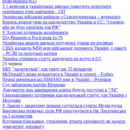
розвідкою
ВІДЕО
З 1 вересня в українських школах планують розпочати
переважно очне навчання – ОП
Українські військові вийшли з Сєвєродонецька – журналіст
Кремль відреагував на кандидатство України в ЄС: “головне,
аби не було проблем для РФ”
У Херсоні підірвали колаборанта
Під Рязанню в Росії впав Іл-76
Українська авіація завдала потужних ударів по росіянах
США надають $450 млн військової допомоги Україні, у пакеті
– РСЗВ та патрульні катери
Україна отримала статус кандидата на вступ в ЄС
23 червня
НБУ “надрукував” для уряду ще 35 мільярдів
McDonald’s може відкритися в Україні в серпні – Forbes
Перші американські HIMARS вже в Україні – Резніков
Суд заборонив партію Вітренко
Документи про завершення освіти будуть доступні в “Дії”
Європарламент підтримав кандидатський статус для України і
Молдови
У Львові у закритому режимі готуються судити Медведчука
Британська розвідка: сили РФ просунулися в бік Лисичанська
на 5 кілометрів
Влучання блискавки, утоплення, втрата свідомості: як надати
домедичну допомогу