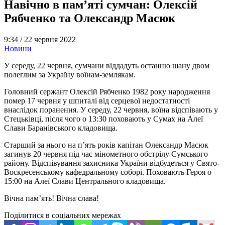
Навічно в пам’яті сумчан: Олексій
Рябченко та Олександр Масюк
9:34 /
22 червня 2022
Новини
У середу, 22 червня, сумчани віддадуть останню шану двом
полеглим за Україну воїнам-землякам.
Головний сержант Олексій Рябченко 1982 року народження
помер 17 червня у шпиталі від серцевої недостатності
внаслідок поранення. У середу, 22 червня, воїна відспівають у
Стецьківці, після чого о 13:30 поховають у Сумах на Алеї
Слави Баранівського кладовища.
Старший за нього на п’ять років капітан Олександр Масюк
загинув 20 червня під час мінометного обстрілу Сумського
району. Відспівування захисника України відбудеться у Свято-
Воскресенському кафедральному соборі. Поховають Героя о
15:00 на Алеї Слави Центрального кладовища.
Вічна пам’ять! Вічна слава!
Поділитися в соціальних мережах