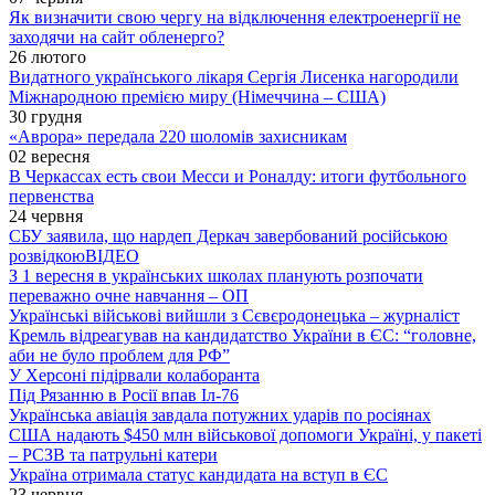
Як визначити свою чергу на відключення електроенергії не
заходячи на сайт обленерго?
26 лютого
Видатного українського лікаря Сергія Лисенка нагородили
Міжнародною премією миру (Німеччина – США)
30 грудня
«Аврора» передала 220 шоломів захисникам
02 вересня
В Черкассах есть свои Месси и Роналду: итоги футбольного
первенства
24 червня
СБУ заявила, що нардеп Деркач завербований російською
розвідкою
ВІДЕО
З 1 вересня в українських школах планують розпочати
переважно очне навчання – ОП
Українські військові вийшли з Сєвєродонецька – журналіст
Кремль відреагував на кандидатство України в ЄС: “головне,
аби не було проблем для РФ”
У Херсоні підірвали колаборанта
Під Рязанню в Росії впав Іл-76
Українська авіація завдала потужних ударів по росіянах
США надають $450 млн військової допомоги Україні, у пакеті
– РСЗВ та патрульні катери
Україна отримала статус кандидата на вступ в ЄС
23 червня