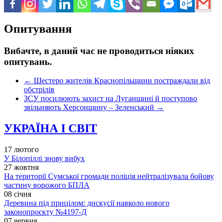
Опитування
Вибачте, в даний час не проводиться ніяких
опитувань.
←
Шестеро жителів Краснопільщини постраждали від
обстрілів
ЗСУ посилюють захист на Луганщині й поступово
звільняють Херсонщину – Зеленський
→
УКРАЇНА І СВІТ
17 лютого
У Білопіллі знову вибух
27 жовтня
На території Сумської громади поліція нейтралізувала бойову
частину ворожого БПЛА
08 січня
Деревина під прицілом: дискусії навколо нового
законопроєкту №4197-Д
07 червня