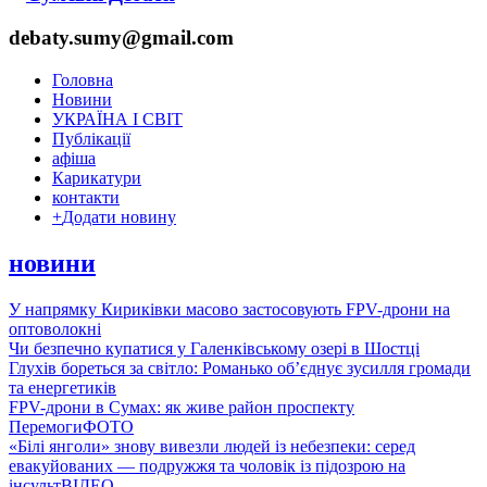
debaty.sumy@gmail.com
Головна
Новини
УКРАЇНА І СВІТ
Публікації
афіша
Карикатури
контакти
+
Додати новину
новини
У напрямку Кириківки масово застосовують FPV-дрони на
оптоволокні
Чи безпечно купатися у Галенківському озері в Шостці
Глухів бореться за світло: Романько об’єднує зусилля громади
та енергетиків
FPV-дрони в Сумах: як живе район проспекту
Перемоги
ФОТО
«Білі янголи» знову вивезли людей із небезпеки: серед
евакуйованих — подружжя та чоловік із підозрою на
інсульт
ВІДЕО