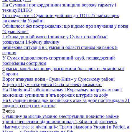
На Сумщині прикордонники знищили ворожу гармату і
техніку
ВІДЕО
Три педагоги з Сумщини увійшли до ТОП-25 найкращих
вихователів України
Обійшлося без постраждалих: що відомо про влучання у поїзд
“Суми-Київ”
Поїхала до знайомого і зникла: у Сумах поліцейські
розшукали 14-річну дівчину
Безпекова ситуація в Сумській області станом на ранок 8
серпня
У Сумах відновлюють спортивний клуб, пошкоджений
російським обстрілом
Сумські хокеїстки знову розгромили болгарок на чемпіонаті
Європи
Ворог атакував поїзд «Суми-Київ» у Сумському районі
У центрі Сум зіткнулися Dacia та електросамокат
На Північно-Слобожанському і Курському напрямках наші
захисники зупинили п’ять ворожих штурмів за добу
На Сумщині внаслідок російських атак за добу постраждала 21
людина, серед них дитина
Вчора
Сумщину за місяць умовно знеструмили повністю майже
тричі: енергетики відновили понад 1,34 млн підключень
«Імпульс згас за лічені дні»: Трамп відмовив Україні в Patriot, а