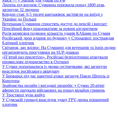
Маск — у Starlink для ударів по РФ
Липень під вогнем: Сумщина пережила понад 1800 атак,
загинули 32 людини
Кордон став: 6,5 тисячі вантажівок застрягли на виїзді з
України до Польщі
Ветеранам Сумщини спростять доступ до пенсій і виплат:
Пенсійний фонд працюватиме за новим алгоритмом
Росія щомісяця подвоює кількість ударів КАБами по Сумам
Російський дрон вдарив по будинку у Стецьківці: постраждав
8-річний хлопчик
Світанок, що зцілює: На Сумщині для ветеранів та їхніх родин
організовують прогулянки на SUP-дошках
«П’ятий раз прилетіло». Російські безпілотники атакували
промислове підприємство в Охтирці
У Сумах попрощалися із двома сестричками, які загинули
внаслідок російського авіаудару
У Броварах під час ракетної атаки загинув Павло Шепіль із
Конотопа
Знайомства онлайн і вигадані хвороби: у Сумах 20-річні
аферисти ошукали військових на понад мільйон гривень
У Тростянці чули вибух
У Сумській громаді внаслідок удару FPV-дрона поранений
хлопчик