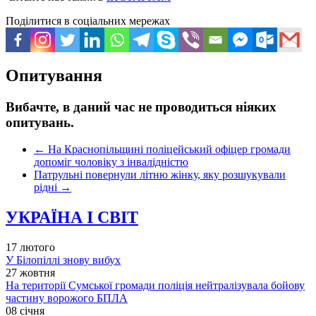
Поділитися в соціальних мережах
Опитування
Вибачте, в даний час не проводиться ніяких
опитувань.
←
На Краснопільщині поліцейський офіцер громади
допоміг чоловіку з інвалідністю
Патрульні повернули літню жінку, яку розшукували
рідні
→
УКРАЇНА І СВІТ
17 лютого
У Білопіллі знову вибух
27 жовтня
На території Сумської громади поліція нейтралізувала бойову
частину ворожого БПЛА
08 січня