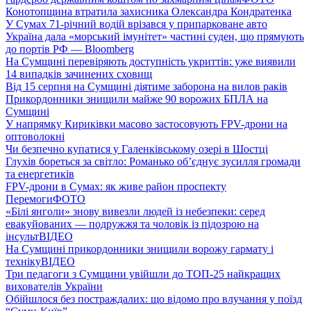
Конотопщина втратила захисника Олександра Кондратенка
У Сумах 71-річний водій врізався у припарковане авто
Україна дала «морський імунітет» частині суден, що прямують
до портів РФ — Bloomberg
На Сумщині перевіряють доступність укриттів: уже виявили
14 випадків зачинених сховищ
Від 15 серпня на Сумщині діятиме заборона на вилов раків
Прикордонники знищили майже 90 ворожих БПЛА на
Сумщині
У напрямку Кириківки масово застосовують FPV-дрони на
оптоволокні
Чи безпечно купатися у Галенківському озері в Шостці
Глухів бореться за світло: Романько об’єднує зусилля громади
та енергетиків
FPV-дрони в Сумах: як живе район проспекту
Перемоги
ФОТО
«Білі янголи» знову вивезли людей із небезпеки: серед
евакуйованих — подружжя та чоловік із підозрою на
інсульт
ВІДЕО
На Сумщині прикордонники знищили ворожу гармату і
техніку
ВІДЕО
Три педагоги з Сумщини увійшли до ТОП-25 найкращих
вихователів України
Обійшлося без постраждалих: що відомо про влучання у поїзд