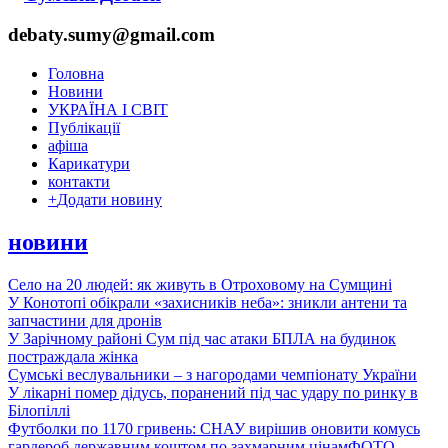
debaty.sumy@gmail.com
Головна
Новини
УКРАЇНА І СВІТ
Публікації
афіша
Карикатури
контакти
+
Додати новину
новини
Село на 20 людей: як живуть в Отроховому на Сумщині
У Конотопі обікрали «захисників неба»: зникли антени та
запчастини для дронів
У Зарічному районі Сум під час атаки БПЛА на будинок
постраждала жінка
Сумські веслувальники – з нагородами чемпіонату України
У лікарні помер дідусь, поранений під час удару по ринку в
Білопіллі
Футболки по 1170 гривень: СНАУ вирішив оновити комусь
гардероб державним коштом по захмарним цінам
ФОТО