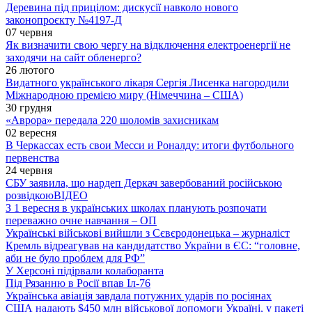
Деревина під прицілом: дискусії навколо нового
законопроєкту №4197-Д
07 червня
Як визначити свою чергу на відключення електроенергії не
заходячи на сайт обленерго?
26 лютого
Видатного українського лікаря Сергія Лисенка нагородили
Міжнародною премією миру (Німеччина – США)
30 грудня
«Аврора» передала 220 шоломів захисникам
02 вересня
В Черкассах есть свои Месси и Роналду: итоги футбольного
первенства
24 червня
СБУ заявила, що нардеп Деркач завербований російською
розвідкою
ВІДЕО
З 1 вересня в українських школах планують розпочати
переважно очне навчання – ОП
Українські військові вийшли з Сєвєродонецька – журналіст
Кремль відреагував на кандидатство України в ЄС: “головне,
аби не було проблем для РФ”
У Херсоні підірвали колаборанта
Під Рязанню в Росії впав Іл-76
Українська авіація завдала потужних ударів по росіянах
США надають $450 млн військової допомоги Україні, у пакеті