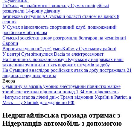
“Суми-Київ”
Поїхала до знайомого і зникла: у Сумах поліцейські
розшукали 14-річну дівчину
Безпекова ситуація в Сумській області станом на ранок 8
серпня
У Сумах відновлюють спортивний клуб, пошкоджений
російським обстрілом
Сумські хокеїстки знову розгромили болгарок на чемпіонаті
Європи
Ворог атакував поїзд «Суми-Київ» у Сумському районі
У центрі Сум зіткнулися Dacia та електросамокат
На Північно-Слобожанському і Курському напрямках наші
захисники зупинили п’ять ворожих штурмів за добу
На Сумщині внаслідок російських атак за добу постраждала 21
людина, серед них дитина
Вчора
Сумщину за місяць умовно знеструмили повністю майже
тричі: енергетики відновили понад 1,34 млн підключень
«Імпульс згас за лічені дні»: Трамп відмовив Україні в Patriot, а
Маск — у Starlink для ударів по РФ
Недригайлівська громада отримає з
Нідерландів автомобіль з допомогою