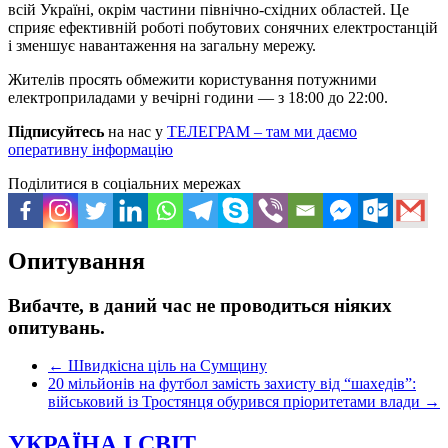
всій Україні, окрім частини північно-східних областей. Це
сприяє ефективній роботі побутових сонячних електростанцій
і зменшує навантаження на загальну мережу.
Жителів просять обмежити користування потужними
електроприладами у вечірні години — з 18:00 до 22:00.
Підписуйтесь
на нас у
ТЕЛЕГРАМ – там ми даємо
оперативну інформацію
Поділитися в соціальних мережах
Опитування
Вибачте, в даний час не проводиться ніяких
опитувань.
←
Швидкісна ціль на Сумщину
20 мільйонів на футбол замість захисту від “шахедів”:
військовий із Тростянця обурився пріоритетами влади
→
УКРАЇНА І СВІТ