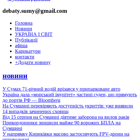
debaty.sumy@gmail.com
Головна
Новини
УКРАЇНА І СВІТ
Публікації
афіша
Карикатури
контакти
+
Додати новину
новини
У Сумах 71-річний водій врізався у припарковане авто
Україна дала «морський імунітет» частині суден, що прямують
до портів РФ — Bloomberg
На Сумщині перевіряють доступність укриттів: уже виявили
14 випадків зачинених сховищ
Від 15 серпня на Сумщині діятиме заборона на вилов раків
Прикордонники знищили майже 90 ворожих БПЛА на
Сумщині
У напрямку Кириківки масово застосовують FPV-дрони на
оптоволокні