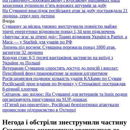
На Північно-Слобожанському і Курському напрямках наші
захисники зупинили п’ять ворожих штурмів за добу
На Сумщині внаслідок російських атак за добу постраждала 21
людина, серед них дитина
Вчора
Сумщину за місяць умовно знеструмили повністю майже
тричі: енергетики відновили понад 1,34 млн підключень
«Імпульс згас за лічені дні»: Трамп відмовив Україні в Patriot, а
Маск — у Starlink для ударів по РФ
Липень під вогнем: Сумщина пережила понад 1800 атак,
загинули 32 людини
Кордон став: 6,5 тисячі вантажівок застрягли на виїзді з
України до Польщі
Ветеранам Сумщини спростять доступ до пенсій і виплат:
Пенсійний фонд працюватиме за новим алгоритмом
Росія щомісяця подвоює кількість ударів КАБами по Сумам
Російський дрон вдарив по будинку у Стецьківці: постраждав
8-річний хлопчик
Світанок, що зцілює: На Сумщині для ветеранів та їхніх родин
організовують прогулянки на SUP-дошках
«П’ятий раз прилетіло». Російські безпілотники атакували
промислове підприємство в Охтирці
Негода і обстріли знеструмили частину
Сумщини: енергетики звернулися до