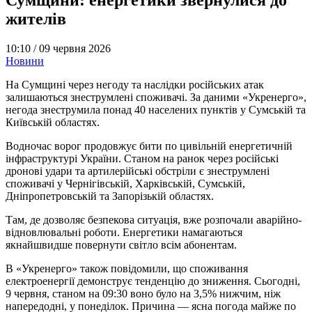
жителів
10:10 /
09 червня 2026
Новини
На Сумщині через негоду та наслідки російських атак
залишаються знеструмлені споживачі. За даними «Укренерго»,
негода знеструмила понад 40 населених пунктів у Сумській та
Київській областях.
Водночас ворог продовжує бити по цивільній енергетичній
інфраструктурі України. Станом на ранок через російські
дронові удари та артилерійські обстріли є знеструмлені
споживачі у Чернігівській, Харківській, Сумській,
Дніпропетровській та Запорізькій областях.
Там, де дозволяє безпекова ситуація, вже розпочали аварійно-
відновлювальні роботи. Енергетики намагаються
якнайшвидше повернути світло всім абонентам.
В «Укренерго» також повідомили, що споживання
електроенергії демонструє тенденцію до зниження. Сьогодні,
9 червня, станом на 09:30 воно було на 3,5% нижчим, ніж
напередодні, у понеділок. Причина — ясна погода майже по