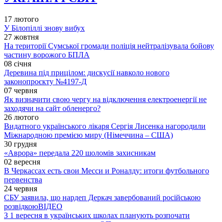
17 лютого
У Білопіллі знову вибух
27 жовтня
На території Сумської громади поліція нейтралізувала бойову
частину ворожого БПЛА
08 січня
Деревина під прицілом: дискусії навколо нового
законопроєкту №4197-Д
07 червня
Як визначити свою чергу на відключення електроенергії не
заходячи на сайт обленерго?
26 лютого
Видатного українського лікаря Сергія Лисенка нагородили
Міжнародною премією миру (Німеччина – США)
30 грудня
«Аврора» передала 220 шоломів захисникам
02 вересня
В Черкассах есть свои Месси и Роналду: итоги футбольного
первенства
24 червня
СБУ заявила, що нардеп Деркач завербований російською
розвідкою
ВІДЕО
З 1 вересня в українських школах планують розпочати