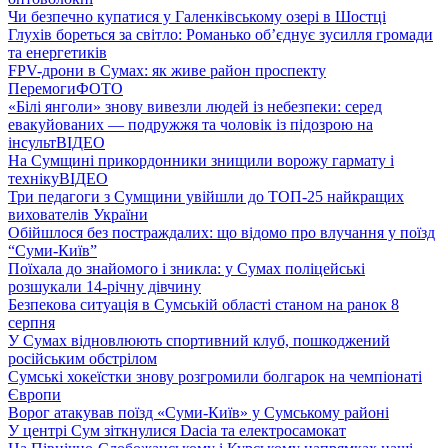
Чи безпечно купатися у Галенківському озері в Шостці
Глухів бореться за світло: Романько об’єднує зусилля громади
та енергетиків
FPV-дрони в Сумах: як живе район проспекту
Перемоги
ФОТО
«Білі янголи» знову вивезли людей із небезпеки: серед
евакуйованих — подружжя та чоловік із підозрою на
інсульт
ВІДЕО
На Сумщині прикордонники знищили ворожу гармату і
техніку
ВІДЕО
Три педагоги з Сумщини увійшли до ТОП-25 найкращих
вихователів України
Обійшлося без постраждалих: що відомо про влучання у поїзд
“Суми-Київ”
Поїхала до знайомого і зникла: у Сумах поліцейські
розшукали 14-річну дівчину
Безпекова ситуація в Сумській області станом на ранок 8
серпня
У Сумах відновлюють спортивний клуб, пошкоджений
російським обстрілом
Сумські хокеїстки знову розгромили болгарок на чемпіонаті
Європи
Ворог атакував поїзд «Суми-Київ» у Сумському районі
У центрі Сум зіткнулися Dacia та електросамокат