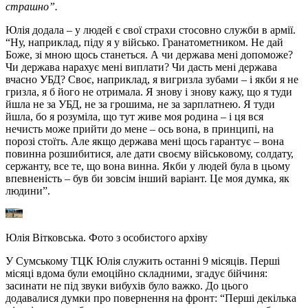
страшно”.
Юлія додала – у людей є свої страхи стосовно служби в армії.
“Ну, наприклад, піду я у військо. Гранатометником. Не дай
Боже, зі мною щось станеться. А чи держава мені допоможе?
Чи держава нарахує мені виплати? Чи дасть мені держава
вчасно УБД? Своє, наприклад, я вигризла зубами – і якби я не
гризла, я б його не отримала. Я знову і знову кажу, що я туди
йшла не за УБД, не за грошима, не за зарплатнею. Я туди
йшла, бо я розуміла, що тут живе моя родина – і ця вся
нечисть може прийти до мене – ось вона, в принципі, на
порозі стоїть. Але якщо держава мені щось гарантує – вона
повинна розшибитися, але дати своєму військовому, солдату,
сержанту, все те, що вона винна. Якби у людей була в цьому
впевненість – був би зовсім інший варіант. Це моя думка, як
людини”.
Юлія Вітковська. Фото з особистого архіву
У Сумському ТЦК Юлія служить останні 9 місяців. Перші
місяці вдома були емоційно складними, згадує бійчиня:
засинати не під звуки вибухів було важко. До цього
додавалися думки про повернення на фронт: “Перші декілька