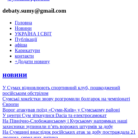
debaty.sumy@gmail.com
Головна
Новини
УКРАЇНА І СВІТ
Публікації
афіша
Карикатури
контакти
+
Додати новину
новини
У Сумах відновлюють спортивний клуб, пошкоджений
російським обстрілом
Сумські хокеїстки знову розгромили болгарок на чемпіонаті
Європи
Ворог атакував поїзд «Суми-Київ» у Сумському районі
У центрі Сум зіткнулися Dacia та електросамокат
На Північно-Слобожанському і Курському напрямках наші
захисники зупинили п’ять ворожих штурмів за добу
На Сумщині внаслідок російських атак за добу постраждала 21
людина, серед них дитина