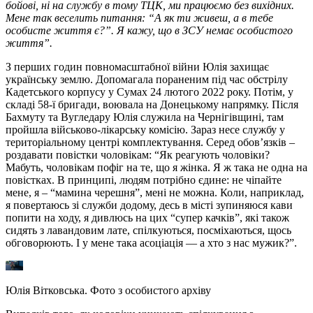
бойові, ні на службу в тому ТЦК, ми працюємо без вихідних.
Мене так веселить питання: “А як ти живеш, а в тебе
особисте життя є?”. Я кажу, що в ЗСУ немає особистого
життя”.
З перших годин повномасштабної війни Юлія захищає
українську землю. Допомагала пораненим під час обстрілу
Кадетського корпусу у Сумах 24 лютого 2022 року. Потім, у
складі 58-ї бригади, воювала на Донецькому напрямку. Після
Бахмуту та Вугледару Юлія служила на Чернігівщині, там
пройшла військово-лікарську комісію. Зараз несе службу у
територіальному центрі комплектування. Серед обов’язків –
роздавати повістки чоловікам: “Як реагують чоловіки?
Мабуть, чоловікам пофіг на те, що я жінка. Я ж така не одна на
повістках. В принципі, людям потрібно єдине: не чіпайте
мене, я – “мамина черешня”, мені не можна. Коли, наприклад,
я повертаюсь зі служби додому, десь в місті зупиняюся кави
попити на ходу, я дивлюсь на цих “супер качків”, які також
сидять з лавандовим лате, спілкуються, посміхаються, щось
обговорюють. І у мене така асоціація — а хто з нас мужик?”.
Юлія Вітковська. Фото з особистого архіву