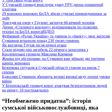
У Тростянці чули вибух
У Сумській громаді внаслідок удару FPV-дрона поранений
хлопчик
29 ворожих ворожих БпЛА збили сумські прикордонники за
добу
Трагедія на озері у Глухові: загинув 66-річний чоловік
Дрони «Сталевого кордону» відпрацювали по позиціях,
техніці та БпЛА ворога
ВІДЕО
Фейковий «Радар України» та дзвінок із «банку»: двоє жителів
Сумщини втратили понад 230 тисяч гривень
Як виглядає Глухів після нічної атаки
Стало відомо про загибель 22-річного захисника з
Кролевецької громади Максима Кременя
Жнива під обстрілами: на Сумщині вже зібрали дві третини
ранніх зернових
Безпекова ситуація в Сумській області станом на ранок 7
серпня
Бджолярі Сумщини збирають великі врожаї меду попри умови
війни
У Білопільській громаді ворог атакував безпілотником людей
на ринку: 10 постраждалих
“Необмежено придатна”: історія
сумської військовослужбовиці, яка