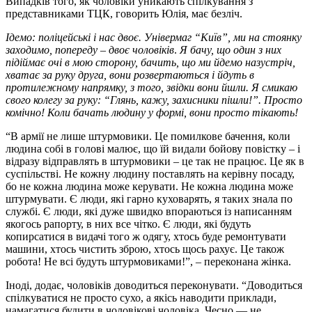
Випадків того, як чоловіки уникають спілкування з
представниками ТЦК, говорить Юлія, має безліч.
Ідемо: поліцейські і нас двоє. Універмаг “Київ”, ми на стоянку
заходимо, попереду – двоє чоловіків
.
Я бачу, що один з них
підіймає очі в мою сторону, бачить, що ми йдемо назустріч,
хватає за руку друга, вони розвертаються і йдуть в
протилежному напрямку, з того, звідки вони йшли. Я смикаю
свого колегу за руку: “Глянь, кажу, захисники пішли!”. Просто
комічно!
Коли бачать людину у формі, вони просто тікають!
“В армії не лише штурмовики. Це помилкове бачення, коли
людина собі в голові малює, що їй видали бойову повістку – і
відразу відправлять в штурмовики – це так не працює. Це як в
суспільстві. Не кожну людину поставлять на керівну посаду,
бо не кожна людина може керувати. Не кожна людина може
штурмувати. Є люди, які гарно куховарять, я таких знала по
службі. Є люди, які дуже швидко впораються із написанням
якогось рапорту, в них все чітко. Є люди, які будуть
копирсатися в видачі того ж одягу, хтось буде ремонтувати
машини, хтось чистить зброю, хтось щось рахує. Це також
робота! Не всі будуть штурмовиками!”, – переконана жінка.
Іноді, додає, чоловіків доводиться переконувати. “Доводиться
спілкуватися не просто сухо, а якісь наводити приклади,
намагатися будити в чоловікові чоловіка. Чесно — не