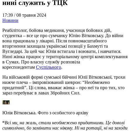
нині служить у ТЦК
17:39 /
08 травня 2024
Новини
Реабілітолог, бойова медикиня, учасниця бойових дій,
студентка – все це про сумчанку Юлію Вітковську. До війни
вона працювала у лікарні. Після повномасштабного
вторгнення захищала українські позиції у Бахмуті та
Вугледарі. За цей час Юлія встигала і воювати, і навчатися.
Нині жінка працює у територіальному центрі комплектування
в Сумах. Про власну службу розповіла
кореспондентам
Суспільного
.
На військовій формі сумської бійчині Юлії Вітковської, трохи
нижче плеча – імпровізований шеврон: “Необмежено
придатний”. Ці слова, вважає жінка – про неї та про тих, хто
зараз перебуває в лавах Збройних Сил.
Юлія Вітковська. Фото з особистого архіву
“
Всі ми, на жаль, стали необмежено придатними. Це доволі
символічно, бо замінити нас нікому. Ні на ротації, ні на захо́ди