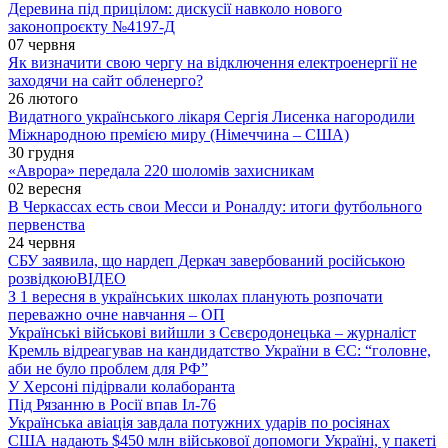
Деревина під прицілом: дискусії навколо нового
законопроєкту №4197-Д
07 червня
Як визначити свою чергу на відключення електроенергії не
заходячи на сайт обленерго?
26 лютого
Видатного українського лікаря Сергія Лисенка нагородили
Міжнародною премією миру (Німеччина – США)
30 грудня
«Аврора» передала 220 шоломів захисникам
02 вересня
В Черкассах есть свои Месси и Роналду: итоги футбольного
первенства
24 червня
СБУ заявила, що нардеп Деркач завербований російською
розвідкою
ВІДЕО
З 1 вересня в українських школах планують розпочати
переважно очне навчання – ОП
Українські військові вийшли з Сєвєродонецька – журналіст
Кремль відреагував на кандидатство України в ЄС: “головне,
аби не було проблем для РФ”
У Херсоні підірвали колаборанта
Під Рязанню в Росії впав Іл-76
Українська авіація завдала потужних ударів по росіянах
США надають $450 млн військової допомоги Україні, у пакеті