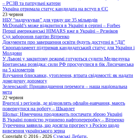
– РСЗВ та патрульні катери
Україна отримала статус кандидата на вступ в ЄС
23 червня
НБУ “надрукував” для уряду ще 35 мільярдів
McDonald’s може відкритися в Україні в серпні – Forbes
Перші американські HIMARS вже в Україні – Резніков
Суд заборонив партію Вітренко
Документи про завершення освіти будуть доступні в “Дії”
Європарламент підтримав кандидатський статус для України і
Молдови
У Львові у закритому режимі готуються судити Медведчука
Британська розвідка: сили РФ просунулися в бік Лисичанська
на 5 кілометрів
Влучання блискавки, утоплення, втрата свідомості: як надати
домедичну допомогу
Зеленський: Пришвидшення перемоги – наша національна
мета
22 червня
Вчителі з регіонів, де відновлять офлайн-навчання, мають
повернутися на роботу – Шкарлет
Шольц: Німеччина продовжить постачати зброю Україні
В Україні повністю зупинено нафтопереробку – Вітренко
Туреччина заявила, що досягла прогресу з Росією щодо
вивезення українського зерна
Copyright © 2016 - 2026
Сумські Дебати
.