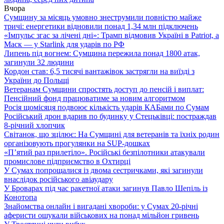
Вчора
Сумщину за місяць умовно знеструмили повністю майже
тричі: енергетики відновили понад 1,34 млн підключень
«Імпульс згас за лічені дні»: Трамп відмовив Україні в Patriot, а
Маск — у Starlink для ударів по РФ
Липень під вогнем: Сумщина пережила понад 1800 атак,
загинули 32 людини
Кордон став: 6,5 тисячі вантажівок застрягли на виїзді з
України до Польщі
Ветеранам Сумщини спростять доступ до пенсій і виплат:
Пенсійний фонд працюватиме за новим алгоритмом
Росія щомісяця подвоює кількість ударів КАБами по Сумам
Російський дрон вдарив по будинку у Стецьківці: постраждав
8-річний хлопчик
Світанок, що зцілює: На Сумщині для ветеранів та їхніх родин
організовують прогулянки на SUP-дошках
«П’ятий раз прилетіло». Російські безпілотники атакували
промислове підприємство в Охтирці
У Сумах попрощалися із двома сестричками, які загинули
внаслідок російського авіаудару
У Броварах під час ракетної атаки загинув Павло Шепіль із
Конотопа
Знайомства онлайн і вигадані хвороби: у Сумах 20-річні
аферисти ошукали військових на понад мільйон гривень