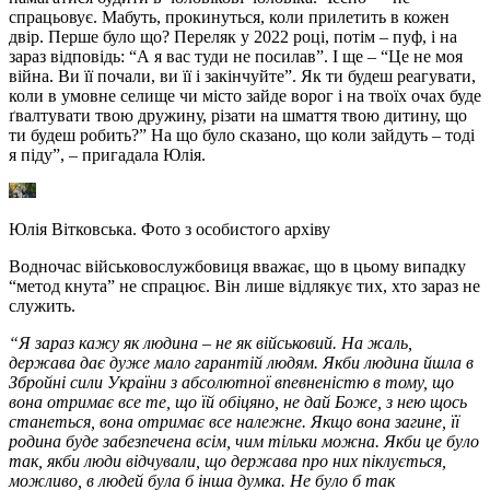
спрацьовує. Мабуть, прокинуться, коли прилетить в кожен
двір. Перше було що? Переляк у 2022 році, потім – пуф, і на
зараз відповідь: “А я вас туди не посилав”. І ще – “Це не моя
війна. Ви її почали, ви її і закінчуйте”. Як ти будеш реагувати,
коли в умовне селище чи місто зайде ворог і на твоїх очах буде
ґвалтувати твою дружину, різати на шмаття твою дитину, що
ти будеш робить?”
На що було сказано, що коли зайдуть – тоді
я піду”, – пригадала Юлія.
Юлія Вітковська. Фото з особистого архіву
Водночас військовослужбовиця вважає, що в цьому випадку
“метод кнута” не спрацює. Він лише відлякує тих, хто зараз не
служить.
“Я зараз кажу як людина – не як військовий. На жаль,
держава дає дуже мало гарантій людям. Якби людина йшла в
Збройні сили України з абсолютної впевненістю в тому, що
вона отримає все те, що їй обіцяно, не дай Боже, з нею щось
станеться, вона отримає все належне. Якщо вона загине, її
родина буде забезпечена всім, чим тільки можна. Якби це було
так, якби люди відчували, що держава про них піклується,
можливо, в людей була б інша думка. Не було б так