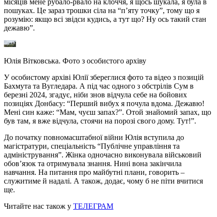
місяців мене рубало-рвало на клоччя, я щось шукала, я була в
пошуках. Це зараз трошки сіла на “п’яту точку”, тому що я
розумію: якщо всі звідси кудись, а тут що? Ну ось такий стан
дежавю”.
Юлія Вітковська. Фото з особистого архіву
У особистому архіві Юлії збереглися фото та відео з позицій
Бахмута та Вугледара. А під час одного з обстрілів Сум в
березні 2024, згадує, ніби знов відчула себе на бойових
позиціях Донбасу: “Перший вибух я почула вдома. Дежавю!
Мені син каже: “Мам, чуєш запах?”. Отой знайомий запах, що
був там, я вже відчула, стоячи на порозі свого дому. Тут!”.
До початку повномасштабної війни Юлія вступила до
магістратури, спеціальність “Публічне управління та
адміністрування”. Жінка одночасно виконувала військовий
обов’язок та отримувала знання. Нині вона закінчила
навчання. На питання про майбутні плани, говорить –
служитиме й надалі. А також, додає, чому б не піти вчитися
ще.
Читайте нас також у
ТЕЛЕГРАМ