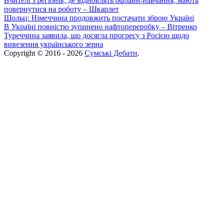
Вчителі з регіонів, де відновлять офлайн-навчання, мають
повернутися на роботу – Шкарлет
Шольц: Німеччина продовжить постачати зброю Україні
В Україні повністю зупинено нафтопереробку – Вітренко
Туреччина заявила, що досягла прогресу з Росією щодо
вивезення українського зерна
Copyright © 2016 - 2026
Сумські Дебати
.