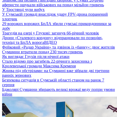
Знайомства онлайн і вигадані хвороби: у Сумах 20-річні
аферисти ошукали військових на понад мільйон гривень
У Тростянці чули вибух
У Сумській громаді внаслідок удару FPV-дрона поранений
хлопчик
29 ворожих ворожих БпЛА збили сумські прикордонники за
добу
Трагедія на озері у Глухові: загинув 66-річний чоловік
Дрони «Сталевого кордону» відпрацювали по позиціях,
техніці та БпЛА ворога
ВІДЕО
Фейковий «Радар України» та дзвінок із «банку»: двоє жителів
Сумщини втратили понад 230 тисяч гривень
Як виглядає Глухів після нічної атаки
Стало відомо про загибель 22-річного захисника з
Кролевецької громади Максима Кременя
Жнива під обстрілами: на Сумщині вже зібрали дві третини
ранніх зернових
Безпекова ситуація в Сумській області станом на ранок 7
серпня
Бджолярі Сумщини збирають великі врожаї меду попри умови
війни