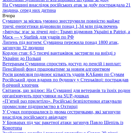
На Сумщині внаслідок російських атак за добу постраждала 21
людина, серед них дитина
Вчора
Сумщину за місяць умовно знеструмили повністю майже
тричі: енергетики відновили понад 1,34 млн підключень
«Імпульс згас за лічені дні»: Трамп відмовив Україні в Patriot, а
Маск — у Starlink для ударів по РФ
Липень під вогнем: Сумщина пережила понад 1800 атак,
загинули 32 людини
Кордон став: 6,5 тисячі вантажівок застрягли на виїзді з
України до Польщі
Ветеранам Сумщини спростять доступ до пенсій і виплат:
Пенсійний фонд працюватиме за новим алгоритмом
Росія щомісяця подвоює кількість ударів КАБами по Сумам
Російський дрон вдарив по будинку у Стецьківці: постраждав
8-річний хлопчик
Світанок, що зцілює: На Сумщині для ветеранів та їхніх родин
організовують прогулянки на SUP-дошках
«П’ятий раз прилетіло». Російські безпілотники атакували
промислове підприємство в Охтирці
У Сумах попрощалися із двома сестричками, які загинули
внаслідок російського авіаудару
У Броварах під час ракетної атаки загинув Павло Шепіль із
Конотопа