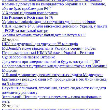
Кремль відреагував на кандидатство України в ЄС: “головне,
аби не було проблем для РФ”
У Херсоні підірвали колаборанта
Під Рязанню в Росії впав Іл-76
Українська авіація завдала потужних ударів по росіянах
США надають $450 млн військової допомоги Україні, у пакеті
– РСЗВ та патрульні катери
Україна отримала статус кандидата на вступ в ЄС
23 червня
НБУ “надрукував” для уряду ще 35 мільярдів
McDonald’s може відкритися в Україні в серпні – Forbes
Перші американські HIMARS вже в Україні – Резніков
Суд заборонив партію Вітренко
Документи про завершення освіти будуть доступні в “Дії”
Європарламент підтримав кандидатський статус для України і
Молдови
У Львові у закритому режимі готуються судити Медведчука
Британська розвідка: сили РФ просунулися в бік Лисичанська
на 5 кілометрів
Влучання блискавки, утоплення, втрата свідомості: як надати
домедичну допомогу
Зеленський: Пришвидшення перемоги – наша національна
мета
22 червня