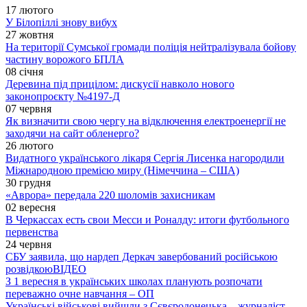
17 лютого
У Білопіллі знову вибух
27 жовтня
На території Сумської громади поліція нейтралізувала бойову
частину ворожого БПЛА
08 січня
Деревина під прицілом: дискусії навколо нового
законопроєкту №4197-Д
07 червня
Як визначити свою чергу на відключення електроенергії не
заходячи на сайт обленерго?
26 лютого
Видатного українського лікаря Сергія Лисенка нагородили
Міжнародною премією миру (Німеччина – США)
30 грудня
«Аврора» передала 220 шоломів захисникам
02 вересня
В Черкассах есть свои Месси и Роналду: итоги футбольного
первенства
24 червня
СБУ заявила, що нардеп Деркач завербований російською
розвідкою
ВІДЕО
З 1 вересня в українських школах планують розпочати
переважно очне навчання – ОП
Українські військові вийшли з Сєвєродонецька – журналіст