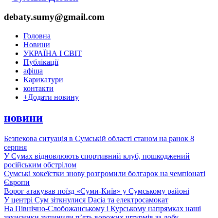
debaty.sumy@gmail.com
Головна
Новини
УКРАЇНА І СВІТ
Публікації
афіша
Карикатури
контакти
+
Додати новину
новини
Безпекова ситуація в Сумській області станом на ранок 8
серпня
У Сумах відновлюють спортивний клуб, пошкоджений
російським обстрілом
Сумські хокеїстки знову розгромили болгарок на чемпіонаті
Європи
Ворог атакував поїзд «Суми-Київ» у Сумському районі
У центрі Сум зіткнулися Dacia та електросамокат
На Північно-Слобожанському і Курському напрямках наші
захисники зупинили п’ять ворожих штурмів за добу