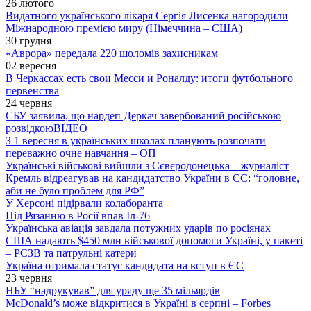
26 лютого
Видатного українського лікаря Сергія Лисенка нагородили
Міжнародною премією миру (Німеччина – США)
30 грудня
«Аврора» передала 220 шоломів захисникам
02 вересня
В Черкассах есть свои Месси и Роналду: итоги футбольного
первенства
24 червня
СБУ заявила, що нардеп Деркач завербований російською
розвідкою
ВІДЕО
З 1 вересня в українських школах планують розпочати
переважно очне навчання – ОП
Українські військові вийшли з Сєвєродонецька – журналіст
Кремль відреагував на кандидатство України в ЄС: “головне,
аби не було проблем для РФ”
У Херсоні підірвали колаборанта
Під Рязанню в Росії впав Іл-76
Українська авіація завдала потужних ударів по росіянах
США надають $450 млн військової допомоги Україні, у пакеті
– РСЗВ та патрульні катери
Україна отримала статус кандидата на вступ в ЄС
23 червня
НБУ “надрукував” для уряду ще 35 мільярдів
McDonald’s може відкритися в Україні в серпні – Forbes