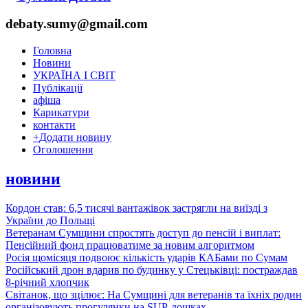
debaty.sumy@gmail.com
Головна
Новини
УКРАЇНА І СВІТ
Публікації
афіша
Карикатури
контакти
+
Додати новину
Оголошення
новини
Кордон став: 6,5 тисячі вантажівок застрягли на виїзді з
України до Польщі
Ветеранам Сумщини спростять доступ до пенсій і виплат:
Пенсійний фонд працюватиме за новим алгоритмом
Росія щомісяця подвоює кількість ударів КАБами по Сумам
Російський дрон вдарив по будинку у Стецьківці: постраждав
8-річний хлопчик
Світанок, що зцілює: На Сумщині для ветеранів та їхніх родин
організовують прогулянки на SUP-дошках