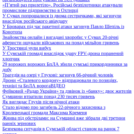
«П’ятий раз прилетіло». Російські безпілотники атакували
промислове підприємство в Охтирці
У Сумах попрощалися із двома сестричками, які загинули
внаслідок російського авіаудару
У Броварах під час ракетної атаки загинув Павло Шепіль із
Конотопа
Знайомства онлайн і вигадані хвороби: у Сумах 20-річні
аферисти ошукали військових на понад мільйон гривень
У Тростянці чули вибух
У Сумській громаді внаслідок удару FPV-дрона поранений
хлопчик
29 ворожих ворожих БпЛА збили сумські прикордонники за
добу
Трагедія на озері у Глухові: загинув 66-річний чоловік
Дрони «Сталевого кордону» відпрацювали по позиціях,
техніці та БпЛА ворога
ВІДЕО
Фейковий «Радар України» та дзвінок із «банку»: двоє жителів
Сумщини втратили понад 230 тисяч гривень
Як виглядає Глухів після нічної атаки
Стало відомо про загибель 22-річного захисника з
Кролевецької громади Максима Кременя
Жнива під обстрілами: на Сумщині вже зібрали дві третини
ранніх зернових
Безпекова ситуація в Сумській області станом на ранок 7