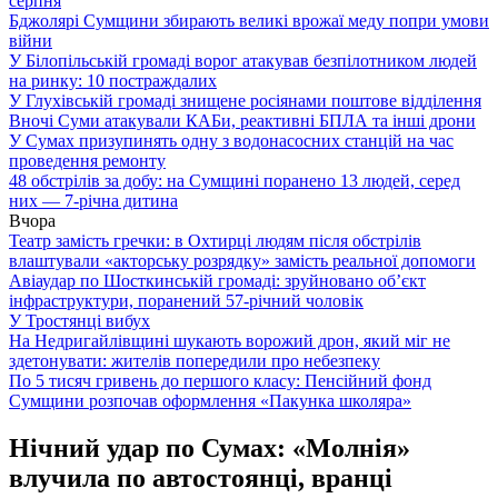
серпня
Бджолярі Сумщини збирають великі врожаї меду попри умови
війни
У Білопільській громаді ворог атакував безпілотником людей
на ринку: 10 постраждалих
У Глухівській громаді знищене росіянами поштове відділення
Вночі Суми атакували КАБи, реактивні БПЛА та інші дрони
У Сумах призупинять одну з водонасосних станцій на час
проведення ремонту
48 обстрілів за добу: на Сумщині поранено 13 людей, серед
них — 7-річна дитина
Вчора
Театр замість гречки: в Охтирці людям після обстрілів
влаштували «акторську розрядку» замість реальної допомоги
Авіаудар по Шосткинській громаді: зруйновано об’єкт
інфраструктури, поранений 57-річний чоловік
У Тростянці вибух
На Недригайлівщині шукають ворожий дрон, який міг не
здетонувати: жителів попередили про небезпеку
По 5 тисяч гривень до першого класу: Пенсійний фонд
Сумщини розпочав оформлення «Пакунка школяра»
Нічний удар по Сумах: «Молнія»
влучила по автостоянці, вранці