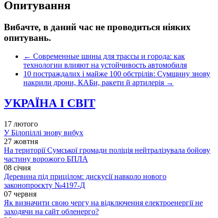
Опитування
Вибачте, в даний час не проводиться ніяких
опитувань.
←
Современные шины для трассы и города: как
технологии влияют на устойчивость автомобиля
10 постраждалих і майже 100 обстрілів: Сумщину знову
накрили дрони, КАБи, ракети й артилерія
→
УКРАЇНА І СВІТ
17 лютого
У Білопіллі знову вибух
27 жовтня
На території Сумської громади поліція нейтралізувала бойову
частину ворожого БПЛА
08 січня
Деревина під прицілом: дискусії навколо нового
законопроєкту №4197-Д
07 червня
Як визначити свою чергу на відключення електроенергії не
заходячи на сайт обленерго?