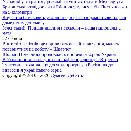
У Львові у закритому режимі готуються судити Медведчука
Британська розвідка: сили РФ просунулися в бік Лисичанська
на 5 кілометрів
Влучання блискавки, утоплення, втрата свідомості: як надати
домедичну допомогу
Зеленський: Пришвидшення перемоги – наша національна
мета
22 червня
Вчителі з регіонів, де відновлять офлайн-навчання, мають
повернутися на роботу – Шкарлет
Шольц: Німеччина продовжить постачати зброю Україні
В Україні повністю зупинено нафтопереробку – Вітренко
Туреччина заявила, що досягла прогресу з Росією щодо
вивезення українського зерна
Copyright © 2016 - 2026
Сумські Дебати
.