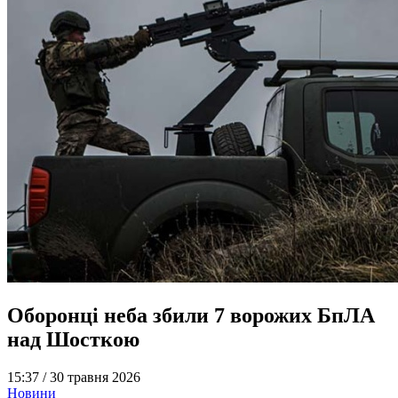
Оборонці неба збили 7 ворожих БпЛА
над Шосткою
15:37 /
30 травня 2026
Новини