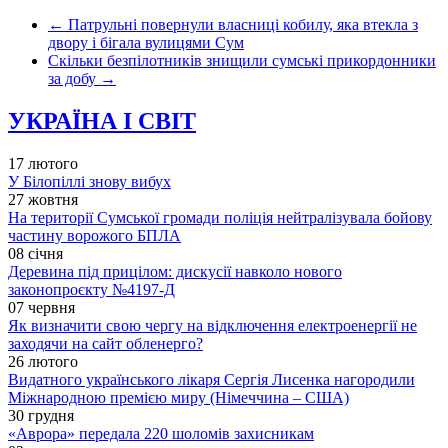
←
Патрульні повернули власниці кобилу, яка втекла з
двору і бігала вулицями Сум
Скільки безпілотників знищили сумські прикордонники
за добу
→
УКРАЇНА І СВІТ
17 лютого
У Білопіллі знову вибух
27 жовтня
На території Сумської громади поліція нейтралізувала бойову
частину ворожого БПЛА
08 січня
Деревина під прицілом: дискусії навколо нового
законопроєкту №4197-Д
07 червня
Як визначити свою чергу на відключення електроенергії не
заходячи на сайт обленерго?
26 лютого
Видатного українського лікаря Сергія Лисенка нагородили
Міжнародною премією миру (Німеччина – США)
30 грудня
«Аврора» передала 220 шоломів захисникам