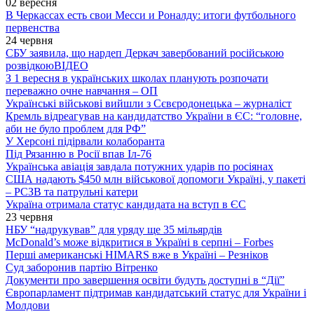
02 вересня
В Черкассах есть свои Месси и Роналду: итоги футбольного
первенства
24 червня
СБУ заявила, що нардеп Деркач завербований російською
розвідкою
ВІДЕО
З 1 вересня в українських школах планують розпочати
переважно очне навчання – ОП
Українські військові вийшли з Сєвєродонецька – журналіст
Кремль відреагував на кандидатство України в ЄС: “головне,
аби не було проблем для РФ”
У Херсоні підірвали колаборанта
Під Рязанню в Росії впав Іл-76
Українська авіація завдала потужних ударів по росіянах
США надають $450 млн військової допомоги Україні, у пакеті
– РСЗВ та патрульні катери
Україна отримала статус кандидата на вступ в ЄС
23 червня
НБУ “надрукував” для уряду ще 35 мільярдів
McDonald’s може відкритися в Україні в серпні – Forbes
Перші американські HIMARS вже в Україні – Резніков
Суд заборонив партію Вітренко
Документи про завершення освіти будуть доступні в “Дії”
Європарламент підтримав кандидатський статус для України і
Молдови