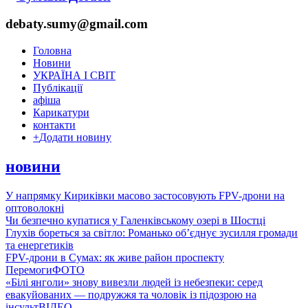
debaty.sumy@gmail.com
Головна
Новини
УКРАЇНА І СВІТ
Публікації
афіша
Карикатури
контакти
+
Додати новину
новини
У напрямку Кириківки масово застосовують FPV-дрони на
оптоволокні
Чи безпечно купатися у Галенківському озері в Шостці
Глухів бореться за світло: Романько об’єднує зусилля громади
та енергетиків
FPV-дрони в Сумах: як живе район проспекту
Перемоги
ФОТО
«Білі янголи» знову вивезли людей із небезпеки: серед
евакуйованих — подружжя та чоловік із підозрою на
інсульт
ВІДЕО