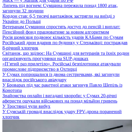
Маск — у Starlink для ударів по РФ
Липень під вогнем: Сумщина пережила понад 1800 атак,
загинули 32 людини
Кордон став: 6,5 тисячі вантажівок застрягли на виїзді з
України до Польщі
Ветеранам Сумщини спростять доступ до пенсій і виплат:
Пенсійний фонд працюватиме за новим алгоритмом
Росія щомісяця подвоює кількість ударів КАБами по Сумам
Російський дрон вдарив по будинку у Стецьківці: постраждав
8-річний хлопчик
Світанок, що зцілює: На Сумщині для ветеранів та їхніх родин
організовують прогулянки на SUP-дошках
«П’ятий раз прилетіло». Російські безпілотники атакували
промислове підприємство в Охтирці
У Сумах попрощалися із двома сестричками, які загинули
внаслідок російського авіаудару
У Броварах під час ракетної атаки загинув Павло Шепіль із
Конотопа
Знайомства онлайн і вигадані хвороби: у Сумах 20-річні
аферисти ошукали військових на понад мільйон гривень
У Тростянці чули вибух
У Сумській громаді внаслідок удару FPV-дрона поранений
хлопчик