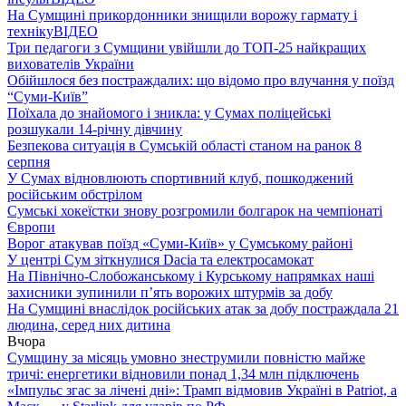
На Сумщині прикордонники знищили ворожу гармату і
техніку
ВІДЕО
Три педагоги з Сумщини увійшли до ТОП-25 найкращих
вихователів України
Обійшлося без постраждалих: що відомо про влучання у поїзд
“Суми-Київ”
Поїхала до знайомого і зникла: у Сумах поліцейські
розшукали 14-річну дівчину
Безпекова ситуація в Сумській області станом на ранок 8
серпня
У Сумах відновлюють спортивний клуб, пошкоджений
російським обстрілом
Сумські хокеїстки знову розгромили болгарок на чемпіонаті
Європи
Ворог атакував поїзд «Суми-Київ» у Сумському районі
У центрі Сум зіткнулися Dacia та електросамокат
На Північно-Слобожанському і Курському напрямках наші
захисники зупинили п’ять ворожих штурмів за добу
На Сумщині внаслідок російських атак за добу постраждала 21
людина, серед них дитина
Вчора
Сумщину за місяць умовно знеструмили повністю майже
тричі: енергетики відновили понад 1,34 млн підключень
«Імпульс згас за лічені дні»: Трамп відмовив Україні в Patriot, а