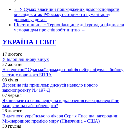
←
У Сумах власники пошкоджених домогосподарств
внаслідок атак РФ можуть отримати гуманітарну
допомогу: деталі
Шосткинщина + Тернопільщина: дві громади підписали
меморандум про співробітництво
→
УКРАЇНА І СВІТ
17 лютого
У Білопіллі знову вибух
27 жовтня
На території Сумської громади поліція нейтралізувала бойову
частину ворожого БПЛА
08 січня
Деревина під прицілом: дискусії навколо нового
законопроєкту №4197-Д
07 червня
Як визначити свою чергу на відключення електроенергії не
заходячи на сайт обленерго?
26 лютого
Видатного українського лікаря Сергія Лисенка нагородили
Міжнародною премією миру (Німеччина – США)
30 грудня