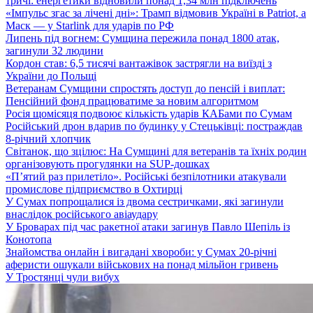
тричі: енергетики відновили понад 1,34 млн підключень
«Імпульс згас за лічені дні»: Трамп відмовив Україні в Patriot, а
Маск — у Starlink для ударів по РФ
Липень під вогнем: Сумщина пережила понад 1800 атак,
загинули 32 людини
Кордон став: 6,5 тисячі вантажівок застрягли на виїзді з
України до Польщі
Ветеранам Сумщини спростять доступ до пенсій і виплат:
Пенсійний фонд працюватиме за новим алгоритмом
Росія щомісяця подвоює кількість ударів КАБами по Сумам
Російський дрон вдарив по будинку у Стецьківці: постраждав
8-річний хлопчик
Світанок, що зцілює: На Сумщині для ветеранів та їхніх родин
організовують прогулянки на SUP-дошках
«П’ятий раз прилетіло». Російські безпілотники атакували
промислове підприємство в Охтирці
У Сумах попрощалися із двома сестричками, які загинули
внаслідок російського авіаудару
У Броварах під час ракетної атаки загинув Павло Шепіль із
Конотопа
Знайомства онлайн і вигадані хвороби: у Сумах 20-річні
аферисти ошукали військових на понад мільйон гривень
У Тростянці чули вибух