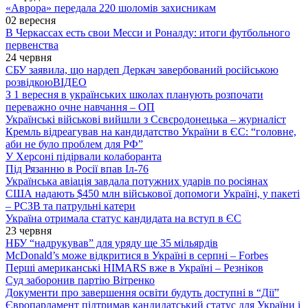
«Аврора» передала 220 шоломів захисникам
02 вересня
В Черкассах есть свои Месси и Роналду: итоги футбольного
первенства
24 червня
СБУ заявила, що нардеп Деркач завербований російською
розвідкою
ВІДЕО
З 1 вересня в українських школах планують розпочати
переважно очне навчання – ОП
Українські військові вийшли з Сєвєродонецька – журналіст
Кремль відреагував на кандидатство України в ЄС: “головне,
аби не було проблем для РФ”
У Херсоні підірвали колаборанта
Під Рязанню в Росії впав Іл-76
Українська авіація завдала потужних ударів по росіянах
США надають $450 млн військової допомоги Україні, у пакеті
– РСЗВ та патрульні катери
Україна отримала статус кандидата на вступ в ЄС
23 червня
НБУ “надрукував” для уряду ще 35 мільярдів
McDonald’s може відкритися в Україні в серпні – Forbes
Перші американські HIMARS вже в Україні – Резніков
Суд заборонив партію Вітренко
Документи про завершення освіти будуть доступні в “Дії”
Європарламент підтримав кандидатський статус для України і