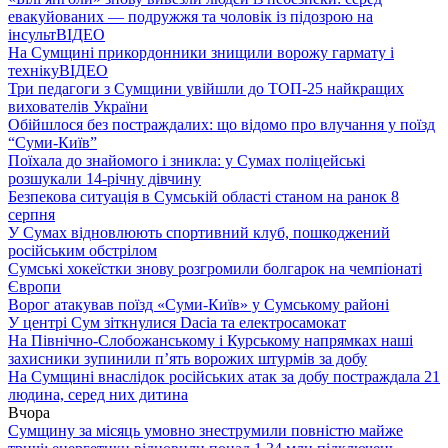
евакуйованих — подружжя та чоловік із підозрою на
інсульт
ВІДЕО
На Сумщині прикордонники знищили ворожу гармату і
техніку
ВІДЕО
Три педагоги з Сумщини увійшли до ТОП-25 найкращих
вихователів України
Обійшлося без постраждалих: що відомо про влучання у поїзд
“Суми-Київ”
Поїхала до знайомого і зникла: у Сумах поліцейські
розшукали 14-річну дівчину
Безпекова ситуація в Сумській області станом на ранок 8
серпня
У Сумах відновлюють спортивний клуб, пошкоджений
російським обстрілом
Сумські хокеїстки знову розгромили болгарок на чемпіонаті
Європи
Ворог атакував поїзд «Суми-Київ» у Сумському районі
У центрі Сум зіткнулися Dacia та електросамокат
На Північно-Слобожанському і Курському напрямках наші
захисники зупинили п’ять ворожих штурмів за добу
На Сумщині внаслідок російських атак за добу постраждала 21
людина, серед них дитина
Вчора
Сумщину за місяць умовно знеструмили повністю майже