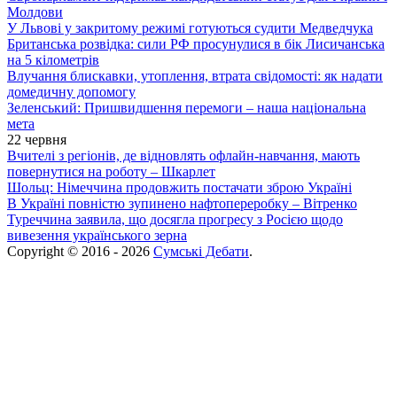
Молдови
У Львові у закритому режимі готуються судити Медведчука
Британська розвідка: сили РФ просунулися в бік Лисичанська
на 5 кілометрів
Влучання блискавки, утоплення, втрата свідомості: як надати
домедичну допомогу
Зеленський: Пришвидшення перемоги – наша національна
мета
22 червня
Вчителі з регіонів, де відновлять офлайн-навчання, мають
повернутися на роботу – Шкарлет
Шольц: Німеччина продовжить постачати зброю Україні
В Україні повністю зупинено нафтопереробку – Вітренко
Туреччина заявила, що досягла прогресу з Росією щодо
вивезення українського зерна
Copyright © 2016 - 2026
Сумські Дебати
.