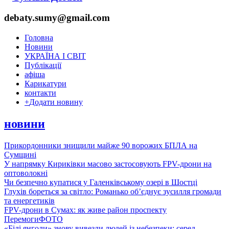
debaty.sumy@gmail.com
Головна
Новини
УКРАЇНА І СВІТ
Публікації
афіша
Карикатури
контакти
+
Додати новину
новини
Прикордонники знищили майже 90 ворожих БПЛА на
Сумщині
У напрямку Кириківки масово застосовують FPV-дрони на
оптоволокні
Чи безпечно купатися у Галенківському озері в Шостці
Глухів бореться за світло: Романько об’єднує зусилля громади
та енергетиків
FPV-дрони в Сумах: як живе район проспекту
Перемоги
ФОТО
«Білі янголи» знову вивезли людей із небезпеки: серед