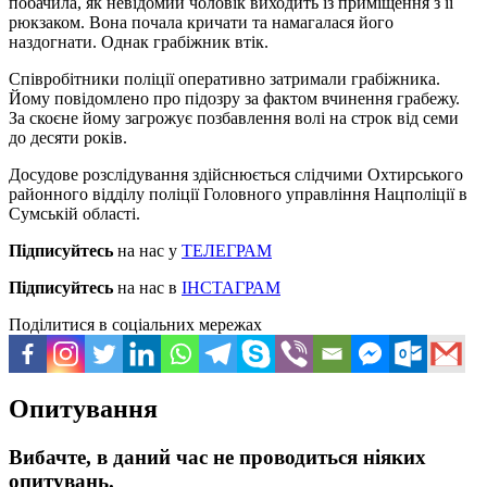
побачила, як невідомий чоловік виходить із приміщення з її
рюкзаком. Вона почала кричати та намагалася його
наздогнати. Однак грабіжник втік.
Співробітники поліції оперативно затримали грабіжника.
Йому повідомлено про підозру за фактом вчинення грабежу.
За скоєне йому загрожує позбавлення волі на строк від семи
до десяти років.
Досудове розслідування здійснюється слідчими Охтирського
районного відділу поліції Головного управління Нацполіції в
Сумській області.
Підписуйтесь
на нас у
ТЕЛЕГРАМ
Підписуйтесь
на нас в
ІНСТАГРАМ
Поділитися в соціальних мережах
Опитування
Вибачте, в даний час не проводиться ніяких
опитувань.