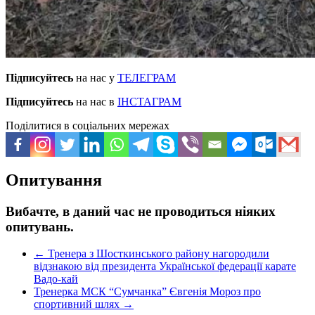
Підписуйтесь
на нас у
ТЕЛЕГРАМ
Підписуйтесь
на нас в
ІНСТАГРАМ
Поділитися в соціальних мережах
Опитування
Вибачте, в даний час не проводиться ніяких
опитувань.
←
Тренера з Шосткинського району нагородили
відзнакою від президента Української федерації карате
Вадо-кай
Тренерка МСК “Сумчанка” Євгенія Мороз про
спортивний шлях
→