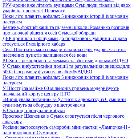
FPV-дрони вже літають вулицями Сум: люди тікали від двох
ударів на проспекті Перемоги
Поки літо плавить асфальт: 5 книжкових історій із зимовим
настроєм
Безпека, фортифікації та підземні школи: Романько розповів
про ключові рішення сесії Сумської облради
ДБР прийшло з обшуками до податкової Сумщини: справа
стосується ймовірного хабаря
Села Шосткинської громади накрила серія ударів: частина
населених пунктів залишилася без води
P1-Sun – рекордсмен за мемами та збитими дронами
ВІДЕО
У Сумах вибухотехніки поліції та рятувальники знешкодили
500-кілограмову фугасну авіабомбу
ВІДЕО
Поки літо плавить асфальт: 5 книжкових історій із зимовим
настроєм
У Шостці за майже 60 мільйонів гривень модернізують
навчальний корпус центру ПТО
«Вирішувала питання» за $7 тисяч: адвокатку із Сумщини
судитимуть за оборудку з відстрочками
В Охтирці пролунали вибухи
Проспект Шевченка в Сумах оговтується після чергового
авіаудару
Росіяни застосовують саморобні міни-пастки «Лампочка-Н»
на прикордонні Сумщини