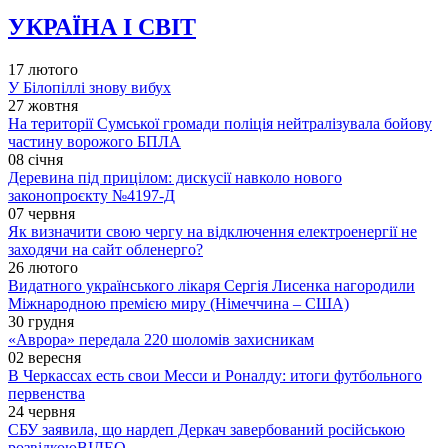
УКРАЇНА І СВІТ
17 лютого
У Білопіллі знову вибух
27 жовтня
На території Сумської громади поліція нейтралізувала бойову
частину ворожого БПЛА
08 січня
Деревина під прицілом: дискусії навколо нового
законопроєкту №4197-Д
07 червня
Як визначити свою чергу на відключення електроенергії не
заходячи на сайт обленерго?
26 лютого
Видатного українського лікаря Сергія Лисенка нагородили
Міжнародною премією миру (Німеччина – США)
30 грудня
«Аврора» передала 220 шоломів захисникам
02 вересня
В Черкассах есть свои Месси и Роналду: итоги футбольного
первенства
24 червня
СБУ заявила, що нардеп Деркач завербований російською
розвідкою
ВІДЕО