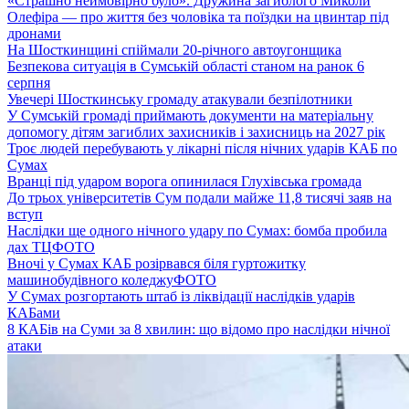
«Страшно неймовірно було». Дружина загиблого Миколи
Олефіра — про життя без чоловіка та поїздки на цвинтар під
дронами
На Шосткинщині спіймали 20-річного автоугонщика
Безпекова ситуація в Сумській області станом на ранок 6
серпня
Увечері Шосткинську громаду атакували безпілотники
У Сумській громаді приймають документи на матеріальну
допомогу дітям загиблих захисників і захисниць на 2027 рік
Троє людей перебувають у лікарні після нічних ударів КАБ по
Сумах
Вранці під ударом ворога опинилася Глухівська громада
До трьох університетів Сум подали майже 11,8 тисячі заяв на
вступ
Наслідки ще одного нічного удару по Сумах: бомба пробила
дах ТЦ
ФОТО
Вночі у Сумах КАБ розірвався біля гуртожитку
машинобудівного коледжу
ФОТО
У Сумах розгортають штаб із ліквідації наслідків ударів
КАБами
8 КАБів на Суми за 8 хвилин: що відомо про наслідки нічної
атаки