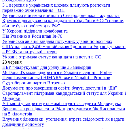
З 1 вересня в українських школах планують розпочати
переважно очне навчання – ОП
Українські військові вийшли з Сєвєродонецька – журналіст
Кремль відреагував на кандидатство України в ЄС: “головне,
аби не було проблем для РФ”
У Херсоні підірвали колаборанта
Під Рязанню в Росії впав Іл-76
Українська авіація завдала потужних ударів по росіянах
США надають $450 млн військової допомоги Україні, у пакеті
– РСЗВ та патрульні катери
Україна отримала статус кандидата на вступ в ЄС
23 червня
НБУ “надрукував” для уряду ще 35 мільярдів
McDonald’s може відкритися в Україні в серпні – Forbes
Перші американські HIMARS вже в Україні – Резніков
Суд заборонив партію Вітренко
Документи про завершення освіти будуть доступні в “Дії”
Європарламент підтримав кандидатський статус для України і
Молдови
У Львові у закритому режимі готуються судити Медведчука
Британська розвідка: сили РФ просунулися в бік Лисичанська
на 5 кілометрів
Влучання блискавки, утоплення, втрата свідомості: як надати
домедичну допомогу