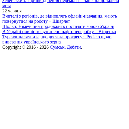
Зеленський: Пришвидшення перемоги – наша національна
мета
22 червня
Вчителі з регіонів, де відновлять офлайн-навчання, мають
повернутися на роботу – Шкарлет
Шольц: Німеччина продовжить постачати зброю Україні
В Україні повністю зупинено нафтопереробку – Вітренко
Туреччина заявила, що досягла прогресу з Росією щодо
вивезення українського зерна
Copyright © 2016 - 2026
Сумські Дебати
.