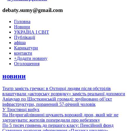
debaty.sumy@gmail.com
Головна
Новини
УКРАЇНА І СВІТ
Публікації
афіша
Карикатури
контакти
+
Додати новину
Оголошення
новини
Театр замість гречки: в Охтирці людям після обстрілів
влаштували «акторську розрядку» замість реальної допомоги
Авіаудар по Шосткинській громаді: зруйновано об’єкт
інфраструктури, поранений 57-річний чоловік
У Тростянці вибух
На Недригайлівщині шукають ворожий дрон, який міг не
здетонувати: жителів попередили про небезпеку
По 5 тисяч гривень до першого класу: Пенсійний фонд
Сумщини розпочав оформлення «Пакунка школяра»